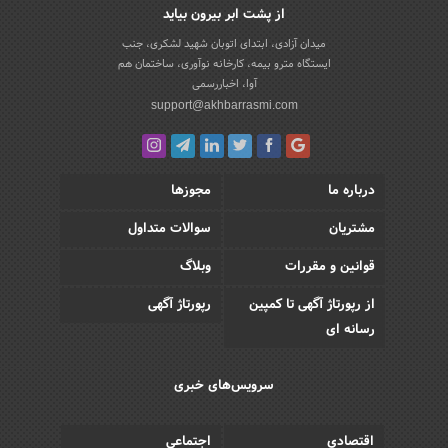
از پشت ابر بیرون بیاید
میدان آزادی، ابتدای اتوبان شهید لشکری، جنب
ایستگاه مترو بیمه، کارخانه نوآوری، ساختمان هم
آوا، اخباررسمی
support@akhbarrasmi.com
درباره ما
مجوزها
مشتریان
سوالات متداول
قوانین و مقررات
وبلاگ
از رپورتاژ آگهی تا کمپین
رپورتاژ آگهی
رسانه ای
سرویس‌های خبری
اقتصادی
اجتماعی