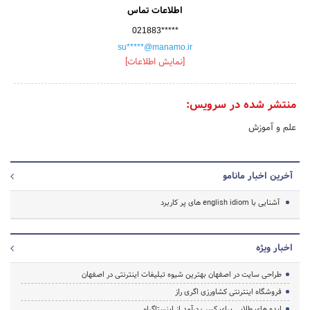
اطلاعات تماس
021883*****
su*****@manamo.ir
[نمایش اطلاعات]
منتشر شده در سرویس:
علم و آموزش
آخرین اخبار مانامو
آشنایی با english idiom های پر کاربرد
اخبار ویژه
طراحی سایت در اصفهان بهترین شیوه تبلیغات اینترنتی در اصفهان
فروشگاه اینترنتی کشاورزی اگری راز
ایده های طلایی برای کسب درآمد از اینستاگرام