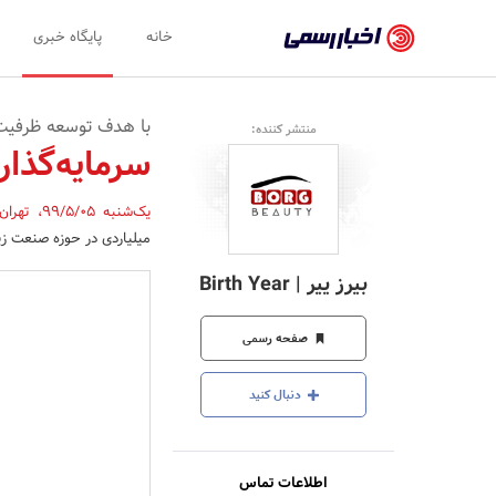
اخبار
خانه
پایگاه خبری
رسمی
-
با هدف توسعه ظرفیت 
منتشر کننده:
اخبار
سرمایه‌گذاری 4 میلیارد ریالی در صنع
تایید
یک‌شنبه 99/5/05
،
تهرا
شده
میلیاردی در حوزه صنعت زیب
شرکت‌ها،
بیرز ییر | Birth Year
سازمان‌ها
و
صفحه رسمی
روابط
دنبال کنید
عمومی‌ها
اطلاعات تماس