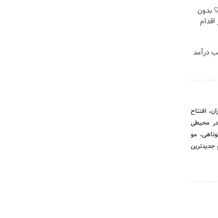
 🦷 بدون
اقدام
ب درآمد
پردیس تهران، افتتاح
قه شرق تهران) با ۳۰ نفر پرسنل و در محیطی
وتاهی، مو
 جدیدترین