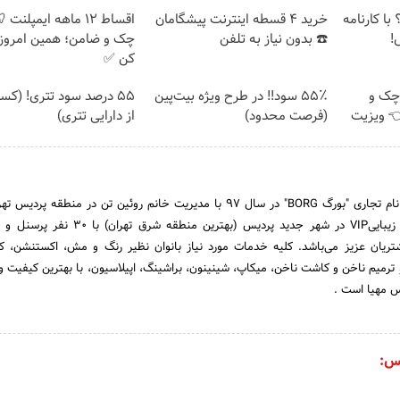
با کارنامه
خرید 4 قسطه اینترنت پیشگامان
اقساط ۱۲ ماهه ایمپلنت
!
☎️ بدون نیاز به تلفن
چک و ضامن؛ همین امروز 
کن ✅
چک و
۵۵٪ سود!! در طرح ویژه بیت‌پین
۵۵ درصد سود تتری! (کس
فیف 👈 ویزیت
(فرصت محدود)
از دارایی تتری)
سالن زیبایی در پردیس با نام تجاری "بورگ BORG" در سال 97 با مدیریت خانم روئین تن در منطقه 
شد. در حال حاضر سالن زیباییVIP در شهر جدید پردیس (بهترین منط
تریان عزیز می‌باشد. کلیه خدمات مورد نیاز بانوان نظیر رنگ و مش، اکستنشن، ک
و ترمیم ناخن و کاشت ناخن، میکاپ، شینینون، براشینگ، اپیلاسیون، با بهترین کیفیت و
یس مهیا است .
س: