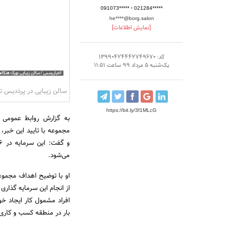
-
091073*****
021284*****
he****@borg.salon
[نمایش اطلاعات]
کد: 13990424442749670
یک‌شنبه 5 مرداد 99 ساعت 11:51
سالن زیبایی در پرذدیس ت
https://bit.ly/3f1MLcG
به گزارش روابط عمومی 
می‌شود.
او با توضیح اهداف مجموع
از انجام این سرمایه گذار
افراد مشمول کار ایجاد خو
بار در منطقه کسب و کاری 