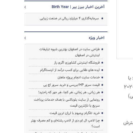
آخرین اخبار بیرز ییر | Birth Year
سرمایه‌گذاری 4 میلیارد ریالی در صنعت زیبایی
جستجو
اخبار ویژه
طراحی سایت در اصفهان بهترین شیوه تبلیغات
اینترنتی در اصفهان
فروشگاه اینترنتی کشاورزی اگری راز
ایده های طلایی برای کسب درآمد از اینستاگرام
با
خدمات سایت انجام پروژه ماهان
قیمت سرور HP/بررسی و خرید سرور اچ پی
 به اینکه در سال ۲۰۲۰
هر زبانی، هر زمانی، هر کجا، هر جور که راحتید!
ی)
رونمایی از سایت بلوباکس با هدف خدمات پرداخت
سریع با نازلترین قیمت
خرید تلگرام پرمیوم با ارزان ترین قیمت
چرا لامپ ال ای دی از لامپ رشته‌ای و کم مصرف بهتر
سترش
است؟
ی