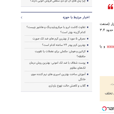
چرا پنل های ال ای دی سقفی فروش خوبی دارند؟
اخبار مرتبط با حوزه
: با توجه به اینکه در سال ۲۰۲۰ ارزش این بازار (صنعت
تفاوت کاشت ابرو با میکروبلیدینگ و هاشور چیست؟
زیبایی) چیزی در حدود ۲۳۲.۰۹۴ میلیون دلار خواهد بود! انتظار می رود روند گسترش آن تا سال ۲۰۲۳ عددی در حدود ۳.۴
کدام گزینه بهتر است؟
معرفی 5 مورد از بهترین کرم های ضد لک صورت
بهترین کرم پودر 24 ساعته کدام است؟
www.
و یا
کراتین و هوش: مکملی برای عضلات یا تقویت
حافظه؟
پوست شفاف با ضد لک امونی: بهترین روش درمان
لک‌های مقاوم
آموزش ساخت بهترین اسپری های نرم‌ کننده موی
خانگی
ت.
گلاب و کاهش حالت تهوع بارداری
تخلف