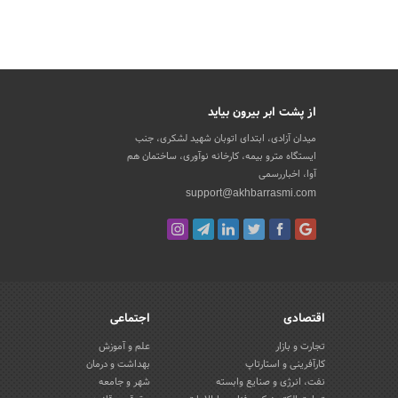
از پشت ابر بیرون بیاید
میدان آزادی، ابتدای اتوبان شهید لشکری، جنب
ایستگاه مترو بیمه، کارخانه نوآوری، ساختمان هم
آوا، اخباررسمی
support@akhbarrasmi.com
اقتصادی
اجتماعی
تجارت و بازار
علم و آموزش
کارآفرینی و استارتاپ
بهداشت و درمان
نفت، انرژی و صنایع وابسته
شهر و جامعه