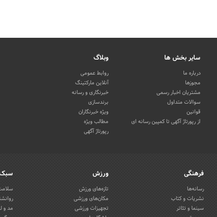
سایر بخش ها
وبلاگ
درباره ما
روابط عمومی
مجوزها
آنلاین مارکتینگ
مشتریان اخبار رسمی
خبرنگاری و رسانه
سوالات متداول
برندسازی
قوانین
ویژه خبرنگاران
از رپورتاژ آگهی تا کمپین رسانه ای
مطالب ویژه
رپورتاژ آگهی
فرهنگی
ورزش
سبک 
رسانه‌ها
تازه‌های ورزش
سلامت 
نشریات و کتاب
مکان‌های ورزشی
روانشن
سینما و تئاتر
تجهیزات ورزشی
مد و ل