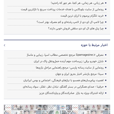
هر زبانی، هر زمانی، هر کجا، هر جور که راحتید!
رونمایی از سایت بلوباکس با هدف خدمات پرداخت سریع با نازلترین قیمت
خرید تلگرام پرمیوم با ارزان ترین قیمت
چرا لامپ ال ای دی از لامپ رشته‌ای و کم مصرف بهتر است؟
چرا پنل های ال ای دی سقفی فروش خوبی دارند؟
اخبار مرتبط با حوزه
معرفی Spamagezine.ir مرجع تخصصی مطالب اسپا، زیبایی و ماساژ
شارژر خودرو برقی؛ زیرساخت مهم آینده حمل‌ونقل پاک در ایران
رونمایی از سایت رسانه پارسی؛ مرجع راهنمایی مراحل بازی‌ها
سیتا؛ مرجع بازنشر اخبار به‌روز ایران و جهان
اهمیت پیام‌رسان‌های همسو با نیازهای فرهنگی، اجتماعی و بومی ایرانیان
حرفینا ؛ صدای همگرایی در بستر گفتگو، تبادل نظر، تفکر، سواد رسانه‌ای
ارائه اشتراک ویژه به بازار صادرکنندگان و واردکنندگان عزیز