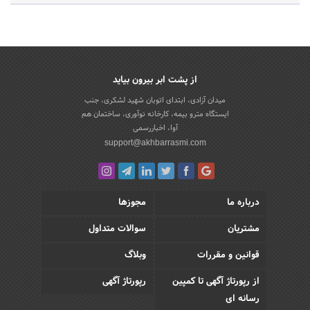
از پشت ابر بیرون بیاید
میدان آزادی، ابتدای اتوبان شهید لشکری، جنب
ایستگاه مترو بیمه، کارخانه نوآوری، ساختمان هم
آوا، اخباررسمی
support@akhbarrasmi.com
درباره ما
مجوزها
مشتریان
سوالات متداول
قوانین و مقررات
وبلاگ
از رپورتاژ آگهی تا کمپین
رپورتاژ آگهی
رسانه ای