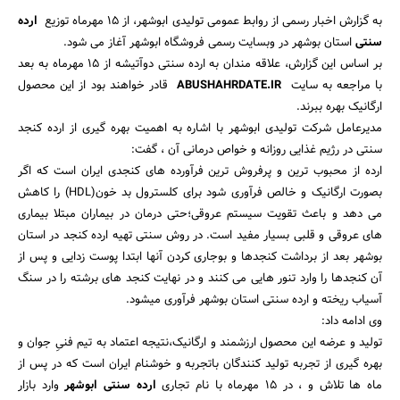
به گزارش اخبار رسمی از روابط عمومی تولیدی ابوشهر، از 15 مهرماه توزیع
ارده
بانک، بیمه و سرمایه
سنتی
استان بوشهر در وبسایت رسمی فروشگاه ابوشهر آغاز می شود.
بر اساس این گزارش، علاقه مندان به ارده سنتی دوآتیشه از 15 مهرماه به بعد
مسکن و ساختمان
با مراجعه به سایت
ABUSHAHRDATE.IR
قادر خواهند بود از این محصول
ارگانیک بهره ببرند.
مدیرعامل شرکت تولیدی ابوشهر با اشاره به اهمیت بهره گیری از ارده کنجد
سنتی در رژیم غذایی روزانه و خواص درمانی آن ، گفت:
ارده از محبوب ترین و پرفروش ترین فرآورده های کنجدی ایران است که اگر
بصورت ارگانیک و خالص فرآوری شود برای کلسترول بد خون(HDL) را کاهش
می دهد و باعث تقویت سیستم عروقی؛حتی درمان در بیماران مبتلا بیماری
های عروقی و قلبی بسیار مفید است. در روش سنتی تهیه ارده کنجد در استان
بوشهر بعد از برداشت کنجدها و بوجاری کردن آنها ابتدا پوست زدایی و پس از
آن کنجدها را وارد تنور هایی می کنند و در نهایت کنجد های برشته را در سنگ
آسیاب ریخته و ارده سنتی استان بوشهر فرآوری میشود.
وی ادامه داد:
تولید و عرضه این محصول ارزشمند و ارگانیک،نتیجه اعتماد به تیم فنیِ جوان و
بهره گیری از تجربه تولید کنندگان باتجربه و خوشنام ایران است که در پس از
ماه ها تلاش و ، در 15 مهرماه با نام تجاری
ارده سنتی ابوشهر
وارد بازار