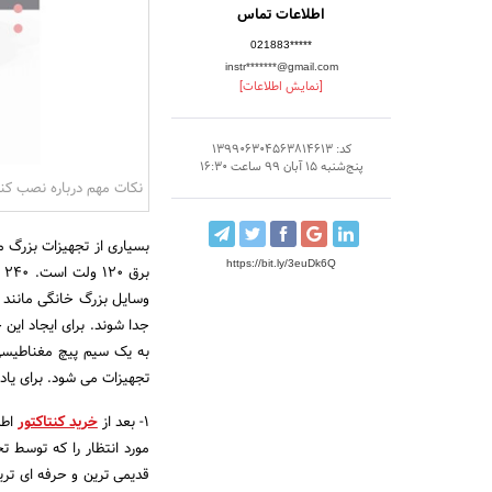
اطلاعات تماس
021883*****
instr*******@gmail.com
[نمایش اطلاعات]
کد: 139906304563814613
پنج‌شنبه 15 آبان 99 ساعت 16:30
نکات مهم درباره نصب کنت
بسیاری از تجهیزات بزرگ مس
https://bit.ly/3euDk6Q
به یک سیم پیچ مغناطیسی 
تجهیزات می شود. برای یا
1- بعد از
خرید کنتاکتور
اطم
مورد انتظار را که توسط ت
قدیمی ترین و حرفه ای تر