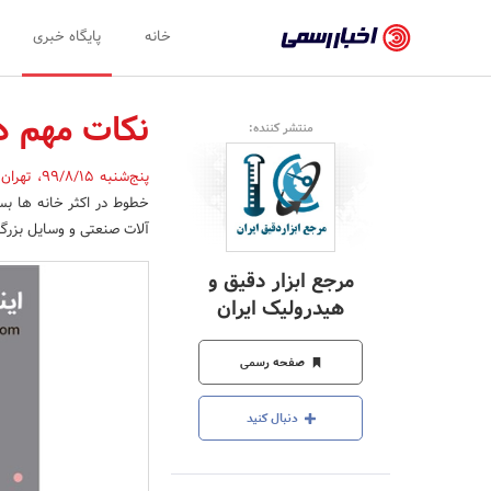
اخبار
خانه
پایگاه خبری
رسمی
-
نکات مهم در
منتشر کننده:
اخبار
پنج‌شنبه 99/8/15
،
تهران
تایید
شده
آلات صنعتی و وسایل بزرگ خانگی 240 ولت AC و 480 ولت C
شرکت‌ها،
مرجع ابزار دقیق و
سازمان‌ها
هیدرولیک ایران
و
صفحه رسمی
روابط
عمومی‌ها
دنبال کنید