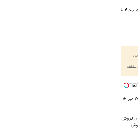
کنتاکتورهای دورمن اسمیت انگلستان، دارای رنج جریان نامی 9 تا 780 آمپر هستند و توان نامی این کنتاکتورها در رنج 4 تا
ت.
تخلف
ای فروش
روش