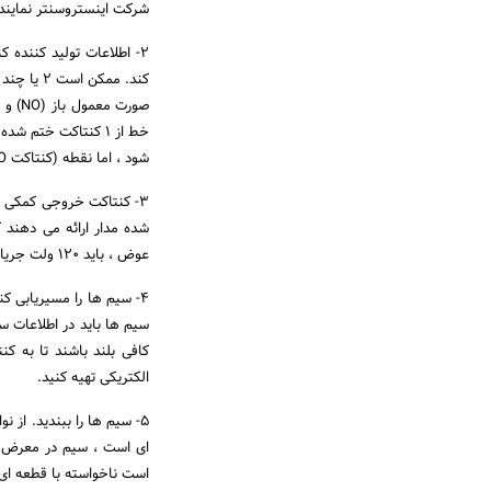
شرکت اینستروسنتر نماین
کند. ممک
شود ، اما نقطه (کنتاکت NO) را لمس نمی کند.
3- کنتاکت خروجی کمکی ر
شده مدار ارائه می دهند ک
عوض ، باید 120 ولت جریان متناوب باشد.
4- سیم ها را مسیریابی ک
سیم ها باید در اطلاعات 
کافی بلند باشند تا به ک
الکتریکی تهیه کنید.
ای است ، سیم در معرض د
است ناخواسته با قطعه ای 