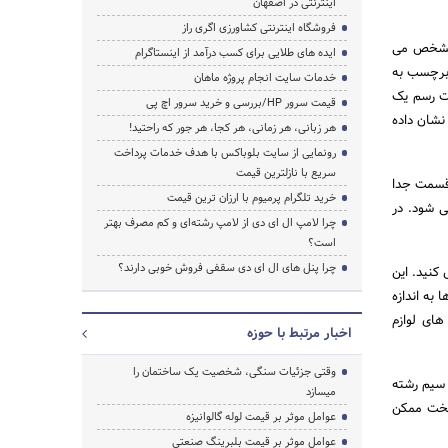
اینترنتی در اصفهان
فروشگاه اینترنتی کشاورزی اگری راز
 اطلاعات سازنده 2 پایه ورودی را برای کنترل ولتاژ 120 ولت مشخص می
ایده های طلایی برای کسب درآمد از اینستاگرام
ی برچسب به
خدمات سایت انجام پروژه ماهان
 به صورت رسم یک
قیمت سرور HP/بررسی و خرید سرور اچ پی
طه است نشان داده
هر زبانی، هر زمانی، هر کجا، هر جور که راحتید!
رونمایی از سایت بلوباکس با هدف خدمات پرداخت
سریع با نازلترین قیمت
 قسمت جدا
خرید تلگرام پرمیوم با ارزان ترین قیمت
ی شود. در
چرا لامپ ال ای دی از لامپ رشته‌ای و کم مصرف بهتر
است؟
چرا پنل های ال ای دی سقفی فروش خوبی دارند؟
کنید. این
به اندازه
های لوازم
اخبار مرتبط با حوزه
وقتی جزئیات سنگی، شخصیت یک ساختمان را
میلی متر) باریک شود. اگر سیم رشته
میسازد
 لخت ممکن
عوامل موثر بر قیمت لوله گالوانیزه
عوامل موثر بر قیمت بلبرینگ صنعتی