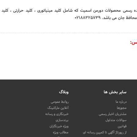
ه رسمی محصولات دورمن اسمیت که شامل کلید مینیاتوری ، کلید حرارتی ، کلید ا
ظ جان می باشد. 02188325739
س:
سایر بخش ها
وبلاگ
درباره ما
روابط عمومی
مجوزها
آنلاین مارکتینگ
مشتریان اخبار رسمی
خبرنگاری و رسانه
سوالات متداول
برندسازی
قوانین
ویژه خبرنگاران
از رپورتاژ آگهی تا کمپین رسانه ای
مطالب ویژه