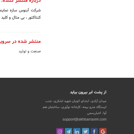
درباره منتشر کننده:
شرکت آبنوس سازه نمایند
کنتاکتور ، بی متال و کلید محاف
منتشر شده در سروی
صنعت و تولید
از پشت ابر بیرون بیاید
میدان آزادی، ابتدای اتوبان شهید لشکری، جنب
ایستگاه مترو بیمه، کارخانه نوآوری، ساختمان هم
آوا، اخباررسمی
support@akhbarrasmi.com