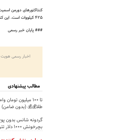
425 کیلووات است. این کنتاکتورها مطابق استاندارد IEC 60947-1,IEC 60947-4 and VDE-0660 هستند.
### پایان خبر رسمی
اخبار رسمی هویت 
مطالب پیشنهادی
تا 100 میلیون تومان 
طلا💰💰 (بدون ضامن)
گردونه شانس بدون پوچ
بچرخونش 1000 دلار تتر ببر! 🔥😍