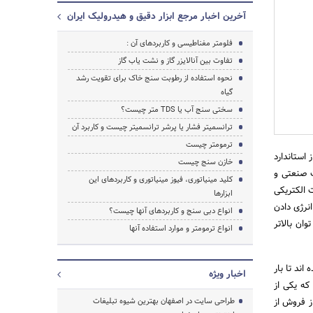
آخرین اخبار مرجع ابزار دقیق و هیدرولیک ایران
فلومتر مغناطیسی و کاربردهای آن :
تفاوت بین آنالایزر گاز و نشت یاب گاز
نحوه استفاده از رطوبت سنج خاک برای تقویت رشد
گیاه
سختی سنج آب یا TDS متر چیست؟
ترانسمیتر فشار یا پرشر ترانسمیتر چیست و کاربرد آن
ترمومتر چیست
استاندارد
خازن سنج چیست
ین آلات صنعتی و
جستجو
کلید مینیاتوری، فیوز مینیاتوری و کاربردهای این
ها باید از ولتاژ متناوب 120 ولت به صورت الکتریکی
ابزارها
شود. کنتاکتورها از انرژی استاندارد 120 ولت برای انرژی دادن
انواع دبی سنج و کاربردهای آنها چیست؟
ان بالاتر
انواع ترمومتر و موارد استفاده آنها
ند تا بار
اخبار ویژه
که یکی از
ز فروش از
طراحی سایت در اصفهان بهترین شیوه تبلیغات