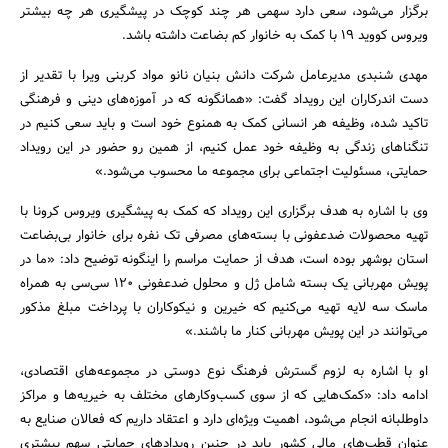
برگزار می‌شود، سعی دارد سهمی هر چند کوچک در پیشگیری هر چه بیشتر
ویروس کووید 19 با کمک به خانوار کم بضاعت داشته باشد.
مهدی شنبدی مدیرعامل شرکت دانش بنیان نانو مواد کربنی ویرا با تقدیر از
دست اندرکاران این رویداد گفت: «همانگونه که در آموزه‌های دینی و فرهنگی
تاکید شده، وظیفه هر انسانی کمک به همنوع خود است و باید سعی کنیم در
تنگناهای زندگی به وظیفه خود عمل کنیم، از همین رو حضور در این رویداد
حمایتی، مسئولیت اجتماعی برای مجموعه ما محسوب می‌شود.»
جستجو
وی با اشاره به هدف برگزاری این رویداد که کمک به پیشگیری ویروس کرونا با
تهیه محصولات ضدعفونی با بسته‌های مصرفی تک نفره برای خانوار بی‌بضاعت
استان بوشهر بوده است، هدف از حمایت مراسم را اینگونه توضیح داد: «ما در
پویش مهربانی یک بسته شامل ژل و محلول ضدعفونی 120 سی‌سی به همراه
ماسک سه لایه تهیه می‌کنیم که خیرین و نیکوکاران با پرداخت مبلغ مذکور
می‌توانند در این پویش مهربانی کنار ما باشند.»
او با اشاره به لزوم گسترش فرهنگ نوع دوستی در مجموعه‌های اقتصادی،
ادامه داد: «کمک‌هایی که از سوی کسب‌و‌کارهای مختلف به خیریه‌ها و مراکز
داوطلبانه انجام می‌شود، اهمیت ویژه‌ای دارد و اعتقاد داریم که فعالان صنایع به
عنوان قطب‌های مالی کشور باید در چنین رویدادهای حمایتی سهم بیشتری