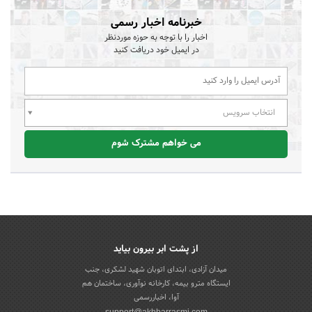
خبرنامه اخبار رسمی
اخبار را با توجه به حوزه موردنظر
در ایمیل خود دریافت کنید
انتخاب سرویس
می خواهم مشترک شوم
از پشت ابر بیرون بیاید
میدان آزادی، ابتدای اتوبان شهید لشکری، جنب
ایستگاه مترو بیمه، کارخانه نوآوری، ساختمان هم
آوا، اخباررسمی
support@akhbarrasmi.com