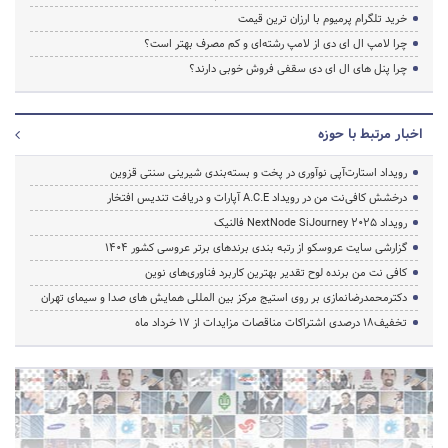
خرید تلگرام پرمیوم با ارزان ترین قیمت
چرا لامپ ال ای دی از لامپ رشته‌ای و کم مصرف بهتر است؟
چرا پنل های ال ای دی سقفی فروش خوبی دارند؟
اخبار مرتبط با حوزه
رویداد استارت‌آپی نوآوری در پخت و بسته‌بندی شیرینی سنتی قزوین
درخشش کافی‌نت من در رویداد A.C.E آپارات و دریافت تندیس افتخار
رویداد NextNode SiJourney 2025 فالنیک
گزارشی سایت عروسکو از رتبه بندی برندهای برتر عروسی کشور 1404
کافی نت من برنده لوح تقدیر بهترین کاربرد فناوری‌های نوین
دکترمحمدرضانمازی بر روی استیج مرکز بین المللی همایش های صدا و سیمای تهران
تخفیف‌18 درصدی اشتراکات مناقصات مزایدات از 17 خرداد ماه