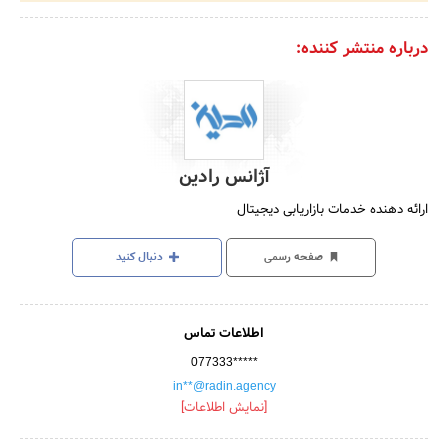
درباره منتشر کننده:
آژانس رادین
ارائه دهنده خدمات بازاریابی دیجیتال
صفحه رسمی
دنبال کنید
اطلاعات تماس
077333*****
in**@radin.agency
[نمایش اطلاعات]