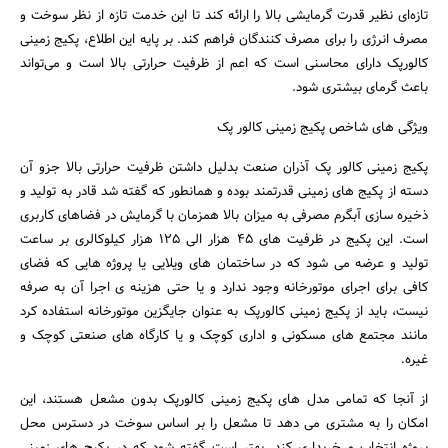
تازه‌ای نظیر قدرت گرمایشی بالا را ارائه کند تا این خدمت تازه از نظر سوخت و
مصرف انرژی را برای مصرف کنندگان فراهم کند. بر پایه این اطلاع، پکیج زمینی
کالورپک دارای محاسنی است که اعم از ظرفیت حرارتی بالا است و می‌تواند
باعث گرمای بیشتری شود.
ویژگی های شاخص پکیج زمینی کالور پک
جستجو
پکیج زمینی کالور پک آذران صنعت بدلیل داشتن ظرفیت حرارتی بالا جزو آن
دسته از پکیج های زمینی قدرتمند بوده و همانطور که گفته شد قادر به تولید و
ذخیره سازی آبگرم مصرفی به میزان بالا همزمان با گرمایش در فضاهای کاربری
است. این پکیج در ظرفیت های 45 هزار الی 125 هزار کیلوکالری بر ساعت
تولید و عرضه می شود که در ساختمان های ویلایی یا پروژه هایی که فضای
کافی برای اجرای موتورخانه وجود ندارد و یا حتی هزینه ی اجرا آن به صرفه
نیست، باید از پکیج زمینی کالورپک به عنوان جایگزین موتورخانه استفاده کرد
مانند مجتمع های مسکونی و اداری کوچک و یا کارگاه های صنعتی کوچک و
غیره.
از آنجا که تمامی مدل های پکیج زمینی کالورپک بدون مشعل هستند، این
امکان را به مشتری می دهد تا مشعل را بر اساس سوخت در دسترس محل