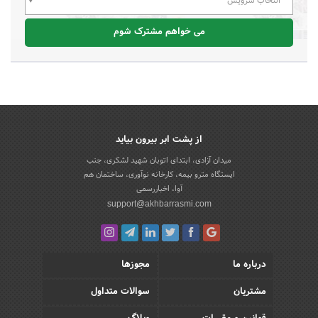
انتخاب سرویس
می خواهم مشترک شوم
از پشت ابر بیرون بیاید
میدان آزادی، ابتدای اتوبان شهید لشکری، جنب
ایستگاه مترو بیمه، کارخانه نوآوری، ساختمان هم
آوا، اخباررسمی
support@akhbarrasmi.com
درباره ما
مجوزها
مشتریان
سوالات متداول