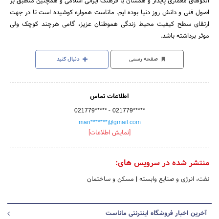
الگوهای معماری پایدار و همسان با فرهنگ ایرانی اسلامی و همچنین منطبق بر
اصول فنی و دانش روز دنیا بوده ایم. ماناست همواره کوشیده است تا در جهت
ارتقای سطح کیفیت محیط زندگی هموطنان عزیز، گامی هرچند کوچک ولی
موثر برداشته باشد.
صفحه رسمی
دنبال کنید
اطلاعات تماس
-
021779*****
021779*****
man*******@gmail.com
[نمایش اطلاعات]
منتشر شده در سرویس های:
نفت، انرژی و صنایع وابسته
|
مسکن و ساختمان
آخرین اخبار فروشگاه اینترنتی ماناست