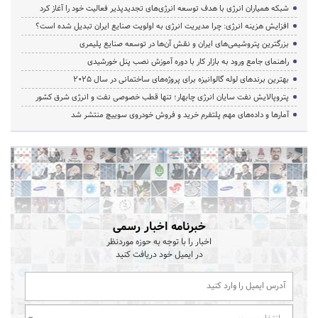
شبکه همیاران انرژی با هدف توسعه انرژی‌های تجدیدپذیر فعالیت خود را آغاز کرد
افزایش هزینه انرژی: چرا مدیریت انرژی به اولویت صنایع ایران تبدیل شده است؟
بزرگترین پتروشیمی‌های ایران و نقش آن‌ها در توسعه صنایع پلیمری
راهنمای جامع ورود به بازار کار با دوره آموزش نصب پنل خورشیدی
بهترین برندهای لوله گالوانیزه برای پروژه‌های ساختمانی در سال ۲۰۲۵
پتروپالایش نفت سایان انرژی چابهار؛ تنها قطب خصوصی نفت و انرژی شرق کشور
آمارها و داده‌های مهم پلتفرم خرید و فروش خودروی سوییچ منتشر شد
خبرنامه اخبار رسمی
اخبار را با توجه به حوزه موردنظر
در ایمیل خود دریافت کنید