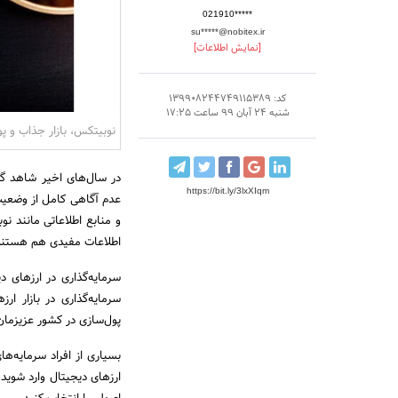
021910*****
su*****@nobitex.ir
[نمایش اطلاعات]
کد: 139908244749115389
شنبه 24 آبان 99 ساعت 17:25
نوبیتکس، بازار جذاب و پو
در سال‌های اخیر شاهد گست
https://bit.ly/3lxXIqm
عدم آگاهی کامل از وضعیت ب
و منابع اطلاعاتی مانند نو
اطلاعات مفیدی هم هستند، 
سرمایه‌گذاری در ارزهای
سرمایه‌گذاری در بازار ار
پول‌سازی در کشور عزیزمان
بسیاری از افراد سرمایه‌ها
ارزهای دیجیتال وارد شوید،