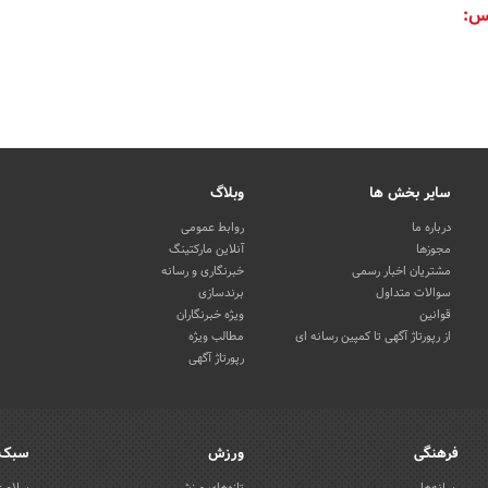
س:
سایر بخش ها
وبلاگ
درباره ما
روابط عمومی
مجوزها
آنلاین مارکتینگ
مشتریان اخبار رسمی
خبرنگاری و رسانه
سوالات متداول
برندسازی
قوانین
ویژه خبرنگاران
از رپورتاژ آگهی تا کمپین رسانه ای
مطالب ویژه
رپورتاژ آگهی
فرهنگی
ورزش
سبک 
رسانه‌ها
تازه‌های ورزش
سلامت 