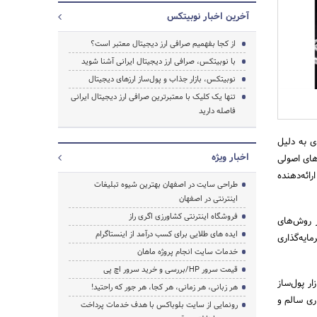
آخرین اخبار نوبیتکس
از کجا بفهمیم صرافی ارز دیجیتال معتبر است؟
با نوبیتکس، صرافی ارز دیجیتال ایرانی آشنا شوید
نوبیتکس، بازار جذاب و پول‌ساز ارزهای دیجیتال
تنها یک کلیک با معتبرترین صرافی ارز دیجیتال ایرانی
جستجو
فاصله دارید
ی به دلیل
اخبار ویژه
رهای اصولی
ائه‌دهنده
طراحی سایت در اصفهان بهترین شیوه تبلیغات
اینترنتی در اصفهان
فروشگاه اینترنتی کشاورزی اگری راز
ز روش‌های
ایده های طلایی برای کسب درآمد از اینستاگرام
ایه‌گذاری
خدمات سایت انجام پروژه ماهان
قیمت سرور HP/بررسی و خرید سرور اچ پی
ار پول‌ساز
هر زبانی، هر زمانی، هر کجا، هر جور که راحتید!
ری سالم و
رونمایی از سایت بلوباکس با هدف خدمات پرداخت