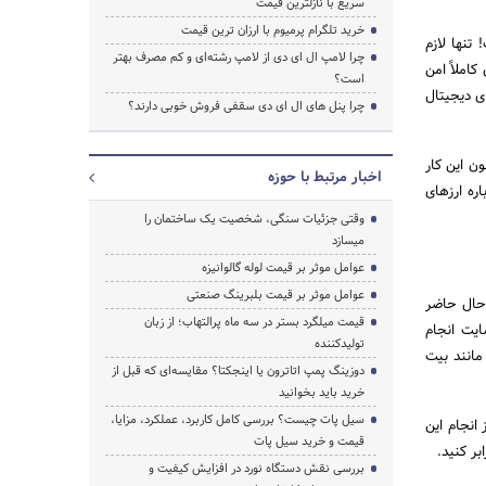
سریع با نازلترین قیمت
خرید تلگرام پرمیوم با ارزان ترین قیمت
تنها لازم
چرا لامپ ال ای دی از لامپ رشته‌ای و کم مصرف بهتر
املاً امن
است؟
ی دیجیتال
چرا پنل های ال ای دی سقفی فروش خوبی دارند؟
ن این کار
اخبار مرتبط با حوزه
له‌هایی که درباره ارزهای
وقتی جزئیات سنگی، شخصیت یک ساختمان را
میسازد
عوامل موثر بر قیمت لوله گالوانیزه
عوامل موثر بر قیمت بلبرینگ صنعتی
 حال حاضر
قیمت میلگرد بستر در سه ماه پرالتهاب؛ از زبان
ایت انجام
تولیدکننده
مانند بیت
دوزینگ پمپ اتاترون یا اینجکتا؟ مقایسه‌ای که قبل از
خرید باید بخوانید
سیل پات چیست؟ بررسی کامل کاربرد، عملکرد، مزایا،
انجام این
قیمت و خرید سیل پات
بر کنید.
بررسی نقش دستگاه نورد در افزایش کیفیت و