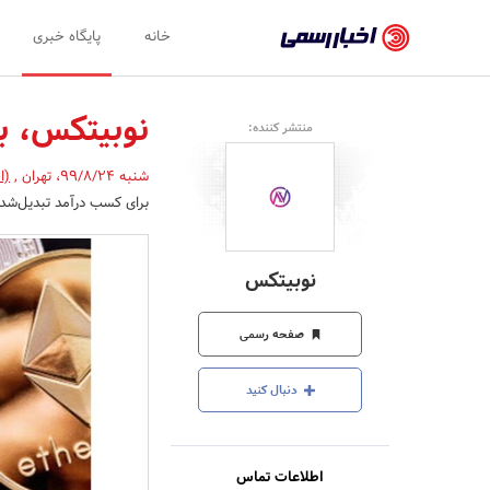
اخبار
خانه
پایگاه خبری
رسمی
-
نوبیتکس، با
منتشر کننده:
اخبار
شنبه 99/8/24
،
تهران
,
(ا
تایید
برای کسب درآمد تبدیل‌شده‌
شده
شرکت‌ها،
نوبیتکس
سازمان‌ها
و
صفحه رسمی
روابط
دنبال کنید
عمومی‌ها
اطلاعات تماس