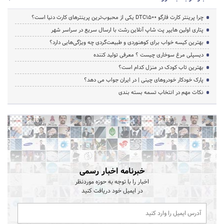
چرا پرینتر کارت فارگو DTC1500 یکی از محبوب‌ترین پرینترهای کارت دنیا است؟
پتاری اولین هایپر پت شاپ آنلاین رشت با ارسال سریع در سراسر شهر
بهترین کیسه خواب برای کوهنوردی و طبیعت‌گردی چه ویژگی‌هایی دارد؟
دیسپلی مرغ سوخاری چیست ؟ معرفی تولید کننده
بهترین تاب کودک در منزل کدام است؟
پارک خودکار خودروهای چینی | در ایران جواب می دهد؟
نکات مهم در انتخاب تسمه بسته بندی
خبرنامه اخبار رسمی
اخبار را با توجه به حوزه موردنظر
در ایمیل خود دریافت کنید