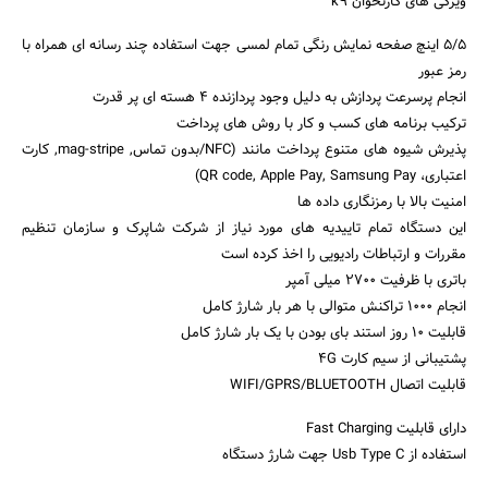
ویژگی های کارتخوان k9
۵/۵ اینچ صفحه نمایش رنگی تمام لمسی جهت استفاده چند رسانه ای همراه با
رمز عبور
انجام پرسرعت پردازش به دلیل وجود پردازنده ۴ هسته ای پر قدرت
ترکیب برنامه های کسب و کار با روش های پرداخت
پذیرش شیوه های متنوع پرداخت مانند (NFC/بدون تماس, mag-stripe, کارت
اعتباری، QR code, Apple Pay, Samsung Pay)
امنیت بالا با رمزنگاری داده ها
این دستگاه تمام تاییدیه های مورد نیاز از شرکت شاپرک و سازمان تنظیم
مقررات و ارتباطات رادیویی را اخذ کرده است
باتری با ظرفیت 2700 میلی آمپر
انجام 1000 تراکنش متوالی با هر بار شارژ کامل
قابلیت 10 روز استند بای بودن با یک بار شارژ کامل
پشتیبانی از سیم کارت 4G
قابلیت اتصال WIFI/GPRS/BLUETOOTH
دارای قابلیت Fast Charging
استفاده از Usb Type C جهت شارژ دستگاه
جستجو