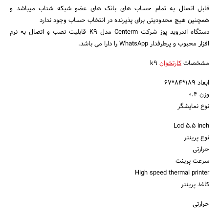
قابل اتصال به تمام حساب های بانک های عضو شبکه شتاب میباشد و
همچنین هیچ محدودیتی برای پذیرنده در انتخاب حساب وجود ندارد
دستگاه اندروید پوز شرکت Centerm مدل K9 قابلیت نصب و اتصال به نرم
افزار محبوب و پرطرفدار WhatsApp را دارا می باشد.
مشخصات
کارتخوان
k9
ابعاد 189*84*67
وزن 0.4
نوع نمایشگر
Lcd 5.5 inch
نوع پرینتر
حرارتی
سرعت پرینت
High speed thermal printer
کاغذ پرینتر
حرارتی