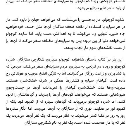
همسفر کوچکش روباه دم نارنجی به سیاره‌های مختلف سفر می‌کند، اما این‌بار
او وارد ماجراهای تازه‌ای می‌شود.
شازده کوچولو، مار بدجنسی را می‌شناسد که می‌خواهد جهان را نابود کند. مار
در هر سیاره با استفاده از نقطه ضعف‌ ساکنان آن‌جا مثل حسد، خودخواهی،
جاه طلبی، تنهایی و… می‌کوشد تا به اهدافش دست یابد. اما شازده کوچولو
نمی‌خواهد دنیا از بین برود؛ پس به سیاره‌های مختلف سـفر می‌کند تا آن‌ها را
از دست نقشه‌های شوم مار نجات بدهد.‌
جستجو
این بار در کتاب داستان شاهزاده کوچولو سیاره‌ی شکارچی ستارگان، شازده
کوچولو و روباه دم نارنجی به سیاره‌ی مردم سبزینه‌ای سفر می‌کنند، مردمی که
با کشاورزی و زراعت روزگار می‌گذرانند. اما به تازگی اتفاق عجیب و هولناکی رخ
داده ‌است. گیاهان سیاره و کشتزارها همگی در شرف خشک‌شدن هستند.
سبزینه‌ای‌ها علت خشک‌شدن گیاهان را نمی‌دانند، آن‌ها در جست‌و‌جوی
هیولاهایی هستند که می‌خواهند کودهای آن‌ها را بدزدند و گیاهانشان را نابود
کنند. اما شازده کوچولو درمی‌یابد که گیاهان سیاره نه از کمبود کود بلکه از
کمبود نور در عذابند، نوری که از ستارگان به آن‌ها می‌رسد. اما انگار ستاره‌ها
روز به روز در فضا کمتر می‌شوند. به نظر می‌رسد که یک نفر آن‌ها می‌دزدد، یک
نفر که با مار هم‌دست شده‌ است، یک نفر به نام شکارچی ستارگان.