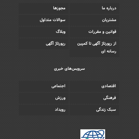
درباره ما
مجوزها
مشتریان
سوالات متداول
قوانین و مقررات
وبلاگ
از رپورتاژ آگهی تا کمپین
رپورتاژ آگهی
رسانه ای
سرویس‌های خبری
اقتصادی
اجتماعی
فرهنگی
ورزش
سبک زندگی
رویداد