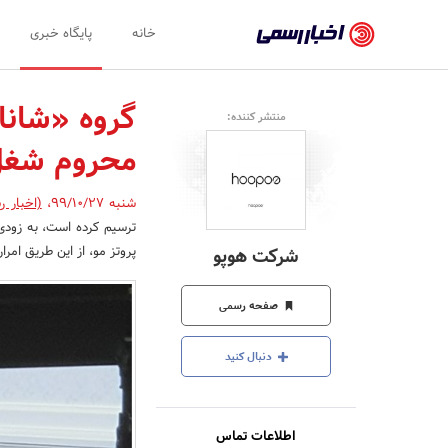
اخبار
خانه
پایگاه خبری
رسمی
-
منتشر کننده:
اخبار
محروم شغل 
تایید
شده
شنبه 99/10/27
،
(اخبار ر
ترسیم کرده است، به زودی 
شرکت‌ها،
پروتز مو، از این طریق امرا
شرکت هوپو
سازمان‌ها
و
صفحه رسمی
روابط
دنبال کنید
عمومی‌ها
اطلاعات تماس