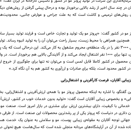
رمایه‌گذاری این شرکت در تولید پروتز مو در کشور و تاسیس کارخانه در ایران گفت: «ا
ران در چند سال اخیر از رشد بالایی برخوردار بوده و درحال پیشی گرفتن از روش‌های دیگر
 روش‌های ترمیمی و کاشت است که به علت جراحی و عوارض جانبی، محدودیت‌ها
 مو در کشور گفت: «پروتز مو یک تولید و تجارت خاص است و فرایند تولید بسیار ساده‌
همچنین همراهی با محیط زیست، بسیار راحت می‌توان آن را به تولید انبوه رساند. تولید
در کارخانه‌ی هوپو به راحتی ۳۰۰۰ نفر را در یک منطقه‌ی محروم مشغول به کار می‌کند. این درحالی است که یک
میلیاردها دلار سرمایه‌گذاری، تنها برای ۱۰۰۰ نفر اشتغال ایجاد می‌کند و از آلایندگی بالایی هم برخوردار است.
 محصول در کشور کاملا قابل لمس است و می‌توان نه تنها برای جلوگیری از خروج ارز
ر کشور محدود است، بلکه برای صادرات و ارزآوری به کشور هم به آن نگاه کرد.»
بایی آقایان، فرصت کارآفرینی و اشتغال‌زایی
ین گفتگو، با اشاره به اینکه محصول پروتز مو با همه‌ی ارزش‌آفرینی و اشتغال‌زایی، ب
بایی» و بخصوص زیبایی آقایان است گفت: «تولید بدون خدمات خوب در کشور، ارزش‌آفر
 خدماتی با کیفیت، دارای بیشترین ارزش برای مشتری در بازار امروز است. صنعت مو،
ن دلاری در دنیاست که پروتز یکی از پر رشدترین محصولات این صنعت است. از طرفی د
هانی توجه آقایان به مقوله‌ی زیبایی پوست، مو و سلامتی به عنوان یک خدمت هس
اده شده از آن در آرایشگاه‌های مردانه متجلی شده است که سال‌هاست هیچ تحولی د