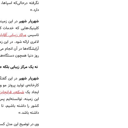
نگرفته درحالی‌که اسپاها،
دارد.»
شهریار شهیر
در این زمین
کلینیک‌هایی که خدمات کل
تاسیس
مراکز
زیبایی
آقایا
لاغری ارائه شود. در این ز
آرایشگاه‌ها در آن انجام م
روز دنیا همچون دستگاه‌های کوتِرا (Cutera)، و زیر نظر پ
نه یک مرکز زیبایی بلکه 
شهریار شهیر
در این گفتگ
کارخانه‌ی تولید پروتز مو 
ایجاد یک
شبکه
ی
فرانچایز
کشور را داشته باشیم، تا 
داشته باشد.»
وی در توضیح این مدل کس