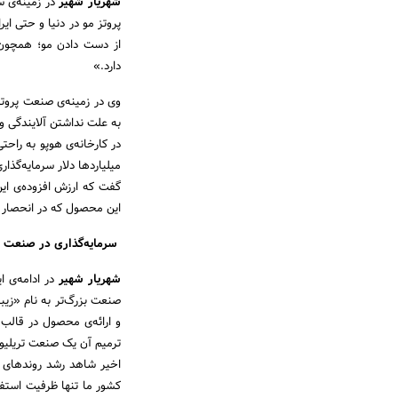
شهریار شهیر
در زمینه‌ی س
پروتز مو در دنیا و حتی ای
از دست دادن مو؛ همچون
دارد.»
وی در زمینه‌ی صنعت پروتز
به علت نداشتن آلایندگی و 
گفت که ارزش افزوده‌ی این
این محصول که در انحصار د
سرمایه‌گذاری در صنعت زی
شهریار شهیر
در ادامه‌ی ا
صنعت بزرگ‌تر به نام «زی
و ارائه‌ی محصول در قالب
ترمیم آن یک صنعت تریلیو
اخیر شاهد رشد روندهای ج
کشور ما تنها ظرفیت استف