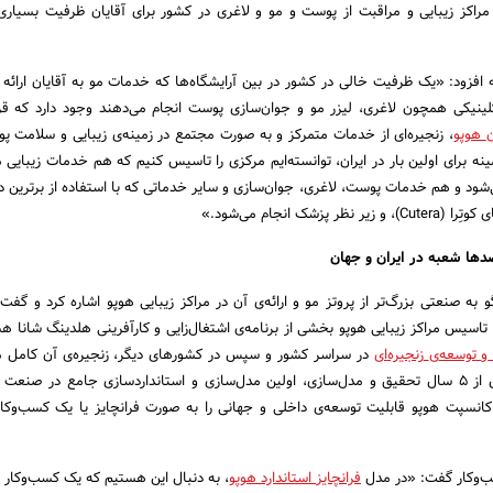
 مراکز زیبایی و مراقبت از پوست و مو و لاغری در کشور برای آقایان ظرفیت بسیاری
ه افزود: «یک ظرفیت خالی در کشور در بین آرایشگاه‌ها که خدمات مو به آقایان ارائه 
ینیکی همچون لاغری، لیزر مو و جوان‌سازی پوست انجام می‌دهند وجود دارد که قر
ن
هوپو
، زنجیره‌ای از خدمات متمرکز و به صورت مجتمع در زمینه‌ی زیبایی و سلامت پ
مینه برای اولین بار در ایران، توانسته‌ایم مرکزی را تاسیس کنیم که هم خدمات زیبایی
ی‌شود و هم خدمات پوست، لاغری، جوان‌سازی و سایر خدماتی که با استفاده از برترین‌ د
زشک انجام می‌شود.»
صدها شعبه در ایران و جهان
و به صنعتی بزرگ‌تر از پروتز مو و ارائه‌ی آن در مراکز زیبایی هوپو اشاره کرد و گف
و تاسیس مراکز زیبایی هوپو بخشی از برنامه‌ی اشتغال‌زایی و کارآفرینی هلدینگ شانا ه
و
توسعه
ی
زنجیره
ای
در سراسر کشور و سپس در کشورهای دیگر، زنجیره‌ی آن کامل م
این زمینه، توانسته‌ایم پس از ۵ سال تحقیق و مدل‌سازی، اولین مدل‌سازی و استانداردسازی جامع در ص
کانسپت هوپو قابلیت توسعه‌ی داخلی و جهانی را به صورت فرانچایز یا یک کسب‌وکار 
ب‌وکار گفت: «در مدل
فرانچایز
استاندارد
هوپو
، به دنبال این هستیم که یک کسب‌وکار 