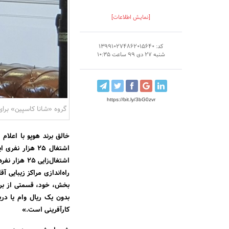
[نمایش اطلاعات]
کد: 139910274862015640
شنبه 27 دی 99 ساعت 10:35
https://bit.ly/3bG0zvr
گروه «شانا کاسپین» برای 3 هزار نفر در مناطق محروم شغل ایجاد می‌
راه‌اندازی مراکز زیبایی آ
بخش، خود، قسمتی از برن
بدون یک ریال وام یا در
کارآفرینی است.»