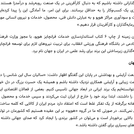
ه‌گذارانی داشته باشیم که به دنبال کارآفرینی در یک صنعت روبه‌رشد و درآمدزا هستند 
ازی یک کسب‌وکار را به حداقل برسانند. برای این امر، ما آمادگی این را پیدا کرده‌ا
ریت و سودآوری مراکز هوپو و به عبارتی دانش فنی، محصول، خدمات و نیروی انسانی مورد 
ایه‌گذاران و کارآفرینان قرار دهیم.»
بنیان‌گذار برند هوپو در این زمینه از چاپ ۶ کتاب استانداردسازی خدمات فرانچایز هوپو، با مجوز وزار
کادمی در باشگاه فرهنگی ورزشی انقلاب، برای تربیت نیروهای لازم برای توسعه فرانچایز
‌گذاری زیرساختی این برند برای رشد علمی در ایران و جهان نام برد.
هان
نعت آرایشی و بهداشتی در پایان این گفتگو اظهار داشت: «سالیان سال این شانس را دا
عت زیبایی و آرایشی همکاری نزدیک داشته باشم و همیشه یک حسرت بزرگ در دل خو
توانسته‌ایم یک برند ایرانی در ابعاد جهانی تاسیس کنیم. بعضی از فعالان اقتصادی ای
را داشتند، ابتدا برند خود را خارج از ایران ثبت می‌کردند و سپس خدمات و محصول خو
فانه برگرفته از یک تفکر غلط است که اعتقاد دارد مردم ایران از کالایی که کلمه ساخت ا
نمی‌کنند. در صورتی که ما در گروه «هوپو» بر این عقیده هستیم که کشورمان در تول
بالایی برخوردار است و می‌توان در کشور برندی را ایجاد کرد که صدای جهانی داشته 
‌های بسیاری برای گفتن داشته باشد.»