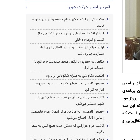
آخرین اخبار شرکت هوپو
ملاحظاتی بر تاکید مکرر مقام معظم رهبری بر مقوله
تولید
تحقق اقتصاد مقاومتی در گرو «مقررات‌زدایی» از
کسب و کارهای داخلی
اولین فرانچایز استاندارد و بین المللی ایران آماده
مشارکت پذیری شد
نگاهی به «هوپو»، الگوی موفق پیاده‌سازی فرانچایز
خدمات در ایران
اقتصاد مقاومتی به منزله شکوفایی از درون
بخشی از برنامه‌ی
«هوپو آکادمی» به عنوان عضو جدید «برند هوپو»
آغاز به کار کرد
ت، گفت: «این برنامه‌ی
کتاب «مدیریت برمبنای موقعیت» به قلم شهریار
تولید پروتز مو،
جستجو
شهیر منتشر می‎‌شود
که این سه
«هوپو آکادمی»، به‌روزترین مرکز آموزش‌های تخصصی
ر است که
زیبایی آقایان افتتاح می‌شود
ال‌زایی و
کاشت مو و عوارضی که ممکن است هیچ کس به شما
نگوید!
تحقق اقتصاد مقاومتی در گرو توسعه مشتری‌مداری