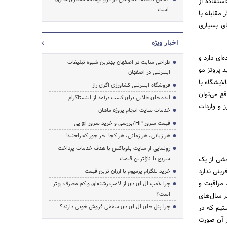
ستفاده از
است
 مقابله با
ی بسیاری
اخبار ویژه
ای دارد و
طراحی سایت در اصفهان بهترین شیوه تبلیغات
 پروتز مو
اینترنتی در اصفهان
 پالایشگاه با
فروشگاه اینترنتی کشاورزی اگری راز
 در واقع می‌توان
ایده های طلایی برای کسب درآمد از اینستاگرام
 و واردات
خدمات سایت انجام پروژه ماهان
قیمت سرور HP/بررسی و خرید سرور اچ پی
هر زبانی، هر زمانی، هر کجا، هر جور که راحتید!
رونمایی از سایت بلوباکس با هدف خدمات پرداخت
خشی از یک
سریع با نازلترین قیمت
ینی ندارد
خرید تلگرام پرمیوم با ارزان ترین قیمت
 مراقبت و
چرا لامپ ال ای دی از لامپ رشته‌ای و کم مصرف بهتر
است؟
ر سال‌های
چرا پنل های ال ای دی سقفی فروش خوبی دارند؟
تیم که در
ر آن صورت