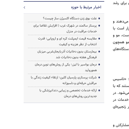
 برای رشد
اخبار مرتبط با حوزه
علت بوق زدن دستگاه اکسیژن ساز چیست؟
می‌دهند و
پرستار سالمند در شهرک غرب | افزایش تقاضا برای
ار است با
خدمات مراقبت در منزل
وست، مو و
مقایسه قیمت ایمپلنت کره ای و اروپایی؛ قدرت
 مو همچون
انتخاب از نظر هزینه و کیفیت
ستگاه‌های
بیمارستان بدون دخانیات آذربایجان‌غربی میزبان
فرهنگی هفته بدون دخانیات شد
درمان بواسیر با لیزر؛ یکی از روش‌های نوین درمان
هموروئید
شرکت پرستاری پارسیان کلین؛ ارتقاء کیفیت زندگی با
ت: «تاسیس
مراقبتی حرفه‌ای و دلسوزانه
ستند که با
ارائه خدمات تخصصی و زیبایی دندانپزشکی با
ی‌شود. در
جدیدترین روش‌های درمان
نعت خدمات در
زنجیره‌ای
مشارکتی و