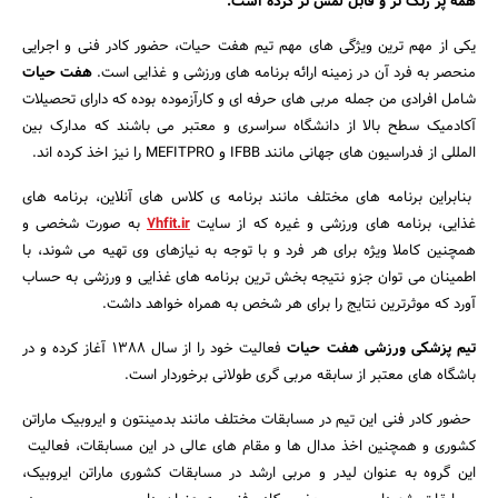
همه پر رنگ تر و قابل لمس تر کرده است.
یکی از مهم ترین ویژگی های مهم تیم هفت حیات، حضور کادر فنی و اجرایی
منحصر به فرد آن در زمینه ارائه برنامه های ورزشی و غذایی است.
هفت حیات
شامل افرادی من جمله مربی های حرفه ای و کارآزموده بوده که دارای تحصیلات
آکادمیک سطح بالا از دانشگاه سراسری و معتبر می باشند که مدارک بین
المللی از فدراسیون های جهانی مانند IFBB و MEFITPRO را نیز اخذ کرده اند.
بنابراین برنامه های مختلف مانند برنامه ی کلاس های آنلاین، برنامه های
غذایی، برنامه های ورزشی و غیره که از سایت
7hfit.ir
به صورت شخصی و
همچنین کاملا ویژه برای هر فرد و با توجه به نیازهای وی تهیه می شوند، با
اطمینان می توان جزو نتیجه بخش ترین برنامه های غذایی و ورزشی به حساب
آورد که موثرترین نتایج را برای هر شخص به همراه خواهد داشت.
تیم پزشکی ورزشی هفت حیات
فعالیت خود را از سال 1388 آغاز کرده و در
جستجو
باشگاه های معتبر از سابقه مربی گری طولانی برخوردار است.
حضور کادر فنی این تیم در مسابقات مختلف مانند بدمینتون و ایروبیک ماراتن
کشوری و همچنین اخذ مدال ها و مقام های عالی در این مسابقات، فعالیت
این گروه به عنوان لیدر و مربی ارشد در مسابقات کشوری ماراتن ایروبیک،