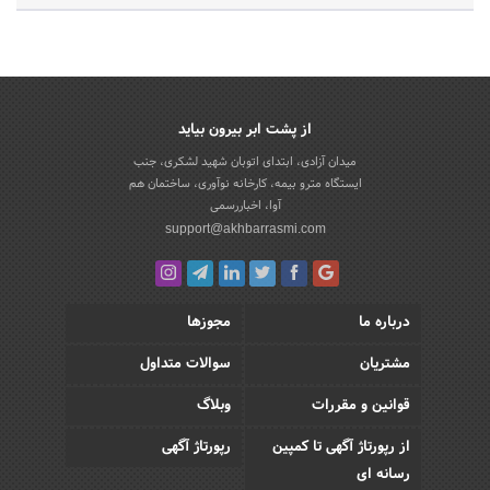
از پشت ابر بیرون بیاید
میدان آزادی، ابتدای اتوبان شهید لشکری، جنب
ایستگاه مترو بیمه، کارخانه نوآوری، ساختمان هم
آوا، اخباررسمی
support@akhbarrasmi.com
درباره ما
مجوزها
مشتریان
سوالات متداول
قوانین و مقررات
وبلاگ
از رپورتاژ آگهی تا کمپین
رپورتاژ آگهی
رسانه ای