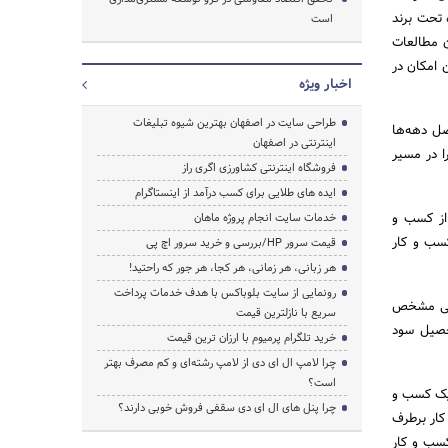
تحت برند
است
ن مطالعات
ن امکان در
اخبار ویژه
جستجو
طراحی سایت در اصفهان بهترین شیوه تبلیغات
صل دهه‌ها
اینترنتی در اصفهان
ا در مسیر
فروشگاه اینترنتی کشاورزی اگری راز
ایده های طلایی برای کسب درآمد از اینستاگرام
 از کسب و
خدمات سایت انجام پروژه ماهان
سب و کار
قیمت سرور HP/بررسی و خرید سرور اچ پی
هر زبانی، هر زمانی، هر کجا، هر جور که راحتید!
رونمایی از سایت بلوباکس با هدف خدمات پرداخت
مانی مشخص
سریع با نازلترین قیمت
تحصیل سود
خرید تلگرام پرمیوم با ارزان ترین قیمت
چرا لامپ ال ای دی از لامپ رشته‌ای و کم مصرف بهتر
است؟
 یک کسب و
چرا پنل های ال ای دی سقفی فروش خوبی دارند؟
کار برطرف
کسب و کار