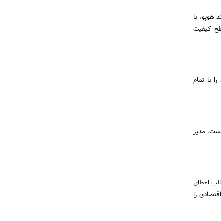
د هوپو، با
طح کیفیت
ا با تمام
یست. مدیر
الب اعطای
قتصادی را