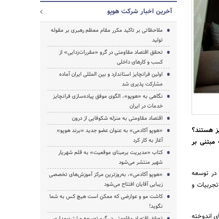
آخرین اخبار شرکت هوپو
ملاحظاتی بر تاکید مکرر مقام معظم رهبری بر مقوله
تولید
تحقق اقتصاد مقاومتی در گرو «مقررات‌زدایی» از
کسب و کارهای داخلی
اولین فرانچایز استاندارد و بین المللی ایران آماده
مشارکت پذیری شد
نگاهی به «هوپو»، الگوی موفق پیاده‌سازی فرانچایز
خدمات در ایران
اقتصاد مقاومتی به منزله شکوفایی از درون
یز هستند؟
«هوپو آکادمی» به عنوان عضو جدید «برند هوپو»
آغاز به کار کرد
مبتنی بر
کتاب «مدیریت برمبنای موقعیت» به قلم شهریار
شهیر منتشر می‎‌شود
 در توسعه
«هوپو آکادمی»، به‌روزترین مرکز آموزش‌های تخصصی
تجربیات و
زیبایی آقایان افتتاح می‌شود
کاشت مو و عوارضی که ممکن است هیچ کس به شما
نگوید!
ی اندوخته
تحقق اقتصاد مقاومتی در گرو توسعه مشتری‌مداری