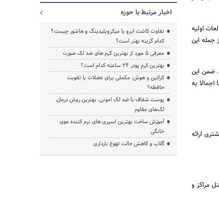
اخبار مرتبط با حوزه
عات اولیه
تفاوت کاشت ابرو با میکروبلیدینگ و هاشور چیست؟
 جمله این
کدام گزینه بهتر است؟
معرفی 5 مورد از بهترین کرم های ضد لک صورت
بهترین کرم پودر 24 ساعته کدام است؟
. ضمن این
کراتین و هوش: مکملی برای عضلات یا تقویت
اجمالا به
حافظه؟
پوست شفاف با ضد لک امونی: بهترین روش درمان
لک‌های مقاوم
آموزش ساخت بهترین اسپری های نرم‌ کننده موی
خانگی
ر مشتری ارائه
گلاب و کاهش حالت تهوع بارداری
ل مراکز و