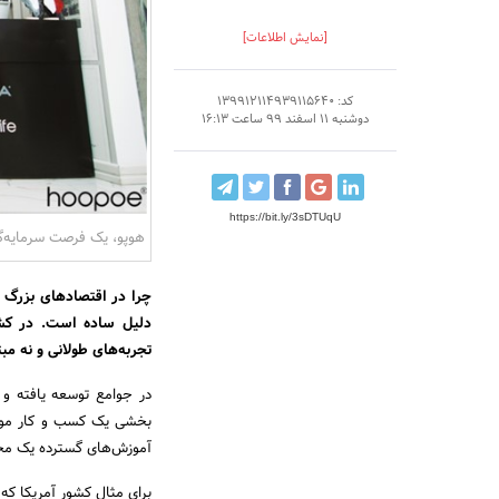
[نمایش اطلاعات]
کد: 139912114939115640
دوشنبه 11 اسفند 99 ساعت 16:13
https://bit.ly/3sDTUqU
هوپو، یک فرصت سرمایه‌گذاری با حداقل
چرا در اقتصاد‌های بزرگ 
دلیل ساده است. در کشور
تجربه‌های طولانی و نه مب
در جوامع توسعه یافته و ا
بخشی یک کسب و کار موفق 
آموزش‌های گسترده یک مجم
برای مثال کشور آمریکا ک