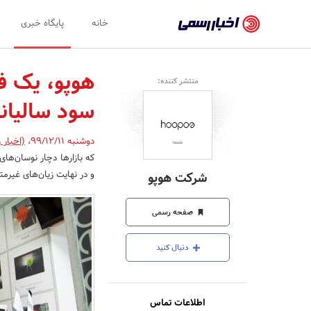
اخبار
خانه
پایگاه خبری
رسمی
-
منتشر کننده:
اخبار
سود سالیان
تایید
شده
دوشنبه 99/12/11
،
(اخبار 
که بازارها دچار نوسان‌های 
شرکت‌ها،
و در نهایت زیان‌های غیرمت
شرکت هوپو
سازمان‌ها
و
صفحه رسمی
روابط
دنبال کنید
عمومی‌ها
اطلاعات تماس