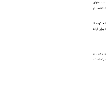
«به عنوان
 تقاضا در
م کرده تا
رای ارائه
ین روش در
مینه است،