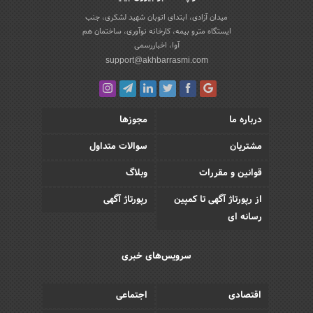
میدان آزادی، ابتدای اتوبان شهید لشکری، جنب
ایستگاه مترو بیمه، کارخانه نوآوری، ساختمان هم
آوا، اخباررسمی
support@akhbarrasmi.com
درباره ما
مجوزها
مشتریان
سوالات متداول
قوانین و مقررات
وبلاگ
از رپورتاژ آگهی تا کمپین
رپورتاژ آگهی
رسانه ای
سرویس‌های خبری
اقتصادی
اجتماعی