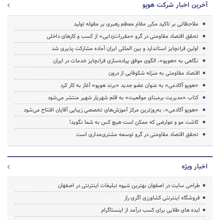
آخرین اخبار شرکت هوپو
ملاحظاتی بر تاکید مکرر مقام معظم رهبری بر مقوله تولید
تحقق اقتصاد مقاومتی در گرو «مقررات‌زدایی» از کسب و کارهای داخلی
اولین فرانچایز استاندارد و بین المللی ایران آماده مشارکت پذیری شد
نگاهی به «هوپو»، الگوی موفق پیاده‌سازی فرانچایز خدمات در ایران
اقتصاد مقاومتی به منزله شکوفایی از درون
«هوپو آکادمی» به عنوان عضو جدید «برند هوپو» آغاز به کار کرد
کتاب «مدیریت برمبنای موقعیت» به قلم شهریار شهیر منتشر می‎‌شود
«هوپو آکادمی»، به‌روزترین مرکز آموزش‌های تخصصی زیبایی آقایان افتتاح می‌شود
کاشت مو و عوارضی که ممکن است هیچ کس به شما نگوید!
تحقق اقتصاد مقاومتی در گرو توسعه مشتری‌مداری است
اخبار ویژه
طراحی سایت در اصفهان بهترین شیوه تبلیغات اینترنتی در اصفهان
فروشگاه اینترنتی کشاورزی اگری راز
ایده های طلایی برای کسب درآمد از اینستاگرام