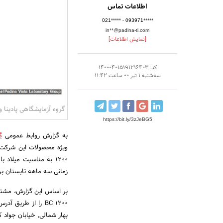
اطلاعات تماس
-
021*****
093971*****
in**@padina-ti.com
[نمایش اطلاعات]
کد: 140004015191216403
سه‌شنبه 1 تیر 00 ساعت 11:42
گروه آزمایشگاهی پادینا 
https://bit.ly/3zJeBG5
به گزارش روابط عمومی
گ
1200 به مناسبت میلاد
زمانی سه ماهه تابستان برگ
بر اساس این گزارش، مشتر
BC 1200 را از طریق