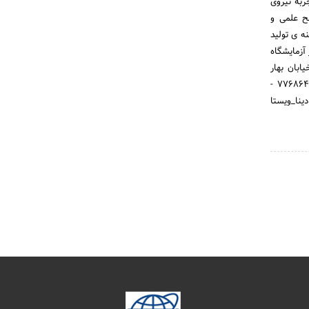
ربه نیروی
ح علمی و
ه ی تولید
آزمایشگاه
ابان بهار
شمالی, خیابان جواد کارگر, پلاک 45 کدپستی: 1563736316 تلفن: 71386 - 77686509 - 77686485 - 77686493 -
ww #گروه_آزمایشگاهی_پادینا_ویستا