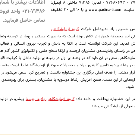
اطلاعات بیشتر با شمار
- 77686509 - 77686485 - 77686493 - نمابر: 71386 داخلی 8 ایمیل:
info@padina-ti.com وب سایت: www.padina-ti.com و با 10 الی 30 تخفیف
۷۱۳۸۶-۰۲۱ واحد فر
تماس حاصل فرمایید.
باس حسینی راد مدیرعامل شرکت
گروه آزمایشگاهی
ی این مجموعه همواره در تلاش بوده است که به صورت مستمر و پویا، در توسعه وتع
 نماید. این شرکت توانسته است با اتکا به دانش و تجربه نیروی انسانی و فعالی
 در راستای رضایتمندی مشتریان ارجمند و ارتقا سطح علمی و تکنولوژی کشور گام های
آزمایشگاهی سعی بر آن دارد که در وهله ی اول در زمینه ی تولید داخل با کیفیت قابل
ر وهله ی دوم تامین کلیه ی مواد و محصولات موردنیاز آزمایشگاه ها با قیمت مناس
 قرار دهند.. را هدف اصلی برگزاری این جشنواره دانست و تصریح کرد: سعی می‌شود در د
‌هایی از این دست، ضمن افزایش ارتباط دوسویه با مشتریان، بستری برای بهره‌مندی 
شود.
ر این جشنواره پرداخت و ادامه داد:
گروه آزمایشگاهی پادینا ویستا
پیشرو در تولید،
مصرفی آزمایشگاهی میباشد..