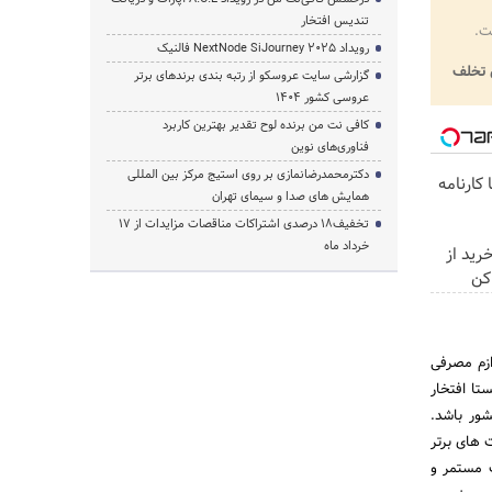
تندیس افتخار
ت.
رویداد NextNode SiJourney 2025 فالنیک
تخلف
گزارشی سایت عروسکو از رتبه بندی برندهای برتر
عروسی کشور 1404
کافی نت من برنده لوح تقدیر بهترین کاربرد
فناوری‌های نوین
دکترمحمدرضانمازی بر روی استیج مرکز بین المللی
کارنامه
همایش های صدا و سیمای تهران
تخفیف‌18 درصدی اشتراکات مناقصات مزایدات از 17
خرداد ماه
ن خرید از
کن
ازم مصرفی
تا افتخار
ی کشور باشد.
شرکت های برتر
 مستمر و