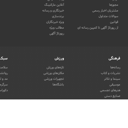
مجوزها
آنلاین مارکتینگ
مشتریان اخبار رسمی
خبرنگاری و رسانه
سوالات متداول
برندسازی
قوانین
ویژه خبرنگاران
از رپورتاژ آگهی تا کمپین رسانه ای
مطالب ویژه
رپورتاژ آگهی
فرهنگی
ورزش
سبک 
رسانه‌ها
تازه‌های ورزش
سلامت 
نشریات و کتاب
مکان‌های ورزشی
روانشن
سینما و تئاتر
تجهیزات ورزشی
مد و ل
موسیقی
باشگاه‌ها
سرگرمی
هنرهای تجسمی
دکوراس
صنایع دستی