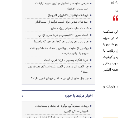
ه ی
طراحی سایت در اصفهان بهترین شیوه تبلیغات
وش
اینترنتی در اصفهان
فروشگاه اینترنتی کشاورزی اگری راز
ایده های طلایی برای کسب درآمد از اینستاگرام
خدمات سایت انجام پروژه ماهان
الی سلامت
قیمت سرور HP/بررسی و خرید سرور اچ پی
ت در حوزه
هر زبانی، هر زمانی، هر کجا، هر جور که راحتید!
 بلندی را
رونمایی از سایت بلوباکس با هدف خدمات پرداخت
 رقابت با
سریع با نازلترین قیمت
ب و کیفیت
خرید تلگرام پرمیوم با ارزان ترین قیمت
وره زمانی
چرا لامپ ال ای دی از لامپ رشته‌ای و کم مصرف بهتر
همه اقشار
است؟
چرا پنل های ال ای دی سقفی فروش خوبی دارند؟
 واردات و
اخبار مرتبط با حوزه
رویداد استارت‌آپی نوآوری در پخت و بسته‌بندی
شیرینی سنتی قزوین
درخشش کافی‌نت من در رویداد A.C.E آپارات و دریافت