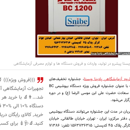
ویستا پیشرو در تولید، واردات و فروش دستگاه ها و لوازم مصرفی آزمایشگاهی
روه آزمایشگاهی پادینا ویستا
، جشنواره تخفیف‌های
(((فروش ویژه))) 
ویژه محصولات این شرکت با عنوان جشنواره فروش ویژه دستگاه بیوشیمی BC
تجهیزات آزمایشگاهی آغ
 با سعادت حضرت علی ابن موسی الرضا (ع) و در دوره
شد...👨‍🔬 با خرید هر
زار می‌شود.
دستگا
یان در مدت این جشنواره می‌توانند دستگاه بیوشیمی
خرید, کالای رایگان دری
 آدرس دفتر مرکزی: ایران - تهران, خیابان طالقانی, خیابان
کنید.🔬🩺💉 برای کسب
بهار شمالی, خیابان جواد کارگر, پلاک 45 کدپستی: 1563736315 تلفن: 71386