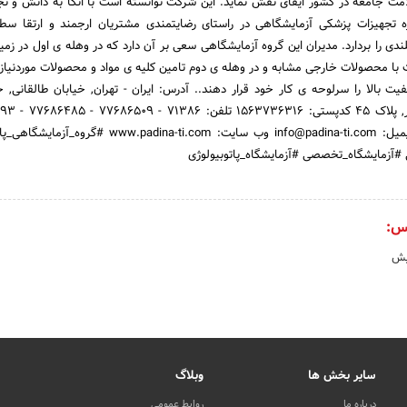
امت جامعه در کشور ایفای نقش نماید. این شرکت توانسته است با اتکا به دانش و تج
ه تجهیزات پزشکی آزمایشگاهی در راستای رضایتمندی مشتریان ارجمند و ارتقا سط
دی را بردارد. مدیران این گروه آزمایشگاهی سعی بر آن دارد که در وهله ی اول در زمین
 با محصولات خارجی مشابه و در وهله ی دوم تامین کلیه ی مواد و محصولات موردنیاز 
 بالا را سرلوحه ی کار خود قرار دهند.. آدرس: ایران - تهران, خیابان طالقانی, خی
نمابر: 71386 داخلی 8 ایمیل: info@padina-ti.com وب سایت: w.padina-ti.com
آزمایشگاه_تخصصی #آزمایشگاه_پاتوبیولوژی
س:
یش
سایر بخش ها
وبلاگ
درباره ما
روابط عمومی