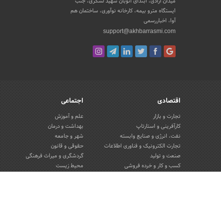
میدان آزادی، ابتدای اتوبان شهید لشکری، جنب
ایستگاه مترو بیمه، کارخانه نوآوری، ساختمان هم
آوا، اخباررسمی
support@akhbarrasmi.com
اقتصادی
اجتماعی
تجارت و بازار
علم و آموزش
کارآفرینی و استارتاپ
بهداشت و درمان
نفت، انرژی و صنایع وابسته
شهر و جامعه
تجارت الکترونیک و فناوری اطلاعات
حقوقی و قانون
صنعت و تولید
گردشگری و میراث فرهنگی
کسب و کار و خرده فروشی
محیط زیست
صنایع غذایی و کشاورزی
تبلیغات و روابط عمومی
کار و استخدام
بانک، بیمه و سرمایه
مسکن و ساختمان