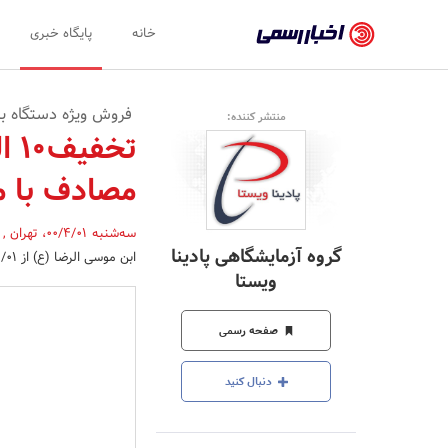
اخبار
خانه
پایگاه خبری
رسمی
-
فروش ویژه دستگاه بیوشیم
منتشر کننده:
اخبار
تایید
مصادف با می
شده
شرکت‌ها،
سه‌شنبه 00/4/01
،
تهران
,
گروه آزمایشگاهی پادینا
ابن موسی الرضا (ع) از 1400/04/01 آغاز وتا 1400/06/31 ادامه دارد.
سازمان‌ها
ویستا
و
صفحه رسمی
روابط
عمومی‌ها
دنبال کنید