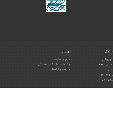
زندگی
رویداد
و زیبایی
حراج و تخفیف
اسی و موفقیت
جشنواره، نمایشگاه و همایش
باس
مسابقه و فراخوان
 و تفریح
یون و منزل