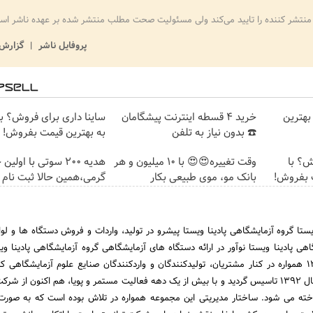
منتشر کننده را تایید می‌کند ولی مسئولیت صحت مطلب منتشر شده بر عهده ناشر اس
پروفایل ناشر
گزارش 
بهترین
خرید 4 قسطه اینترنت پیشگامان
ساینا داری برای فروش؟ با 
☎️ بدون نیاز به تلفن
به بهترین قیمت بفروش!
روش؟ با
وقت تغییره😍😍 با 10 میلیون و هر
هدیه 200 سوتی با اولی
ت بفروش!
بانک مو، موی طبیعی بکار
گرمی،همین حالا ثبت نام 
یستا گروه آزمایشگاهی پادینا ویستا پیشرو در تولید، واردات و فروش دستگاه ها و لو
هی پادینا ویستا نوآور در ارائه دستگاه های آزمایشگاهی گروه آزمایشگاهی پادینا ویس
این را داردکه از سال 1392 همواره در کنار مشتریان، تولیدکنندگان و واردکنندگان صنایع علوم آزمایشگاه
هلدینگ پادینا ویستا در سال 1392 تاسیس گردید و با بیش از یک دهه فعالیت مستمر و پویا، هم اکنون از 
خته می شود. ساختار مدیریتی این مجموعه همواره در تلاش بوده است که به صورت