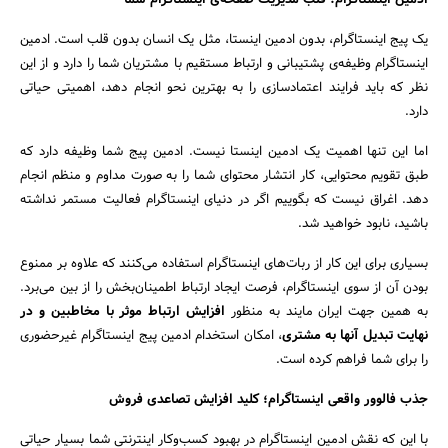
ادمین اینستاگرام؛ قلب مدیریت صفحه‌ی اینستاگرام شما
یک پیج اینستاگرام، بدون ادمین اینستا، مثل یک انسان بدون قلب است. ادمین
اینستاگرام وظیفه‌ی پشتیبانی و ارتباط مستقیم با مشتریان شما را دارد و از این
نظر که باید فرایند اعتمادسازی را به بهترین نحو انجام دهد، اهمیتی حیاتی
دارد.
اما این تنها اهمیت یک ادمین اینستا نیست. ادمین پیج شما وظیفه دارد که
طبق تقویم محتوایی، کار انتشار محتوای شما را به صورت مداوم و منظم انجام
دهد. اغراق نیست که بگوییم اگر در دنیای اینستاگرام فعالیت مستمر نداشته
باشید، نابود خواهید شد.
بسیاری برای این کار از ربات‌های اینستاگرام استفاده می‌کنند که علاوه بر ممنوع
بودن آن از سوی اینستاگرام، فرصت ایجاد ارتباط اطمینان‌بخش را از بین می‌برد.
به همین جهت ایران مایند به منظور
افزایش ارتباط موثر با مخاطبین و در
نهایت تبدیل آنها به مشتری
، امکان استخدام ادمین پیج اینستاگرام غیرحضوری
را برای شما فراهم کرده است.
جذب فالوور واقعی اینستاگرام؛ کلید افزایش تصاعدی فروش
با این که نقش ادمین اینستاگرام در بهبود کسب‌وکار اینترنتی شما بسیار حیاتی