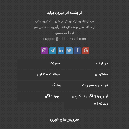
از پشت ابر بیرون بیاید
میدان آزادی، ابتدای اتوبان شهید لشکری، جنب
ایستگاه مترو بیمه، کارخانه نوآوری، ساختمان هم
آوا، اخباررسمی
support@akhbarrasmi.com
درباره ما
مجوزها
مشتریان
سوالات متداول
قوانین و مقررات
وبلاگ
از رپورتاژ آگهی تا کمپین
رپورتاژ آگهی
رسانه ای
سرویس‌های خبری