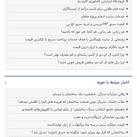
فروشگاه اینترنتی کشاورزی اگری راز
ایده های طلایی برای کسب درآمد از اینستاگرام
خدمات سایت انجام پروژه ماهان
قیمت سرور HP/بررسی و خرید سرور اچ پی
هر زبانی، هر زمانی، هر کجا، هر جور که راحتید!
رونمایی از سایت بلوباکس با هدف خدمات پرداخت سریع با نازلترین قیمت
خرید تلگرام پرمیوم با ارزان ترین قیمت
چرا لامپ ال ای دی از لامپ رشته‌ای و کم مصرف بهتر است؟
چرا پنل های ال ای دی سقفی فروش خوبی دارند؟
اخبار مرتبط با حوزه
وقتی جزئیات سنگی، شخصیت یک ساختمان را میسازد
ملات خشک، متریال نوین صنعت ساختمان که هزینه‌ های اجرا را کاهش میدهد!
راهنمای جامع انتخاب سنگ ساختمان؛ از نمای لوکس تا کفپوش‌های اقتصادی
بهترین نمایندگی ایزوگام خرید و نصب
قیمت میلگرد بستر در سه ماه پرالتهاب؛ از زبان تولیدکننده
ساختمانی که قرار بود ویران شود؛ چگونه به «برج تایتان» تبدیل شد؟