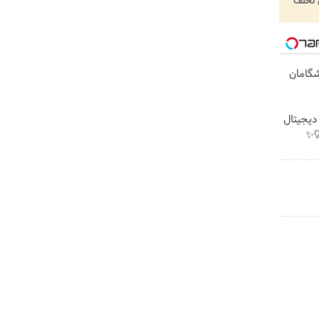
تخلف
یشگامان
 دیجیتال
✨