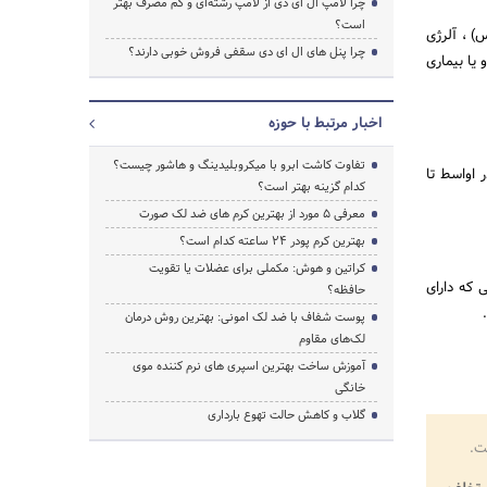
چرا لامپ ال ای دی از لامپ رشته‌ای و کم مصرف بهتر
است؟
) ، آلرژی
چرا پنل های ال ای دی سقفی فروش خوبی دارند؟
یا بیماری
اخبار مرتبط با حوزه
تفاوت کاشت ابرو با میکروبلیدینگ و هاشور چیست؟
 در اواسط تا
کدام گزینه بهتر است؟
معرفی 5 مورد از بهترین کرم های ضد لک صورت
بهترین کرم پودر 24 ساعته کدام است؟
کراتین و هوش: مکملی برای عضلات یا تقویت
 که دارای
حافظه؟
.
پوست شفاف با ضد لک امونی: بهترین روش درمان
لک‌های مقاوم
آموزش ساخت بهترین اسپری های نرم‌ کننده موی
خانگی
گلاب و کاهش حالت تهوع بارداری
ت.