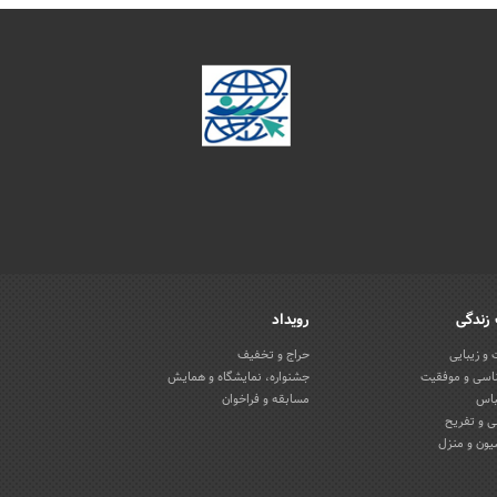
زندگی
رویداد
و زیبایی
حراج و تخفیف
اسی و موفقیت
جشنواره، نمایشگاه و همایش
باس
مسابقه و فراخوان
 و تفریح
یون و منزل