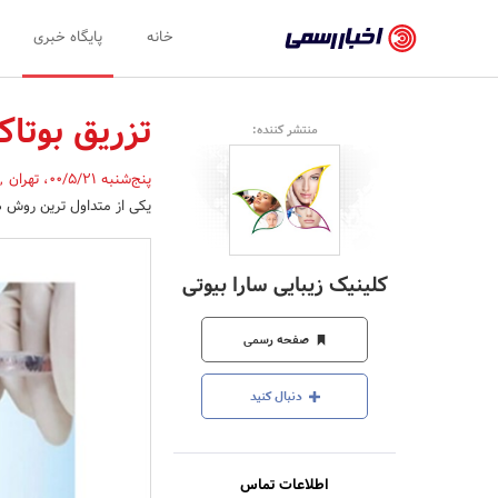
اخبار
خانه
پایگاه خبری
رسمی
-
تزریق بوتا
منتشر کننده:
اخبار
پنج‌شنبه 00/5/21
،
تهران
,
تایید
یکی از متداول ترین روش ه
شده
شرکت‌ها،
کلینیک زیبایی سارا بیوتی
سازمان‌ها
و
صفحه رسمی
روابط
دنبال کنید
عمومی‌ها
اطلاعات تماس