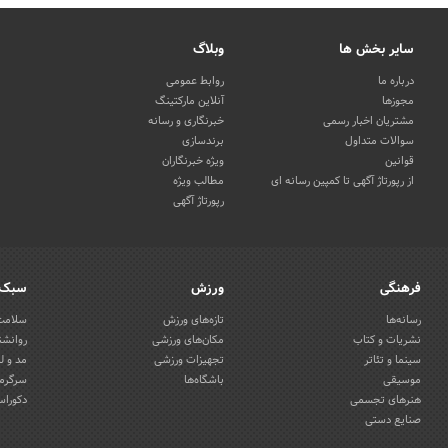
سایر بخش ها
وبلاگ
درباره ما
روابط عمومی
مجوزها
آنلاین مارکتینگ
مشتریان اخبار رسمی
خبرنگاری و رسانه
سوالات متداول
برندسازی
قوانین
ویژه خبرنگاران
از رپورتاژ آگهی تا کمپین رسانه ای
مطالب ویژه
رپورتاژ آگهی
فرهنگی
ورزش
سبک 
رسانه‌ها
تازه‌های ورزش
سلامت 
نشریات و کتاب
مکان‌های ورزشی
روانشن
سینما و تئاتر
تجهیزات ورزشی
مد و ل
موسیقی
باشگاه‌ها
سرگرمی
هنرهای تجسمی
دکوراس
صنایع دستی