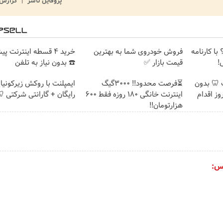
پروفایل ناشر
گزارش 
با کارنامه
فروش خودروی شما به بهترین
خرید 4 قسطه اینترنت پ
!
قیمت بازار ✅
☎️ بدون نیاز به تلفن
پلنت 🦷 بدون
⏳فرصت محدود!! 3000گیگ
ایمپلنت با روکش زیرکونیا
ز اقدام
اینترنت خانگی 180 روزه فقط 600
رایگان + گارانتی شرکتی 
هزارتومان!!
س: