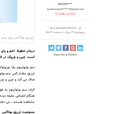
091206*****
sarabeautycli*******@gmail.com
[نمایش اطلاعات]
کد: 140005175367916971
پنج‌شنبه 21 مرداد 00 ساعت 05:09
تزریق بوتاکس برای چین
درمان خطوط اخم و پای کل
https://bit.ly/3iGdIrA
است. چین و چروک در اثر
سم بوتولینوم یک نوروتو
تزریق مقدار کمی سم بوت
صاف می کند و چین و چرو
اثرات سم بوتولینوم به ط
هنگام انقباض عضله دیده
مشاهده هستند ، می دهند
ممنوعیت تزریق بوتاکس