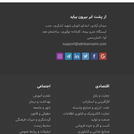
از پشت ابر بیرون بیاید
میدان آزادی، ابتدای اتوبان شهید لشکری، جنب
ایستگاه مترو بیمه، کارخانه نوآوری، ساختمان هم
آوا، اخباررسمی
support@akhbarrasmi.com
اقتصادی
اجتماعی
تجارت و بازار
علم و آموزش
کارآفرینی و استارتاپ
بهداشت و درمان
نفت، انرژی و صنایع وابسته
شهر و جامعه
تجارت الکترونیک و فناوری اطلاعات
حقوقی و قانون
صنعت و تولید
گردشگری و میراث فرهنگی
کسب و کار و خرده فروشی
محیط زیست
صنایع غذایی و کشاورزی
تبلیغات و روابط عمومی