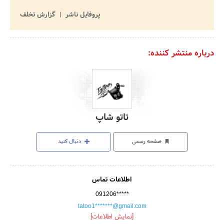
پروفایل ناشر
گزارش تخلف
درباره منتشر کننده:
تاتو شاپ
صفحه رسمی
دنبال کنید
اطلاعات تماس
091206*****
tatoo1*******@gmail.com
[نمایش اطلاعات]