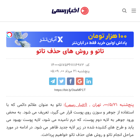
بازگشت
بازگشت
بازگشت
بازگشت
بازگشت
بازگشت
بازگشت
اخبار
رسمی
صفحه نخست پایگاه خبری
صفحه نخست ورزش
صفحه نخست رویداد
صفحه نخست فرهنگی
صفحه نخست اقتصادی
صفحه نخست اجتماعی
صفحه نخست سبک زندگی
-
اقتصادی
رسانه‌ها
تجارت و بازار
علم و آموزش
تازه‌های ورزش
حراج و تخفیف
سلامت و زیبایی
اخبار
اجتماعی
نشریات و کتاب
بهداشت و درمان
مکان‌های ورزشی
کارآفرینی و استارتاپ
روانشناسی و موفقیت
جشنواره، نمایشگاه و هما
تاتو و روش های حذف تاتو
تایید
شده
فرهنگی
مد و لباس
سینما و تئاتر
شهر و جامعه
تجهیزات ورزشی
مسابقه و فراخوان
نفت، انرژی و صنایع وابسته
کد: 140005175368116972
پنج‌شنبه 21 مرداد 00، 05:09
شرکت‌ها،
ورزش
موسیقی
باشگاه‌ها
حقوقی و قانون
سرگرمی و تفریح
تجارت الکترونیک و فناوری 
سازمان‌ها
https://bit.ly/3saMP1T
سبک زندگی
صنعت و تولید
هنرهای تجسمی
دکوراسیون و منزل
گردشگری و میراث فرهنگی
و
روابط
پنج‌شنبه 00/5/21
،
تهران
,
(اخبار رسمی)
:
تاتو به عنوان علائم دائمی که با
رویداد
صنایع دستی
محیط زیست
کسب و کار و خرده فروشی
استفاده از جوهر و سوزن روی پوست قرار می گیرد، تعریف می شود. به محض
عمومی‌ها
ورود جوهر به لایه دوم پوست، که درم نامیده می شود، لایه پوست بهبود می
تبلیغات و روابط عمومی
صنایع غذایی و کشاورزی
یابد و طرح های کشیده شده در زیر لایه جدید ظاهر می شود. در ادامه در مورد
کار و استخدام
مراحل انجام تاتو و روش های حذف تاتو خواهیم پرداخت.