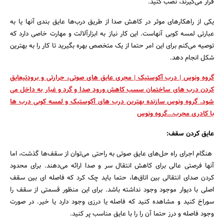
قرار می‌گیرند، نصب کنید.
یکی از راهکارهای موثر در کاهش صدا از طریق درب‌ها عایق بندی آنها یا به
عبارتی لمسه کوبی آنهاست. این کار نیاز به ابزارآلالت و مهارت خاصی دارد که
توصیه می‌کنم برای این امر حتما از یک متخصص بهره بگیرید تا کار را به بهترین
شکل انجام دهد.
گروه ونوس | درب آکوستیک | مجری عایق های صوتی، حرارتی و برودتیعایق
کردن درب های ساختمان سسب کاهش ورود صدا و گرد و غبار به داخل می
شود. گروه ونوس سازنده بهترین درب های آکوستیک و لمسه کوبی درب ها
با کادری مجرب...گروه ونوس
عایق کردن سقف:
هنگام اجرای راه حل‌های عایق صوتی به راحتی می‌توان از سقف‌ها گذشت، اما
آنها فرصتی عالی برای کاهش انتقال سر و صدا ارائه می‌دهند. برای محدود
کردن صدای انتقالی بین اتاق‌ها، حتما باید چک کرد که فاصله ای بین سقف
اصلی با دیوار موجود وجود نداشته باشد. برای این منظور قسمتی از سقف را
سوراخ کنید و مشاهده کنید که فاصله یا درزی وجود دارد یا خیر. در صورت
وجود فاصله و درز حتما آن را را با عایق مناسب پر کنید.