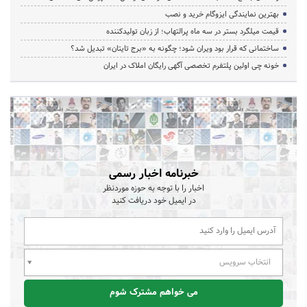
بهترین نمایندگی ایزوگام خرید و نصب
قیمت میلگرد بستر در سه ماه پرالتهاب؛ از زبان تولیدکننده
ساختمانی که قرار بود ویران شود؛ چگونه به «برج تایتان» تبدیل شد؟
خونه چی اولین پلتفرم تخصصی آگهی رایگان املاک در ایران
خبرنامه اخبار رسمی
اخبار را با توجه به حوزه موردنظر
در ایمیل خود دریافت کنید
انتخاب سرویس
می خواهم مشترک شوم