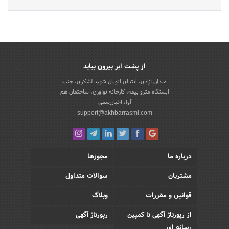
از پشت ابر بیرون بیاید
میدان آزادی، ابتدای اتوبان شهید لشکری، جنب
ایستگاه مترو بیمه، کارخانه نوآوری، ساختمان هم
آوا، اخباررسمی
support@akhbarrasmi.com
درباره ما
مجوزها
مشتریان
سوالات متداول
قوانین و مقررات
وبلاگ
از رپورتاژ آگهی تا کمپین
رپورتاژ آگهی
رسانه ای