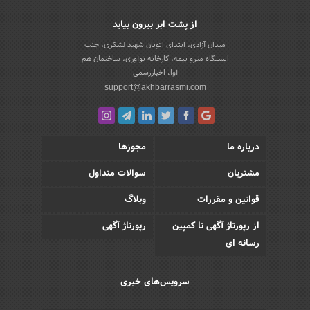
از پشت ابر بیرون بیاید
میدان آزادی، ابتدای اتوبان شهید لشکری، جنب
ایستگاه مترو بیمه، کارخانه نوآوری، ساختمان هم
آوا، اخباررسمی
support@akhbarrasmi.com
درباره ما
مجوزها
مشتریان
سوالات متداول
قوانین و مقررات
وبلاگ
از رپورتاژ آگهی تا کمپین
رپورتاژ آگهی
رسانه ای
سرویس‌های خبری