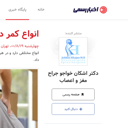
اخبار
خانه
پایگاه خبری
رسمی
-
انواع کمر د
منتشر کننده:
اخبار
چهارشنبه 00/8/19
،
تهران
تایید
انواع مختلفی دارد و در ه
شده
داد.
شرکت‌ها،
دکتر اشکان خواجو جراح
سازمان‌ها
مغز و اعصاب
و
صفحه رسمی
روابط
عمومی‌ها
دنبال کنید