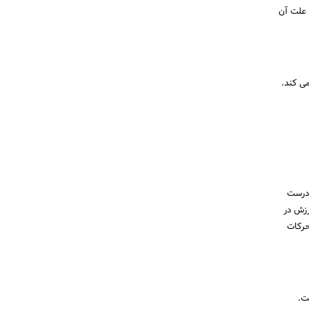
 علت آن
ی کند.
 درست
رزش در
حرکات
ت.