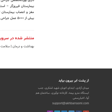
دارای بوردتخصصی جراحی 
بیمارستان فیروزگر – است
بیش از 5000 عمل جراحی موفق ستون فقرات 1396- 1391
منتشر شده در سروی
بهداشت و درمان
|
سلامت و
از پشت ابر بیرون بیاید
میدان آزادی، ابتدای اتوبان شهید لشکری، جنب
ایستگاه مترو بیمه، کارخانه نوآوری، ساختمان هم
آوا، اخباررسمی
support@akhbarrasmi.com