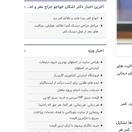
آخرین اخبار دکتر اشکان خواجو جراح مغز و اعصاب
انواع کمر درد| علت و علائم کمر درد
مراحل جراحی دیسک کمر| علائم، عوارض، مراقبت
های بعد از عمل دیسک کمر
اخبار ویژه
طراحی سایت در اصفهان بهترین شیوه تبلیغات
عالیت های
اینترنتی در اصفهان
ی درمانی
فروشگاه اینترنتی کشاورزی اگری راز
ایده های طلایی برای کسب درآمد از اینستاگرام
خدمات سایت انجام پروژه ماهان
قیمت سرور HP/بررسی و خرید سرور اچ پی
د. کمر
هر زبانی، هر زمانی، هر کجا، هر جور که راحتید!
رونمایی از سایت بلوباکس با هدف خدمات پرداخت
سریع با نازلترین قیمت
 ها تشکیل
خرید تلگرام پرمیوم با ارزان ترین قیمت
جستجو
. کمر هر