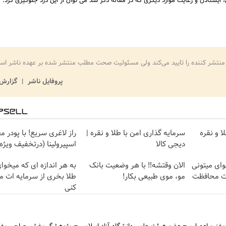
ایستادن و رعایت موارد دیگری که در مقاله ذکر شد می توان از این درد جلوگیری کرد.
منتشر کننده را تایید می‌کند ولی مسئولیت صحت مطلب منتشر شده بر عهده ناشر اس
پروفایل ناشر
گزارش 
ا و نقره
سرمایه گذاری امن با طلا و نقره |
راز لاغری سریع! با پودر م
دیجی کالا
اسپیرولینا (درتخفیف ویژه
وای میتونی
الان وقتشه‼️ با هر وضعیت بانک
به هر اندازه ای که میخوا
ات محافظت
مو، موی طبیعی بکار!
طلا بخری از سرمایه ات 
کنی