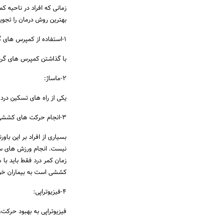
زمانی که افراد در ناحیه
بهترین روش درمان را تجویز
1-استفاده از کمپرس های گرم و یا سرد:
با گذاشتن کمپرس های گرم
2-ماساژ:
یکی از راه های تسکین درد 
3-انجام حرکت های کششی و ورزش:
بسیاری از افراد بر این با
نیست. انجام ورزش های سب
زمان کمر درد فقط باید ب
کششی است به بیماران خود ت
4-فیزیوتراپی:
فیزیوتراپی به بهبود حرکت