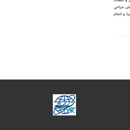
 و اعصاب
بخش جراحی
ن خاتم االنبیا و انجام