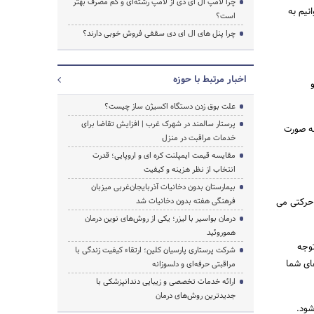
چرا لامپ ال ای دی از لامپ رشته‌ای و کم مصرف بهتر
نیم به
است؟
چرا پنل های ال ای دی سقفی فروش خوبی دارند؟
اخبار مرتبط با حوزه
علت بوق زدن دستگاه اکسیژن ساز چیست؟
پرستار سالمند در شهرک غرب | افزایش تقاضا برای
به صورت
خدمات مراقبت در منزل
مقایسه قیمت ایمپلنت کره ای و اروپایی؛ قدرت
انتخاب از نظر هزینه و کیفیت
بیمارستان بدون دخانیات آذربایجان‌غربی میزبان
 حرکتی می
فرهنگی هفته بدون دخانیات شد
درمان بواسیر با لیزر؛ یکی از روش‌های نوین درمان
هموروئید
توجه
شرکت پرستاری پارسیان کلین؛ ارتقاء کیفیت زندگی با
ای شما
مراقبتی حرفه‌ای و دلسوزانه
ارائه خدمات تخصصی و زیبایی دندانپزشکی با
جدیدترین روش‌های درمان
ود.