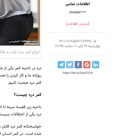
اطلاعات تماس
093988*****
[نمایش اطلاعات]
کد: 140008185516017435
چهارشنبه 19 آبان 00 ساعت 12:35
انواع کمر درد| علت و علائ
درد در ناحیه کمر یکی از ش
https://bit.ly/3qsG1hh
روزانه ما و کار کردن را تح
کمر درد صحبت کنیم.
کمر درد چیست؟
ناحیه زیر قفسه سینه تا ان
درد یکی از اختلالات سیس
خوشبختانه کمر درد قابل د
شده است. در کمر انسان اع