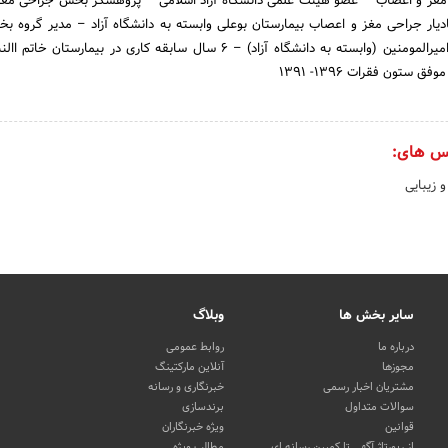
مغز و اعصاب – عضو هیئت علمی دانشگاه آزاد اسلامی – پژوهشگر بخش جراحی مغز
ادیار جراحی مغز و اعصاب بیمارستان بوعلی وابسته به دانشگاه آزاد – مدیر گروه 
مغز و اعصاب بیمارستان امیرالمومنین (وابسته به دانشگاه آزاد) – 6 سال سابقه کاری در بیمارستا
س های:
 زیبایی
سایر بخش ها
وبلاگ
درباره ما
روابط عمومی
مجوزها
آنلاین مارکتینگ
مشتریان اخبار رسمی
خبرنگاری و رسانه
سوالات متداول
برندسازی
قوانین
ویژه خبرنگاران
از رپورتاژ آگهی تا کمپین رسانه ای
مطالب ویژه