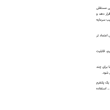
حسوب می شود.MyFxBook پلتفرم معاملاتی مستقلی
رار دهد و
یب سرمایه
عاملاتی لازم را از متاتریدر4 دریافت کند اما دریافت آن ها از MyFxBook قابل اعتماد تر
م، قابلیت
لیت خود را تنها برای چند
را مانند یک پلتفرم
… استفاده