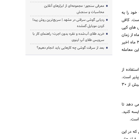
معرفی سنجور؛ مجموعه‌ای از ابزارهای آنلاین
خود را به
محاسبات و سنجش
 است. کافی
ردیابی گوشی سرقتی در مشهد | سریع‌ترین روش پیدا
کردن موبایل گمشده
د سیگنال های کپی
خرید طلای آب‌شده و نقره بدون اجرت؛ راهنمای کار با
اکانت دمو آزمایش کنید. برای تبدیل شدن به یک ارائه دهنده فعالیت معاملاتی(سیگنال دهنده) باید 3 ماه از زمان
سرویس طلای آپِ اینوی
باز کردن حسابتان در MyFxBook گذشته باشد، نباید بیشتر از 50 درصد از حسابتان را برداشت کرده باشید، در 3 ماه اخیر
بعد از سرقت گوشی چه کارهایی باید انجام دهیم؟
 در 3 ماه معاملاتی برابر با 1000 دلار باشد. این معامله
ستفاده از
پذیر است.
پیشنهاداتی در مورد الگوهای تکنیکال معاملاتی برای 4 جفت ارز اصلی وجود دارد که MyFxBook در این زمینه بیش از 30
می دهد تا
 MyFxBook هستند را باهم مقایسه کنید.
 است.
که در این