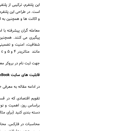
این پلتفرم، ترکیبی از پلت
است. در طراحی این پلتفر
و اکانت ها و همچنین به ا
معامله گران پیشرفته با اس
مانند متاتریدر 4 و 5 و c تریدر را ساپورت کند.
جهت ثبت نام در بروکر معت
قابلیت های سایت MyFxBook چیست؟
در ادامه مقاله به معرفی خدمات سایت ok
تقویم اقتصادی که در قسمت
براساس روز، اهمیت و نوع 
دسته بندی کنید (برای مثال