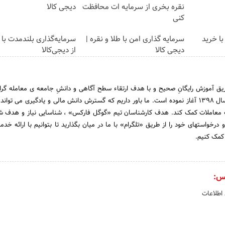
نقره بخری از سرمایه ات محافظت
دیجی کالا
کنی
با خرید
سرمایه گذاری امن با طلا و نقره |
سرمایه‌گذاری بلندمدت با 
دیجی کالا
از دیجی‌کالا
ق آموزش رایگانِ صحیح و با هدف ارتقاء سطح آگاهی و دانشِ جامعه ی معامله گرانِ
مالی ، فعالیت خود را از سال 1398 آغاز نموده است. ما باور داریم که گسترش دانش مالی و یادگیری می تو
ت معاملات کمک کند. هدف کارشناسان تیم «گوگل فارکس» ، شناسایی نیاز و هدف ش
 درخواستهای خود را از طریق «تلگرام» با ما در میان بگذارید تا بتوانیم با ارائه خدم
کمک کنیم.
س:
 اطلاعات