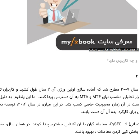
؟
ایده توسعه این پلتفرم در سال 2007 مطرح شد که آماده سازی اولین ورژن آن 2 سال طو
سال 2009 به عنوان یک ابزار تحلیلی مناسب برای MT4 و MT5 به آن دسترسی پیدا کنند. اما این پلتف
عملکرد و ایده اصلی، نتوانست در آن زمان محبوبیت خاصی ک
برای کارکرد ایده آل آن دست یابند.
پس از دریافت مجوز (پشتیبانی) از CySEC، معامله گران با آن آشنایی بیشتری پیدا کردند. در همان س