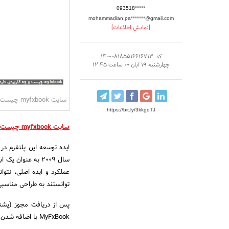
093518*****
mohammadian.pa*******@gmail.com
[نمایش اطلاعات]
کد: 140008185516616713
چهارشنبه 19 آبان 00 ساعت 12:45
سایت myfxbook چیست و چه کاربردی دارد؟
https://bit.ly/3kkgqTJ
سایت myfxbook چیست
توانستند به طراحی مناسبی 
MyFxBook با اضافه شدن بخش کپی کردن معاملات ، بهبود یافت.