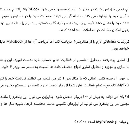
می توان گفت که این پلتفرم، نوعی بیزینس کارت در مدیریت اکانت م
گران خود را برطرف می کند.معامله گر می تواند صفحات خود را در دسترس عموم ق
ه خود را نشان دهد (ارسال پسورد به سرمایه گذار، دسترسی عمومی) ، تا به این ترت
را بدون امکان دخالت در معاملات، مشاهده کنند.
یک سرمایه گذار می تواند گزارشات م
خواهد بود.
یل آماری پیشرفته ، تحلیل مناسبی از فعالیت های حساب خود بدست آورید. این پلتفر
ازی و تجزیه و تحلیل آماری انواع مختلف داده ها نسبت به تستر متاتریدر 4 دارد.
می توانید فعالیت های اخیر خود را ذخیره کنید. زمانی که با متاتریدر 4 کار می کنید، می توانید فعا
جامعه معامله گران. MyFxBook می تواند به بیش از 100 بروکر متصل شود. بنابراین می توان این پلتفرم 
ین در این پلتفرم می توانید از ابزارهای تکمیلی مانند محاسبه گرها، شبیه ساز ها و 
My استفاده کند؟