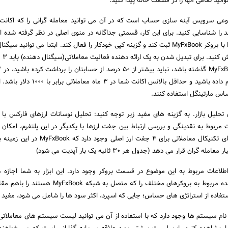
نید تمامی آنها را در قسمت خانه پیدا کنید.
، نوعی سرویس آینه سازی حساب است که در آن می توانید معامله گرانی را که اکانت 
رده اند را شناسایی کنید. برای این کار، قسمتی جداگانه در منوی اصلی در نظر گرفته شده
ست سرمایه گذار، اکانتی را با بروکر MyFxBook ثبت کند و گزینه کپی خودکار را فعال کند. ابتدا می توانی
شده را در 
حداقل 100 معامله را انجام داده باشید و حداقل بالانس اکانت شما
اساس مارتینگل استفاده کنند.
ی تحلیل بازار. به گزینه های مفید زیر توجه کنید: تحلیل نوسانات ارزهای فارکس با ا
ت مربوط به نقدینگی و بررسی ارتباط بین جفت ارزها با یکدیگر در این پلتفرم، امکان 
له گران قرار می دهد (جدول هر 30 ثانیه یک بار آپدیت می شود)
طلاعات مربوط به این موضوع در قسمت بروکر وجود دارد. این ابزار به شما اجازه 
اسپردهای گوناگون ارائه شده مربوط به بروکرهای مختلف را که متصل به شبکه
ا استفاده از استراتژی های حساس؛ جایی که اسپرد، اکثر سود ها را شامل می شود، مفید
ام سیستم ها وجود دارد که با استفاده از آن می توانید لیست سیستم های معاملاتی 