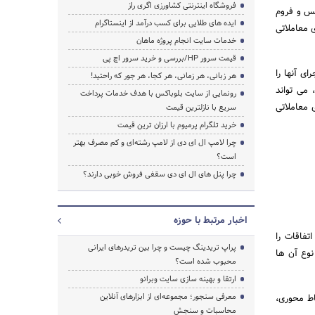
فروشگاه اینترنتی کشاورزی اگری راز
رکس و فروم
جستجو
ایده های طلایی برای کسب درآمد از اینستاگرام
 معاملاتی
خدمات سایت انجام پروژه ماهان
قیمت سرور HP/بررسی و خرید سرور اچ پی
ی آنها را
هر زبانی، هر زمانی، هر کجا، هر جور که راحتید!
پیگیری می کنند. همچنین سرمایه گذاران و مدیران می توانند یکدیگر را پیدا کنند. در این میان، MyFxBook، می تواند
رونمایی از سایت بلوباکس با هدف خدمات پرداخت
MyFxB می تواند پلتفرم های معاملاتی
سریع با نازلترین قیمت
خرید تلگرام پرمیوم با ارزان ترین قیمت
چرا لامپ ال ای دی از لامپ رشته‌ای و کم مصرف بهتر
است؟
چرا پنل های ال ای دی سقفی فروش خوبی دارند؟
اخبار مرتبط با حوزه
تفاقات را
پراپ تریدینگ چیست و چرا بین تریدرهای ایرانی
نوع آن ها
محبوب شده است؟
ارتقا و بهینه سازی سایت وبرانو
معرفی سنجور؛ مجموعه‌ای از ابزارهای آنلاین
ین ، نقاط محوری،
محاسبات و سنجش