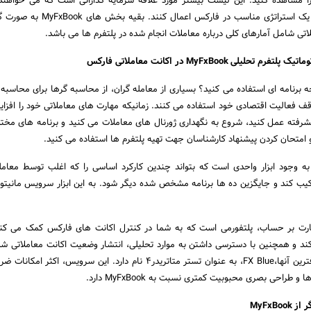
 را مشاهده کنید. این لیست بیشتر مورد علاقه سرمایه گذارانی است که می خواهند
مختلفی را برای جستجوی یک استراتژی مناسب در فارکس اعم
تی شامل آمارهای کلی درباره معاملات انجام شده در پلتفرم ها می باشد.
یلی MyFxBook در اکانت معاملاتی فارکس
چه برنامه ای استفاده می کنید؟ بسیاری از معامله گران، از محاسبه گرها برای محاسبه 
ف فعالیت اقتصادی خود استفاده می کنند. زمانیکه مهارت های معاملاتی خود را افزا
شرفته عمل کنید، شروع به نگهداری ژورنال های معاملات می کنید و برنامه های مختلف
و امتحان کردن پیشنهاد کارشناسان جهت تهیه پلتفرم ها استفاده می کنید.
 به وجود ابزار واحدی است که بتواند چندین کارکرد اساسی را که اغلب توسط معامل
رکیب کند و جایگزین ده ها برنامه مشخص شده دیگر شود. به این ابزار سرویس مانیتو
رت بر حساب، پلتفورمی است که به شما در کنترل اکانت های فارکس کمک می کند
کند و همچنین با دسترسی داشتن به موارد تحلیلی، انتشار وضعیت اکانت معاملاتی شما
پذیر می کند.یکی از معروفترین آنها،FX Blue، به عنوان تستر متاتریدر4 نام دارد. این سرویس، اک
 و طراحی بصری محبوبیت کمتری نسبت به MyFxBook دارد.
MyFxB