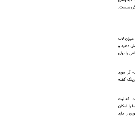
 فیلترهای
ال کنند. بقیه بخش های MyFxBook به صورت گروهیست.
میزان لات
یش دهید و
ی را برای
ه گر مورد
رینگ گفته
، فعالیت
 را امکان
ثر امکانات ضروری را دارد