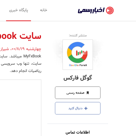
اخبار
خانه
پایگاه خبری
رسمی
-
سایت myfxbook چیست و چه کاربردی دارد؟
منتشر کننده:
اخبار
چهارشنبه 00/8/19
،
شیراز
تایید
شده
سایت، تنها وب سرویسی اس
شرکت‌ها،
ریاضیات انجام دهد.
گوگل فارکس
سازمان‌ها
و
صفحه رسمی
روابط
دنبال کنید
عمومی‌ها
اطلاعات تماس