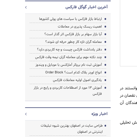
آخرین اخبار گوگل فارکس
ارتباط بازار فارکس با سیاست های پولی کشورها
اهمیت ریسک‌ پذیری در معاملات
آیا بازار سهام بر بازار فارکس اثر گذار است؟
معامله گران تازه کار چطور حرفه ای شوند؟
دفتر یادداشت فارکس چیست و چه کاربردی دارد؟
چند نکته مهم برای معامله گران نیمه وقت فارکس
آموزش ثبت نام بروکر آمارکتس با موبایل و ویندوز
انواع اوردر بلاک کدام است؟ Order Block
یادگیری اصول اولیه معاملات فارکس
ل کشید و کاربران توانستند در
آموزش 13 مورد از اصطلاحات کاربردی و رایج در بازار
فارکس
رم به دلیل نقصان در
سب کند. در این میان، در سال 2014، توسعه دهندگان آن
اخبار ویژه
ال، بخش تحلیلی
طراحی سایت در اصفهان بهترین شیوه تبلیغات
اینترنتی در اصفهان