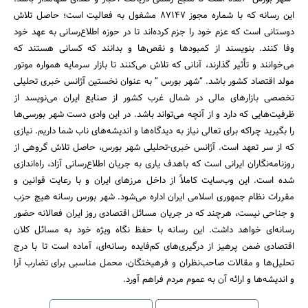
این رسانه که با شماره مجوز 87147 مشغول به فعالیت است؛ حاصل تلاش
دوستانی است که عزم خود را جزم کرده‌اند تا در حوزه اطلاع‌رسانی به عهد خود
وفا کنند. بنویسند از کمبودها و نقص‌ها و بدانند که کسانی هستند که
می‌خوانند و تأثیر گذارند، آنانی که تلاش می‌کنند تا بازار سرمایه همواره موتور
مولد اقتصاد کشور باشد. “شهر بورس ” به عنوان نخستین آژانس خبری تحلیلی
تخصصی بازارهای مالی در شمال غرب کشور از صنایع ایران می‌نویسد از
ظرفیت‌هایی که دارد و از آنچه می‌تواند باشد. در این وادی دست شهر بورسی‌ها
را بگیرید چراکه برای تعالی نیاز به دیدگاه‌ها و اندیشه‌های ناب شما داریم. نیازی
که از سر تعهد است. آژانس خبری-تحلیلی شهر بورس، حاصل تلاش گروهی از
روزنامه‌نگاران ایرانی است که باهدف یاری به جریان اطلاع‌رسانی آزاد، راه‌اندازی
شده است. این وب‌سایت کاملاً از داخل مرزهای ایران و با رعایت قوانین و
مقررات نظام جمهوری اسلامی ایران اداره می‌شود. شهر بورس رسانه هیچ حزب
و جناحی نیست، هرچند که در جریان مسائل اقتصادی روز ایران فعالانه حضور
رسانه‌ای خواهد داشت. این رسانه با حفظ نگاه ویژه خود به مسائل کلان
اقتصادی ضمن پرهیز از درگیری‌های کم‌فایده رسانه‌ای، آماده است تا با درج
تحلیل‌ها و مقالات صاحب‌نظران و فرهیختگان، محمل مناسبی برای تضارب آرا
و اندیشه‌ها و ارائه آن به عموم مردم فراهم آورد.