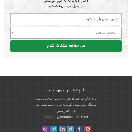
اخبار را با توجه به حوزه موردنظر
در ایمیل خود دریافت کنید
انتخاب سرویس
می خواهم مشترک شوم
از پشت ابر بیرون بیاید
میدان آزادی، ابتدای اتوبان شهید لشکری، جنب
ایستگاه مترو بیمه، کارخانه نوآوری، ساختمان هم
آوا، اخباررسمی
support@akhbarrasmi.com