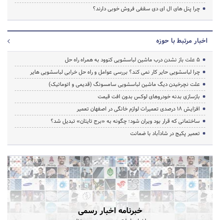
چرا پنل های ال ای دی سقفی فروش خوبی دارند؟
اخبار مرتبط با حوزه
5 علت باز نشدن درب ماشین لباسشویی کنوود به همراه راه حل
چرا لباسشویی حایر کار نمی کند؟ بررسی عوامل و راه حل خرابی لباسشویی هایر
علت نچرخیدن دیگ ماشین لباسشویی سامسونگ (قدیمی و اتوماتیک)
بازسازی بدنه خودروهای لوکس بدون افت قیمت
افزایش ۱۸ درصدی تعمیرات لوازم خانگی در اصفهان تعمیر
ساختمانی که قرار بود ویران شود؛ چگونه به «برج تایتان» تبدیل شد؟
تعمیر پکیج در شادآباد با ضمانت
خبرنامه اخبار رسمی