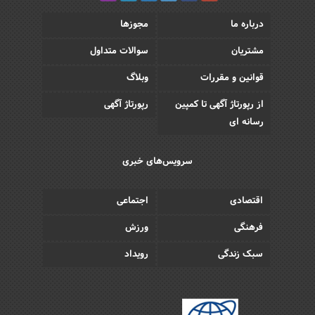
درباره ما
مجوزها
مشتریان
سوالات متداول
قوانین و مقررات
وبلاگ
از رپورتاژ آگهی تا کمپین
رپورتاژ آگهی
رسانه ای
سرویس‌های خبری
اقتصادی
اجتماعی
فرهنگی
ورزش
سبک زندگی
رویداد