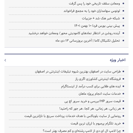
ومعادن سقف تاریخی خود را پس گرفت
لوتوس سهامداران خود را به مجمع فراخواند
شبکه خبر هک شد + جزییات
پیش بینی بورس فردا 10 بهمن 1401
آینده روشن در انتظار نمادهای کامودیتی محور/ ومعادن خواهد درخشید
تحلیل تکنیکال کاما | آخرین بروزرسانی 13 دی ماه
اخبار ویژه
طراحی سایت در اصفهان بهترین شیوه تبلیغات اینترنتی در اصفهان
فروشگاه اینترنتی کشاورزی اگری راز
ایده های طلایی برای کسب درآمد از اینستاگرام
خدمات سایت انجام پروژه ماهان
قیمت سرور HP/بررسی و خرید سرور اچ پی
هر زبانی، هر زمانی، هر کجا، هر جور که راحتید!
رونمایی از سایت بلوباکس با هدف خدمات پرداخت سریع با نازلترین قیمت
خرید تلگرام پرمیوم با ارزان ترین قیمت
چرا لامپ ال ای دی از لامپ رشته‌ای و کم مصرف بهتر است؟