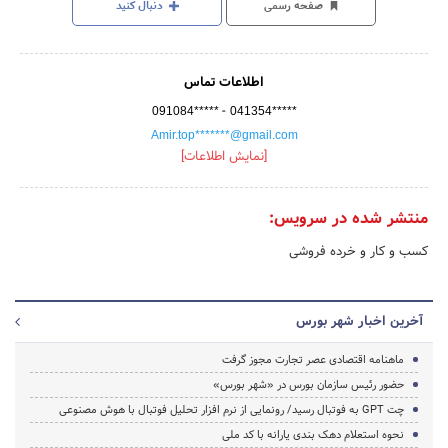
صفحه رسمی
دنبال کنید
اطلاعات تماس
-
091084*****
041354*****
Amir.top*******@gmail.com
[نمایش اطلاعات]
منتشر شده در سرویس:
کسب و کار و خرده فروشی
آخرین اخبار شهر بورس
ماهنامه اقتصادی عصر تجارت مجوز گرفت
حضور رئیس سازمان بورس در «شهر بورس»
چت GPT به فوتبال رسید/ رونمایی از نرم افزار تحلیل فوتبال با هوش مصنوعی
نحوه استعلام دهک بندی یارانه با کد ملی