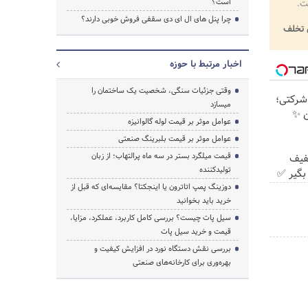
است؟
ت.
چرا پنل های ال ای دی سقفی فروش خوبی دارند؟
تخلف
اخبار مرتبط با حوزه
وقتی جزئیات سنگی، شخصیت یک ساختمان را
تی شرکتی؛
میسازد
ن ✨
عوامل موثر بر قیمت لوله گالوانیزه
عوامل موثر بر قیمت بلبرینگ صنعتی
قیمت میلگرد بستر در سه ماه پرالتهاب؛ از زبان
با ۲۵٪ تخفیف
تولیدکننده
بگیر ✅
دوزینگ پمپ اتاترون یا اینجکتا؟ مقایسه‌ای که قبل از
خرید باید بخوانید
سیل پات چیست؟ بررسی کامل کاربرد، عملکرد، مزایا،
قیمت و خرید سیل پات
بررسی نقش دستگاه نورد در افزایش کیفیت و
بهره‌وری برای کارخانه‌های صنعتی