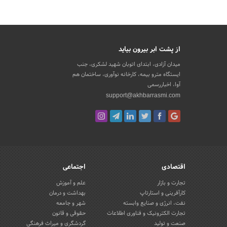
از پشت ابر بیرون بیاید
میدان آزادی، ابتدای اتوبان شهید لشکری، جنب
ایستگاه مترو بیمه، کارخانه نوآوری، ساختمان هم
آوا، اخباررسمی
support@akhbarrasmi.com
اقتصادی
اجتماعی
تجارت و بازار
علم و آموزش
کارآفرینی و استارتاپ
بهداشت و درمان
نفت، انرژی و صنایع وابسته
شهر و جامعه
تجارت الکترونیک و فناوری اطلاعات
حقوقی و قانون
صنعت و تولید
گردشگری و میراث فرهنگی