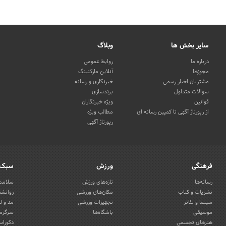
سایر بخش ها
وبلاگ
درباره ما
روابط عمومی
مجوزها
آنلاین مارکتینگ
مشتریان اخبار رسمی
خبرنگاری و رسانه
سوالات متداول
برندسازی
قوانین
ویژه خبرنگاران
از رپورتاژ آگهی تا کمپین رسانه ای
مطالب ویژه
رپورتاژ آگهی
فرهنگی
ورزش
سبک 
رسانه‌ها
تازه‌های ورزش
سلامت 
نشریات و کتاب
مکان‌های ورزشی
روانشن
سینما و تئاتر
تجهیزات ورزشی
مد و ل
موسیقی
باشگاه‌ها
سرگرمی
هنرهای تجسمی
دکوراس