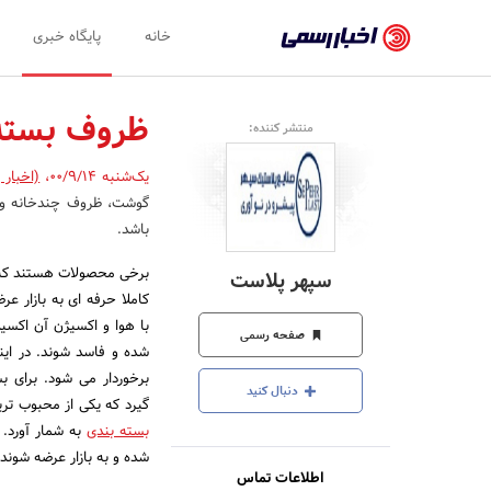
اخبار
خانه
پایگاه خبری
رسمی
-
ظروف بسته 
منتشر کننده:
اخبار
یک‌شنبه 00/9/14
،
(اخبار 
تایید
گوشت، ظروف چندخانه و ظ
شده
باشد.
شرکت‌ها،
برخی محصولات هستند که 
سپهر پلاست
سازمان‌ها
کاملا حرفه ای به بازار ع
با هوا و اکسیژن آن اکسید
و
صفحه رسمی
شده و فاسد شوند. در این
روابط
برخوردار می شود. برای 
دنبال کنید
عمومی‌ها
گیرد که یکی از محبوب تری
بسته بندی
به شمار آورد. 
شده و به بازار عرضه شوند.
اطلاعات تماس