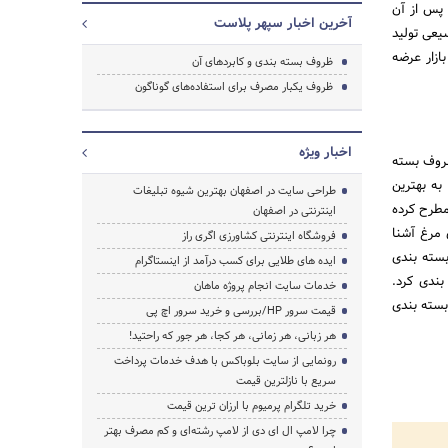
 پس از آن
آخرین اخبار سپهر پلاست
یعی تولید
جستجو
ازار عرضه
ظروف بسته بندی و کابردهای آن
ظروف یکبار مصرف برای استفاده‌های گوناگون
اخبار ویژه
ظروف بسته
به بهترین
طراحی سایت در اصفهان بهترین شیوه تبلیغات
مطرح کرده
اینترنتی در اصفهان
 مرغ آشنا
فروشگاه اینترنتی کشاورزی اگری راز
بسته بندی
ایده های طلایی برای کسب درآمد از اینستاگرام
ندی کرد.
خدمات سایت انجام پروژه ماهان
بسته بندی
قیمت سرور HP/بررسی و خرید سرور اچ پی
هر زبانی، هر زمانی، هر کجا، هر جور که راحتید!
رونمایی از سایت بلوباکس با هدف خدمات پرداخت
سریع با نازلترین قیمت
خرید تلگرام پرمیوم با ارزان ترین قیمت
چرا لامپ ال ای دی از لامپ رشته‌ای و کم مصرف بهتر