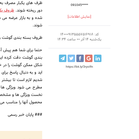
ظرف های یکبار مصرف به ظ
091045*****
دور ریخته شوند.
ظروف یک 
[نمایش اطلاعات]
شده و به بازار عرضه می شو
شوند.
کد: 140009135557516918
ظروف بسته بندی گوشت و 
یک‌شنبه 14 آذر 00 ساعت 14:34
حتما برای شما هم پیش آمد
بندی گوشت دقت کرده اید؟ 
شکل ممکن گوشت را در خود
https://bit.ly/3ryoIfn
اید و به دنبال پاسخ برای
شدیم لازم است تا بیشتر 
مطرح می شود ویژگی ها و
نخست ویژگی ها و مشخصه ه
محصول آنها را مناسب می 
### پایان خبر رسمی