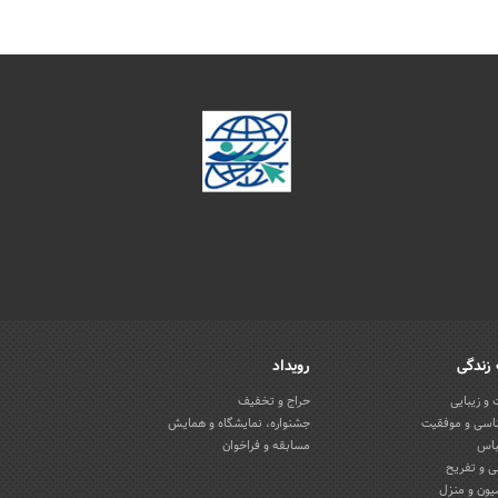
زندگی
رویداد
و زیبایی
حراج و تخفیف
اسی و موفقیت
جشنواره، نمایشگاه و همایش
باس
مسابقه و فراخوان
 و تفریح
یون و منزل