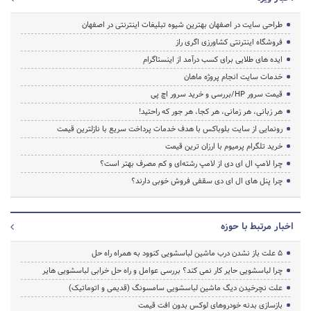
طراحی سایت در اصفهان بهترین شیوه تبلیغات اینترنتی در اصفهان
فروشگاه اینترنتی کشاورزی اگری راز
ایده های طلایی برای کسب درآمد از اینستاگرام
خدمات سایت انجام پروژه ماهان
قیمت سرور HP/بررسی و خرید سرور اچ پی
هر زبانی، هر زمانی، هر کجا، هر جور که راحتید!
رونمایی از سایت بلوباکس با هدف خدمات پرداخت سریع با نازلترین قیمت
خرید تلگرام پرمیوم با ارزان ترین قیمت
چرا لامپ ال ای دی از لامپ رشته‌ای و کم مصرف بهتر است؟
چرا پنل های ال ای دی سقفی فروش خوبی دارند؟
اخبار مرتبط با حوزه
5 علت باز نشدن درب ماشین لباسشویی کنوود به همراه راه حل
چرا لباسشویی حایر کار نمی کند؟ بررسی عوامل و راه حل خرابی لباسشویی هایر
علت نچرخیدن دیگ ماشین لباسشویی سامسونگ (قدیمی و اتوماتیک)
بازسازی بدنه خودروهای لوکس بدون افت قیمت