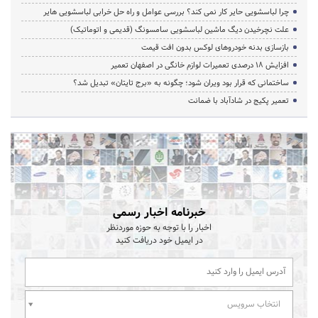
چرا لباسشویی حایر کار نمی کند؟ بررسی عوامل و راه حل خرابی لباسشویی هایر
علت نچرخیدن دیگ ماشین لباسشویی سامسونگ (قدیمی و اتوماتیک)
بازسازی بدنه خودروهای لوکس بدون افت قیمت
افزایش ۱۸ درصدی تعمیرات لوازم خانگی در اصفهان تعمیر
ساختمانی که قرار بود ویران شود؛ چگونه به «برج تایتان» تبدیل شد؟
تعمیر پکیج در شادآباد با ضمانت
خبرنامه اخبار رسمی
اخبار را با توجه به حوزه موردنظر
در ایمیل خود دریافت کنید
انتخاب سرویس