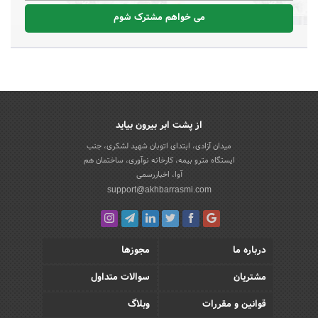
می خواهم مشترک شوم
از پشت ابر بیرون بیاید
میدان آزادی، ابتدای اتوبان شهید لشکری، جنب
ایستگاه مترو بیمه، کارخانه نوآوری، ساختمان هم
آوا، اخباررسمی
support@akhbarrasmi.com
درباره ما
مجوزها
مشتریان
سوالات متداول
قوانین و مقررات
وبلاگ