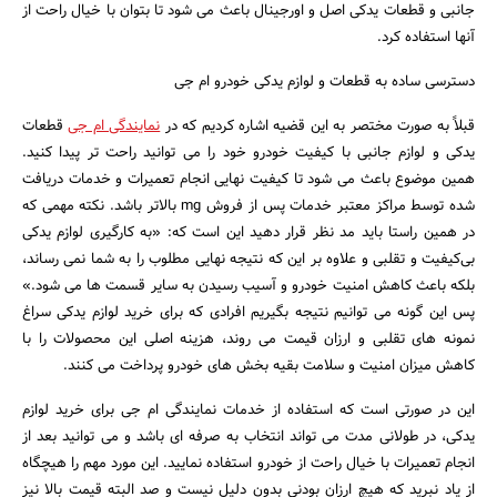
جانبی و قطعات یدکی اصل و اورجینال باعث می‌ شود تا بتوان با خیال راحت از
آنها استفاده کرد.
دسترسی ساده به قطعات و لوازم یدکی خودرو ام جی
قبلاً به صورت مختصر به این قضیه اشاره کردیم که در
نمایندگی ام جی
قطعات
یدکی و لوازم جانبی با کیفیت خودرو خود را می‌ توانید راحت‌ تر پیدا کنید.
همین موضوع باعث می‌ شود تا کیفیت نهایی انجام تعمیرات و خدمات دریافت
شده توسط مراکز معتبر خدمات پس از فروش mg بالاتر باشد. نکته مهمی که
در همین راستا باید مد نظر قرار دهید این است که: «به کارگیری لوازم یدکی
بی‌کیفیت و تقلبی و علاوه بر این که نتیجه نهایی مطلوب را به شما نمی‌ رساند،
بلکه باعث کاهش امنیت خودرو و آسیب رسیدن به سایر قسمت ها می‌ شود.»
پس این گونه می‌ توانیم نتیجه بگیریم افرادی که برای خرید لوازم یدکی سراغ
نمونه‌ های تقلبی و ارزان قیمت می‌ روند، هزینه اصلی این محصولات را با
کاهش میزان امنیت و سلامت بقیه بخش‌ های خودرو پرداخت می‌ کنند.
این در صورتی است که استفاده از خدمات نمایندگی ام جی برای خرید لوازم
یدکی، در طولانی مدت می‌ تواند انتخاب به صرفه‌ ای باشد و می‌ توانید بعد از
انجام تعمیرات با خیال راحت از خودرو استفاده نمایید. این مورد مهم را هیچگاه
از یاد نبرید که هیچ ارزان بودنی بدون دلیل نیست و صد البته قیمت بالا نیز