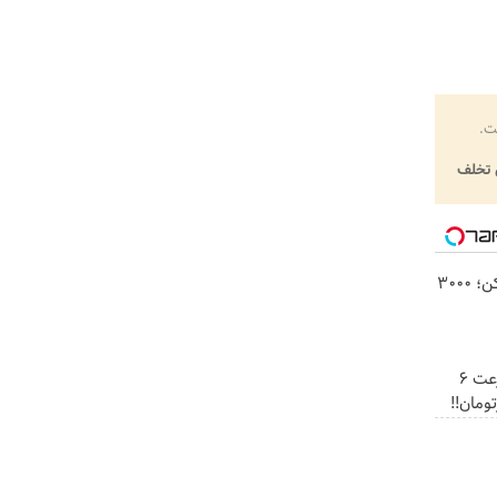
ت.
تخلف
هرچقدر می‌خوای دانلود کن؛ 3000
☄️3000گیگ اینترنت پرسرعت 6