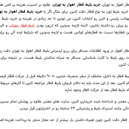
ار اهواز به تهران
خرید بلیط قطار اهواز به تهران
، علاوه بر امنیت، هزینه ی کمی هم
خرید بلیط تون به نوع قطار دقت کنین. برای مثال اگر با
خرید بلیط قطار اهواز به ته
لوکس مهتاب، پارسی و البرز رو انتخاب کنین، می تونین تا حد زیادی در هزینه ی خرید بلیط
رو پیش رو داشته باشین. البته لازمه بدونین که ارزون بودن
بلیط قطار مهتاب
و البر
ین قطارها نسبت به قطارهای لوکس هست و لازمه بدونین که شرایط ایده آلی رو برا
ر اهواز در ورود اطلاعات مسافر برای رزرو اینترنتی بلیط قطار اهواز به تهران دقت زی
ت روی بلیط با کارت شناسایی مسافر به منزله نداشتن بلیط هست. در نتیجه برای 
 کنین.
در صورتیکه بعد از خرید بلیط قطار به دلایل مختلف از سفر منصرف شدین، تا 90 دقیقه قبل
م کنین. بعد از این مدت باید به دفاتر فروش بلیط قطار مراجعه کنین تا کارهای مربوط 
اد بلیط قطار بعد از حرکت قطار وجود نداره
ی معتبر و شناخته شده خریداری کنین. سایت های معتبر علاوه بر پوشش تمام مسیره
داد بلیط و پشتیبانی 24 ساعته رو در اختیارتون قرار میدن.
ر قطار دقت کنین چون همراه داشتن بار بیشتر از حد مجاز منجر به پرداخت هزینه اض