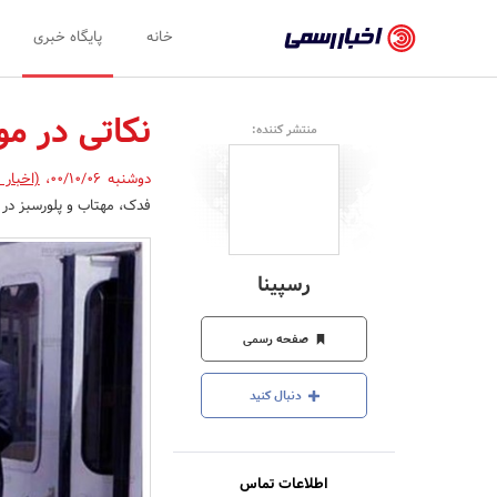
اخبار
خانه
پایگاه خبری
رسمی
-
نکاتی در مو
منتشر کننده:
اخبار
دوشنبه 00/10/06
،
(اخبار 
تایید
فدک، مهتاب و پلورسبز در
شده
شرکت‌ها،
رسپینا
سازمان‌ها
و
صفحه رسمی
روابط
دنبال کنید
عمومی‌ها
اطلاعات تماس