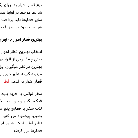
نوع قطار اهواز به تهران ی
شرایط موجود در اونها هس
سایر قطارها باید پرداخت ک
شرایط موجود در اونها قی
بهترین قطار
اهواز
به تهران
انتخاب بهترین قطار اهواز
یعنی چه؟ برخی از افراد ب
بهترین در نظر میگیرن. بر
میتونه گزینه های خوبی ب
قطار اهواز به فدک،
قطار 
سفر لوکس با خرید بلیط ق
فدک، نگین و پلور سبز بخر
لذت سفر با قطاری پنج ست
بشین. پیشنهاد می کنیم ح
نظیر قطار فدک بشین. لازم
قطارها قرار گرفته