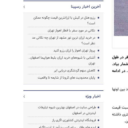
آخرین اخبار رسپینا
رزرو هتل در کیش با ارزانترین قیمت چگونه ممکن
است؟
نکاتی در مورد سفر با قطار اهواز تهران
در خرید ارزان ترین تور مشهد از تهران چه نکاتی مد
نظر است؟
پرواز تهران اهواز را ارزان رزرو کنید
فر در طول
آشنایی با شیوه‌های خرید ارزان بلیط هواپیما اصفهان ـ
تهران
مار بیاد.
جستجو
 در ادامه
کاهش سهم گردشگری دریایی ایر
پایان محدودیت های کرونا از شایعه تا واقعیت
بین اونها
اخبار ویژه
نسبت قیمت
طراحی سایت در اصفهان بهترین شیوه تبلیغات
اینترنتی در اصفهان
تری داشته
فروشگاه اینترنتی کشاورزی اگری راز
ن.
ایده های طلایی برای کسب درآمد از اینستاگرام