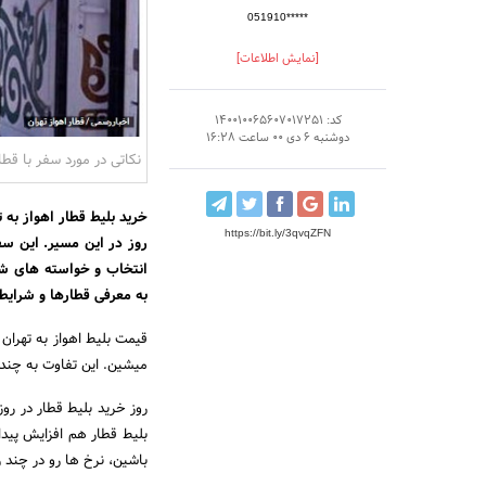
051910*****
[نمایش اطلاعات]
کد: 140010065607017251
دوشنبه 6 دی 00 ساعت 16:28
نکاتی در مورد سفر با قطار
خرید بلیط قطار اهواز به
https://bit.ly/3qvqZFN
روز در این مسیر. این سف
انتخاب و خواسته های شما
به معرفی قطارها و شرایط
قیمت بلیط اهواز به تهران 
میشین. این تفاوت به چند فا
روز خرید بلیط قطار در ر
بلیط قطار هم افزایش پیدا
باشین، نرخ ها رو در چند رو