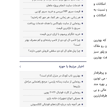
 امکانات و
خدمات سایت انجام پروژه ماهان
و نسبت به
قیمت سرور HP/بررسی و خرید سرور اچ پی
امکانات و
هر زبانی، هر زمانی، هر کجا، هر جور که راحتید!
رونمایی از سایت بلوباکس با هدف خدمات پرداخت
سریع با نازلترین قیمت
خرید تلگرام پرمیوم با ارزان ترین قیمت
که بهترین
چرا لامپ ال ای دی از لامپ رشته‌ای و کم مصرف بهتر
است؟
ن رو ملاک
چرا پنل های ال ای دی سقفی فروش خوبی دارند؟
 پلور سبز
فت بهترین
اخبار مرتبط با حوزه
 پرطرفدار
بهترین تاب کودک در منزل کدام است؟
می تونین
رونمایی از سایت رسانه پارسی؛ مرجع راهنمایی مراحل
 بهره مند
بازی‌ها
عالی و بی
رونمایی از کارت فوتبال ۲۰۲۶ پوپی
رفدارترین
معرفی انواع تجهیزات خانه بازی
هر آنچه باید درباره کارت‌های فوتبالی کلکسیونی