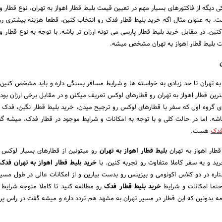
کی دیگه از فاکتورهای بسیار مهم در تعیین قیمت بلیط قطار اهواز به تهران، نوع قطار و
ت. به عنوان مثال اگه خرید بلیط قطار فدک رو انتخاب کنین، قطعا هزینه بیشتری ر
نین. در مقابل خرید بلیط قطار پارسی می تونه ارزان تر باشه. با توجه به نوع قطار و 
مت بلیط قطار اهواز به تهران مشخص میشه.
 به تهران تا حد زیادی به خواسته ها و شرایط مسافر بستگی داره و باید مشخص کنین 
هترین قطار اهواز به تهران رو قطارهای لوکس تعریف میکنن و در مقابل برخی ارزان بود
ای گروه اول که سفر با قطارهای لوکس رو ترجیح میدن، خرید بلیط قطار نگین، فدک و
اشه. اما در حالت کلی و با توجه به امکانات و شرایط موجود در قطار فدک، میشه گ
فدک
هست.
طار اهواز به تهران
بلیط قطار اهواز به تهران
رو میتونین از قطارهای بسیار لوکس و
ید و یه سفر کاملا متفاوت رو تجربه کنین. با
خرید بلیط قطار اهواز به تهران فدک
اره در دو کلاس اکونومی و بیزینس رو بدست بیارین و از امکانات عالی در طول مسیر
تما امکانات و شرایط
خرید بلیط قطار فدک
رو مطالعه کنید تا کاملا متوجه شرایط 
ه بدونین که این قطار در مسیر تهران به مشهد هم تردد داره و میشه گفت در راس پرط