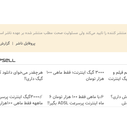
منتشر کننده را تایید می‌کند ولی مسئولیت صحت مطلب منتشر شده بر عهده ناشر اس
پروفایل ناشر
گزارش 
فیلم و
3000 گیگ اینترنت؛ فقط ماهی 100
ل ببین !! با 3000گیگ اینترنت
هزار تومان
گیگ داری!!
وش داری؟
🎉با ماهی فقط 100 هزار تومان 6
ماه اینترنت پرسرعت ADSL بگیر!!
ماههه فقط ماهی 100هزارتومان!!