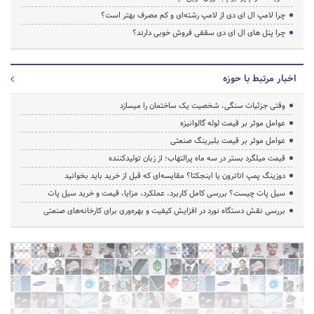
چرا لامپ ال ای دی از لامپ رشته‌ای و کم مصرف بهتر است؟
چرا پنل های ال ای دی سقفی فروش خوبی دارند؟
اخبار مرتبط با حوزه
وقتی جزئیات سنگی، شخصیت یک ساختمان را میسازد
عوامل موثر بر قیمت لوله گالوانیزه
عوامل موثر بر قیمت بلبرینگ صنعتی
قیمت میلگرد بستر در سه ماه پرالتهاب؛ از زبان تولیدکننده
دوزینگ پمپ اتاترون یا اینجکتا؟ مقایسه‌ای که قبل از خرید باید بخوانید
سیل پات چیست؟ بررسی کامل کاربرد، عملکرد، مزایا، قیمت و خرید سیل پات
بررسی نقش دستگاه نورد در افزایش کیفیت و بهره‌وری برای کارخانه‌های صنعتی