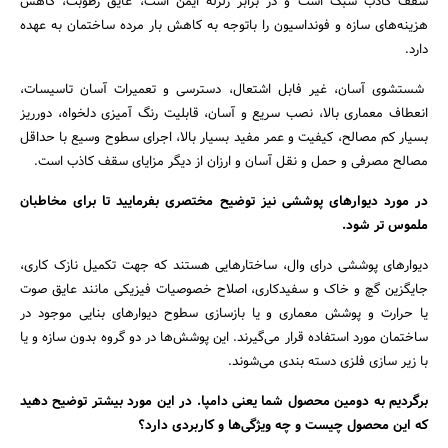
سقف کاذب سبک است و در برابر زلزله ایمن است، عایق رطوبت، کاهش
هزینه‌های سازه و فونداسیون را باتوجه به کاهش بار مرده ساختمان به عهده
دارد.
شستشوی آسان، غیر فابل اشتعال، دسترسی و تعمیرات آسان تاسیسات،
انعطاف معماری بالا، نصب سریع و آسان، قابلیت رنگ آمیزی دلخواه، دورریز
بسیار کم مصالح، کیفیت و عمر مفید بسیار بالا، اجرای سطوح وسیع با حداقل
مصالح مصرفی و حمل و نقل آسان و ارزان از دیگر مزایای سقف کاذب است.
در مورد دیوار‌های پوششی نیز توضیح مختصری بفرمایید تا برای مخاطبان
ملموس تر شود.
دیوار‌های پوششی درای وال، ساختارهایی هستند که جهت تکمیل نازک کاری،
جایگزین گچ و خاک و سفیدکاری، اصلاح خصوصیات فیزیکی مانند عایق صوت
یا حرارت و پوشش معماری و یا بازسازی سطوح دیوار‌های بنایی موجود در
ساختمان مورد استفاده قرار می‌گیرند. این پوشش‌ها در دو گروه بدون سازه و یا
با زیر سازی فلزی دسته بندی می‌شوند.
برگردیم به دومین محصول شما ‌یعنی دامپا. در این مورد بیشتر توضیح دهید
که این محصول چیست و چه ویژگی‌ها و کاربردی دارد؟