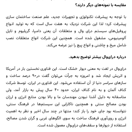
مقایسه با نمونه‌های دیگر دارند؟‌
با توجه به پیشرفت تکنولوژی و تجهیزات جدید، علم صنعت ساختمان سازی
پیشرفت کرد؛ لذا این شرکت نزدیک به هفت سال است که به تولید انـواع
جستجو
پروفیل‌های سیستـم درای وال و متعلقات آن یعنی دامـپا، گریلیوم و تایل
آلومینیومی‌، مشغول شده است. همچنین این شرکت انواع متعلقات نصب
شامل میخ و چاشنی و انواع پیچ را نیز عرضه می‌کند.
درباره درای‌وال بیشتر توضیح بدهید.
درای‌وال در لغت به معنی دیوار خشک است. این فناوری نخستین بار در آمریکا
و اتریش ایجاد شد و امروزه به جرأت می‌توان گفت در۹۰ درصد ساخت و
سازهای سراسر دنیا از آن استفاده می‌شود. این فناوری در ایران، توسط شرکت
کناف آلمان و به نام کناف ایران، حدود ۴۰ سال پیش به بازار آمد، ولی
متاسفانه به دلیل آشنا نبودن مهندسان ما و بالا بودن منابع انرژی و ارزان
بودن مصالح سنتی و همچنین ناکارایی این سیستم‌ها در فرهنگ سنتی،
نتوانسته بود جای خود را باز کند؛ منتها در چند سال اخیر و نظر به اهمیت
انرژی و روی‌آوری فرهنگ ساخت به سوی الگوهای غربی و گران شدن مصالح،
استفاده از دیوارها و سقف‌های درای‌وال معمول شده است.