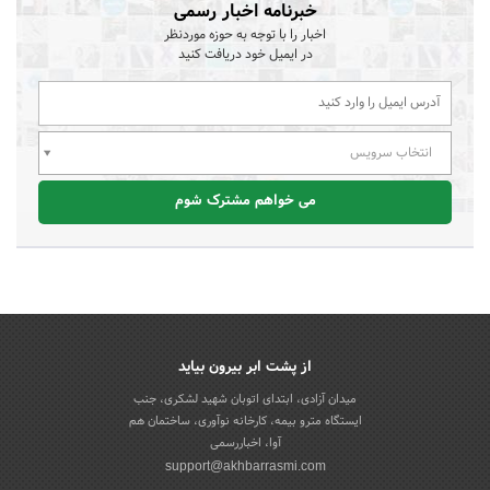
خبرنامه اخبار رسمی
اخبار را با توجه به حوزه موردنظر
در ایمیل خود دریافت کنید
انتخاب سرویس
می خواهم مشترک شوم
از پشت ابر بیرون بیاید
میدان آزادی، ابتدای اتوبان شهید لشکری، جنب
ایستگاه مترو بیمه، کارخانه نوآوری، ساختمان هم
آوا، اخباررسمی
support@akhbarrasmi.com