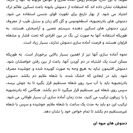
شوند. با این حال، هرکدام روش آماده سازی و خواص مربوط به خود را دارند.
تحقیقات نشان داده اند که استفاده از دمنوش بابونه باعث تسکین علائم ترک
اعتیاد می شود. از بهار نارنج برای تقویت قوای جنسی استفاده می شود.
دمنوش های بادرنجبویه، اسطخودوس و گل گاو زبان و سنبل طیب از معروف
ترین دمنوش های تسکین دهنده سیستم عصبی و آرامبخش هستند، به
طوریکه استفاده آنها به صورت تی بگ در بین افرادی که تحت فشار و مشغله
فراوان هستند و فرصت آماده سازی دمنوش ندارند، بسیار زیاد است.
نحوه آماده سازی آنها نیز از اهمین بسیار بالایی برخوردار است. به طوریکه
ممکن است یک اشتباه در دم آوردن آنها، باعث از بین رفتن خواصشان شود.
دمنوش افتیمون نباید به هیچ وجه به صورت کوبیده شده و جوشیده مصرف
شود. باید در ابعادی که خشک شده، با شعله ملایم دم بکشد. دمنوش
بادرنجبویه باید با آب سرد روی شعله مستقیم قرار بگیرد تا به جوش برسد،
سپس روی شعله غیر مستقیم قرار میگیرد تا دم بکشد. هنگامی که بادرنجبویه
را با زیرفون ترکیب می کنید، مدت زمان آماده سازی آن بسیار طولانی می شود.
ترکیب این دو باید به مدت یک ساعت با شعله ملایم جوشیده و سپس با شعله
غیرمستقیم دم بکشد تا تمام خواص خود را نشان دهد.
دمنوش های میوه ای