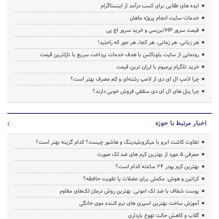
ایده های طلایی برای کسب درآمد از اینستاگرام
خدمات سایت انجام پروژه ماهان
قیمت سرور HP/بررسی و خرید سرور اچ پی
هر زبانی، هر زمانی، هر کجا، هر جور که راحتید!
رونمایی از سایت بلوباکس با هدف خدمات پرداخت سریع با نازلترین قیمت
خرید تلگرام پرمیوم با ارزان ترین قیمت
چرا لامپ ال ای دی از لامپ رشته‌ای و کم مصرف بهتر است؟
چرا پنل های ال ای دی سقفی فروش خوبی دارند؟
اخبار مرتبط با حوزه
تفاوت کاشت ابرو با میکروبلیدینگ و هاشور چیست؟ کدام گزینه بهتر است؟
معرفی 5 مورد از بهترین کرم های ضد لک صورت
بهترین کرم پودر 24 ساعته کدام است؟
کراتین و هوش: مکملی برای عضلات یا تقویت حافظه؟
پوست شفاف با ضد لک امونی: بهترین روش درمان لک‌های مقاوم
آموزش ساخت بهترین اسپری های نرم‌ کننده موی خانگی
گلاب و کاهش حالت تهوع بارداری