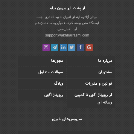
از پشت ابر بیرون بیاید
میدان آزادی، ابتدای اتوبان شهید لشکری، جنب
ایستگاه مترو بیمه، کارخانه نوآوری، ساختمان هم
آوا، اخباررسمی
support@akhbarrasmi.com
درباره ما
مجوزها
مشتریان
سوالات متداول
قوانین و مقررات
وبلاگ
از رپورتاژ آگهی تا کمپین
رپورتاژ آگهی
رسانه ای
سرویس‌های خبری