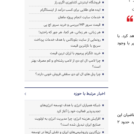
در کانادا ، پس از حدود 2
فروشگاه اینترنتی کشاورزی اگری راز
ایده های طلایی برای کسب درآمد از اینستاگرام
خدمات سایت انجام پروژه ماهان
قیمت سرور HP/بررسی و خرید سرور اچ پی
جستجو
هر زبانی، هر زمانی، هر کجا، هر جور که راحتید!
د کرد. با
رونمایی از سایت بلوباکس با هدف خدمات پرداخت
ر با وجود
سریع با نازلترین قیمت
خرید تلگرام پرمیوم با ارزان ترین قیمت
چرا لامپ ال ای دی از لامپ رشته‌ای و کم مصرف بهتر
است؟
چرا پنل های ال ای دی سقفی فروش خوبی دارند؟
اخبار مرتبط با حوزه
شبکه همیاران انرژی با هدف توسعه انرژی‌های
تجدیدپذیر فعالیت خود را آغاز کرد
اضیان این
افزایش هزینه انرژی: چرا مدیریت انرژی به اولویت
روش، بیشتر از هرچیزی بر توانایی مالی آن‌ها تمرکز دارد. میزان دارایی خالص شما برای این روش مهاجرتی باید حدود 2
صنایع ایران تبدیل شده است؟
بزرگترین پتروشیمی‌های ایران و نقش آن‌ها در توسعه