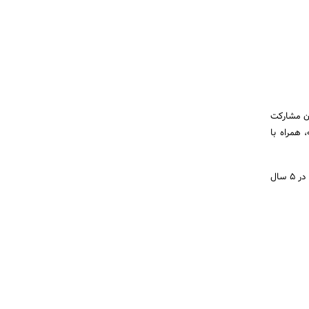
ریت امور آن مشارکت
شد یک مجموعه، همراه با
5. داشتن تجربه تحصیل در مراکز آموزشی عالی(کالج و دانشگاه) الزامی است؛ در غیر این صورت لازم است حتما در 5 سال