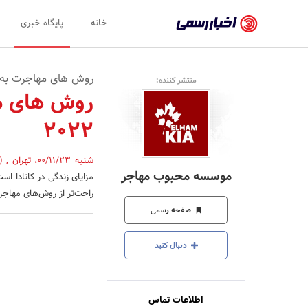
اخبار
خانه
پایگاه خبری
رسمی
-
روش های مهاجرت به کان
منتشر کننده:
اخبار
روش های مه
تایید
2022
شده
شرکت‌ها،
شنبه 00/11/23
،
تهران
,
(
موسسه محبوب مهاجر
مزایای زندگی در کانادا ا
سازمان‌ها
راحت‌تر از روش‌های مهاج
و
صفحه رسمی
روابط
دنبال کنید
عمومی‌ها
اطلاعات تماس