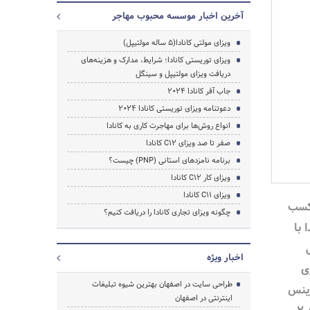
آخرین اخبار موسسه محبوب مهاجر
ویزای مولتی کانادا(5 ساله مولتیپل)
ویزای توریستی کانادا؛ شرایط، مدارک و هزینه‌های
دریافت ویزای مولتیپل و سینگل
جاب آفر کانادا 2024
دعوتنامه ویزای توریستی کانادا 2024
انواع روش‌ها برای مهاجرت کاری به کانادا
صفر تا صد ویزای C12 کانادا
برنامه نامزدهای استانی (PNP) چیست؟
ویزای کار C12 کانادا
ویزای C11 کانادا
 کسب
چگونه ویزای تجاری کانادا را دریافت کنیم؟
 با
اخبار ویژه
ی
طراحی سایت در اصفهان بهترین شیوه تبلیغات
زینس
اینترنتی در اصفهان