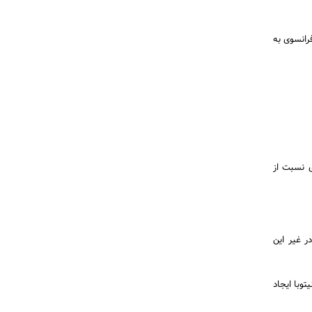
مهارت زبان انگلیسی یا فرانسوی به
 سال است امتیاز بیشتری نسبت از
ع شده باشد؛ نیاز به سرمایه‌گذاری 250،000$ است. در غیر این
توبا ایجاد