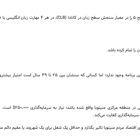
. متقاضی باید حداقل سطح 5 را در معیار سنجش سطح زبان در کانادا (CLB)، در هر 4 
 را تمام کرده باشد.
هیچ محدودیت سنی در این برنامه وجود ندارد؛ اما کسانی که سنشان بین 25 تا 49
1. اگر کسب و کار متقاضی در منطقه مرکزی منیتوبا واق
روی اقتصاد مردم منیتوبا تاثیر بگذارد و حداقل یک شغل برای یک شهروند یا مقیم دائم منی