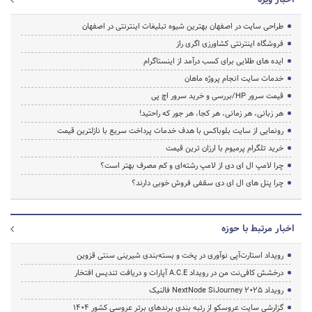
طراحی سایت در اصفهان بهترین شیوه تبلیغات اینترنتی در اصفهان
فروشگاه اینترنتی کشاورزی اگری راز
ایده های طلایی برای کسب درآمد از اینستاگرام
خدمات سایت انجام پروژه ماهان
قیمت سرور HP/بررسی و خرید سرور اچ پی
هر زبانی، هر زمانی، هر کجا، هر جور که راحتید!
رونمایی از سایت بلوباکس با هدف خدمات پرداخت سریع با نازلترین قیمت
خرید تلگرام پرمیوم با ارزان ترین قیمت
چرا لامپ ال ای دی از لامپ رشته‌ای و کم مصرف بهتر است؟
چرا پنل های ال ای دی سقفی فروش خوبی دارند؟
اخبار مرتبط با حوزه
رویداد استارت‌آپی نوآوری در پخت و بسته‌بندی شیرینی سنتی قزوین
درخشش کافی‌نت من در رویداد A.C.E آپارات و دریافت تندیس افتخار
رویداد NextNode SiJourney 2025 فالنیک
گزارشی سایت عروسکو از رتبه بندی برندهای برتر عروسی کشور 1404