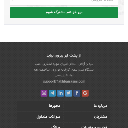
می خواهم مشترک شوم
از پشت ابر بیرون بیاید
میدان آزادی، ابتدای اتوبان شهید لشکری، جنب
ایستگاه مترو بیمه، کارخانه نوآوری، ساختمان هم
آوا، اخباررسمی
support@akhbarrasmi.com
درباره ما
مجوزها
مشتریان
سوالات متداول
قوانین و مقررات
وبلاگ