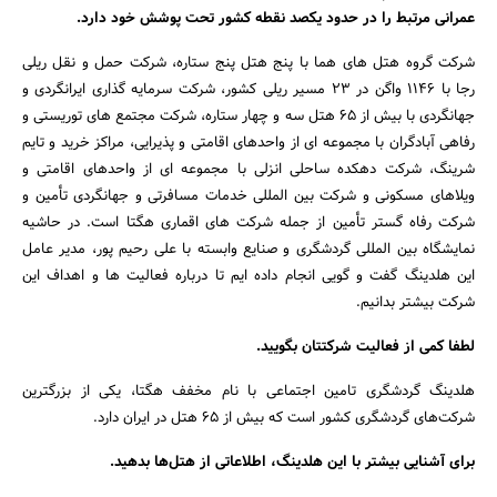
عمرانی مرتبط را در حدود یکصد نقطه کشور تحت پوشش خود دارد
.
شرکت گروه هتل های هما با پنج هتل پنج ستاره، شرکت حمل و نقل ریلی
رجا با 1146 واگن در 23 مسیر ریلی کشور، شرکت سرمایه گذاری ایرانگردی و
جهانگردی با بیش از 65 هتل سه و چهار ستاره، شرکت مجتمع های توریستی و
رفاهی آبادگران با مجموعه ای از واحدهای اقامتی و پذیرایی، مراکز خرید و تایم
شرینگ، شرکت دهکده ساحلی انزلی با مجموعه ای از واحدهای اقامتی و
ویلاهای مسکونی و شرکت بین المللی خدمات مسافرتی و جهانگردی تأمین و
شرکت رفاه گستر تأمین از جمله شرکت های اقماری هگتا است. در حاشیه
نمایشگاه بین المللی گردشگری و صنایع وابسته با علی رحیم پور، مدیر عامل
این هلدینگ گفت و گویی انجام داده ایم تا درباره فعالیت ها و اهداف این
شرکت بیشتر بدانیم.
لطفا کمی از فعالیت شرکتتان بگویید
.
هلدینگ گردشگری تامین اجتماعی با نام مخفف هگتا، یکی از بزرگ­ترین
شرکت‌های گردشگری کشور است که بیش از 65 هتل در ایران دارد.
جستجو
برای آشنایی بیشتر با این هلدینگ، اطلاعاتی از هتل‌ها بدهید
.