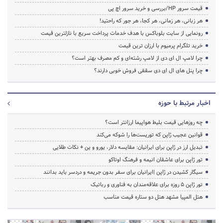
قیمت سرور HP/بررسی و خرید سرور اچ پی
هر زبانی، هر زمانی، هر کجا، هر جور که راحتید!
رونمایی از سایت بلوباکس با هدف خدمات پرداخت سریع با نازلترین قیمت
خرید تلگرام پرمیوم با ارزان ترین قیمت
چرا لامپ ال ای دی از لامپ رشته‌ای و کم مصرف بهتر است؟
چرا پنل های ال ای دی سقفی فروش خوبی دارند؟
اخبار مرتبط با حوزه
چه روزهایی قیمت بلیط هواپیما ارزانتر است؟
قوانین عجیب ژاپن که توریست‌ها را شوکه می‌کند
تبدیل ارز در ژاپن برای ایرانیان: مقایسه دلار، یورو و ین + نکات طلایی
تور ژاپن برای عاشقان انیمه و فرهنگ اوتاکو
سیگار کشیدن در ژاپن |ایرانیان برای سفر بدون جریمه و دردسر باید بدانند
تور ژاپن ۵ روزه برای علاقه‌مندان به فناوری و رباتیک
هتل المپیا مشهد هتل دو ستاره قیمت مناسب