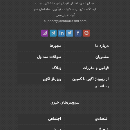
میدان آزادی، ابتدای اتوبان شهید لشکری، جنب
ایستگاه مترو بیمه، کارخانه نوآوری، ساختمان هم
آوا، اخباررسمی
support@akhbarrasmi.com
درباره ما
مجوزها
مشتریان
سوالات متداول
قوانین و مقررات
وبلاگ
از رپورتاژ آگهی تا کمپین
رپورتاژ آگهی
رسانه ای
سرویس‌های خبری
اقتصادی
اجتماعی