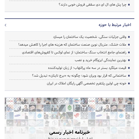
چرا پنل های ال ای دی سقفی فروش خوبی دارند؟
اخبار مرتبط با حوزه
وقتی جزئیات سنگی، شخصیت یک ساختمان را میسازد
ملات خشک، متریال نوین صنعت ساختمان که هزینه‌ های اجرا را کاهش میدهد!
راهنمای جامع انتخاب سنگ ساختمان؛ از نمای لوکس تا کفپوش‌های اقتصادی
بهترین نمایندگی ایزوگام خرید و نصب
قیمت میلگرد بستر در سه ماه پرالتهاب؛ از زبان تولیدکننده
ساختمانی که قرار بود ویران شود؛ چگونه به «برج تایتان» تبدیل شد؟
خونه چی اولین پلتفرم تخصصی آگهی رایگان املاک در ایران
خبرنامه اخبار رسمی