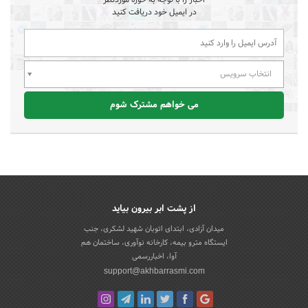
اخبار را با توجه به حوزه موردنظر
در ایمیل خود دریافت کنید
انتخاب سرویس
می خواهم مشترک شوم
از پشت ابر بیرون بیاید
میدان آزادی، ابتدای اتوبان شهید لشکری، جنب
ایستگاه مترو بیمه، کارخانه نوآوری، ساختمان هم
آوا، اخباررسمی
support@akhbarrasmi.com