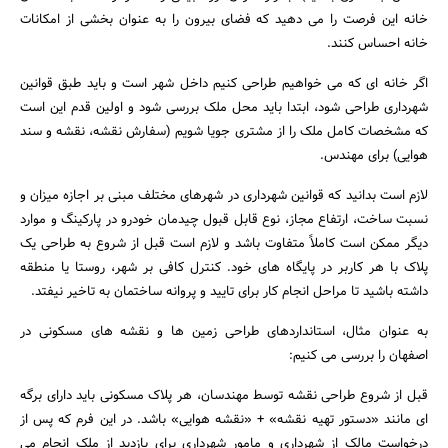
خانه این فرصت را می دهید که فضای بیرون را به عنوان بخشی از امکانات
خانه احساس کنند.
اگر خانه ای که می خواهیم طراحی کنیم داخل شهر است و باید طبق قوانین
شهرداری طراحی شود، ابتدا باید محل ملک بررسی شود و اولین قدم این است
که مشخصات کامل ملک را از مشتری جویا شویم (سفارش نقشه، نقشه و سند
هوایی) برای مهندس.
لازم است بدانید که قوانین شهرداری در شهرهای مختلف مبنی بر اجازه میزان و
نسبت ساخت، ارتفاع مجاز، نوع قابل قبول چیدمان خودرو در پارکینگ و موارد
دیگر ممکن است کاملاً متفاوت باشد و لازم است قبل از شروع به طراحی یک
پلاک با هر کاربر در پایگاه های خود. کنترل کافی بر شهر، روستا یا منطقه
داشته باشید تا مراحل انجام کار برای تایید و پروانه ساختمان به تاخیر نیفتد.
به عنوان مثال، استانداردهای طراحی زمین ها و نقشه های مسکونی در
اصفهان را بررسی می کنیم:
جستجو
قبل از شروع طراحی نقشه توسط مهندسان، هر پلاک مسکونی باید دارای برگه
ای مانند «دستور تهیه نقشه» + «نقشه هوایی» باشد. در این فرم که پس از
درخواست مالک از شهرداری و مامور شهرداری برای بازدید از ملک انجام می