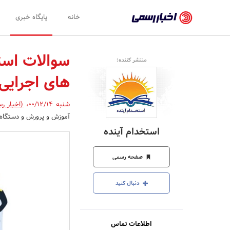
اخبار
خانه
پایگاه خبری
رسمی
-
سوالات است
منتشر کننده:
اخبار
های اجرایی
تایید
شده
شنبه 00/12/14
،
(اخبار ر
آموزش و پرورش و دستگاه ه
شرکت‌ها،
استخدام آینده
سازمان‌ها
و
صفحه رسمی
روابط
دنبال کنید
عمومی‌ها
اطلاعات تماس