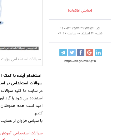
[نمایش اطلاعات]
کد: 140012125743217654
شنبه 14 اسفند 00 ساعت 09:46
سوالات استخدامی وزارت آ
https://bit.ly/3MrEQYb
استخدام آینده با کمک اس
سوالات استخدامی بر اس
در سایت ما کلیه سوالات 
استفاده می شود را گرد آور
امید است همه هموطنان ع
کنیم.
با سپاس فراوان از همایت 
سوالات استخدامی آموزش 