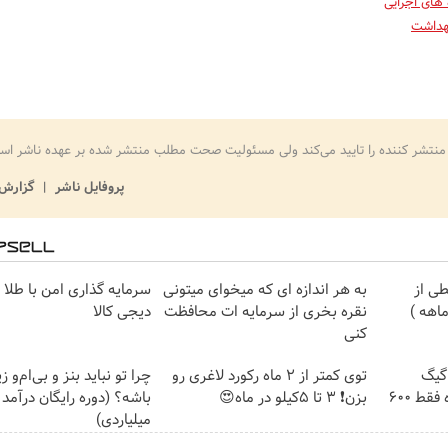
های اجرایی
هداشت
منتشر کننده را تایید می‌کند ولی مسئولیت صحت مطلب منتشر شده بر عهده ناشر اس
پروفایل ناشر
گزارش 
ی از
به هر اندازه ای که میخوای میتونی
سرمایه گذاری امن با طلا و
نقره بخری از سرمایه ات محافظت
دیجی کالا
کنی
⏳فرصت محدود!! 3000گیگ
توی کمتر از 2 ماه رکورد لاغری رو
چرا تو نباید بنز و بی‌ام‌و ز
اینترنت خانگی 180 روزه فقط 600
بزن❗ 3 تا 5کیلو در ماه😍
باشه؟ (دوره رایگان درآمد
میلیاردی)