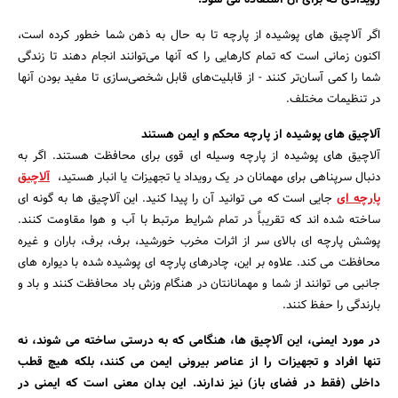
رویدادی که برای آن استفاده می شود.
بانک، بیمه و سرمایه
اگر آلاچیق های پوشیده از پارچه تا به حال به ذهن شما خطور کرده است،
اکنون زمانی است که تمام کارهایی را که آنها می‌توانند انجام دهند تا زندگی
مسکن و ساختمان
شما را کمی آسان‌تر کنند - از قابلیت‌های قابل شخصی‌سازی تا مفید بودن آنها
در تنظیمات مختلف.
آلاچیق های پوشیده از پارچه محکم و ایمن هستند
آلاچیق های پوشیده از پارچه وسیله ای قوی برای محافظت هستند. اگر به
دنبال سرپناهی برای مهمانان در یک رویداد یا تجهیزات یا انبار هستید،
آلاچیق
پارچه ای
جایی است که می توانید آن را پیدا کنید. این آلاچیق ها به گونه ای
ساخته شده اند که تقریباً در تمام شرایط مرتبط با آب و هوا مقاومت کنند.
پوشش پارچه ای بالای سر از اثرات مخرب خورشید، برف، برف، باران و غیره
محافظت می کند. علاوه بر این، چادرهای پارچه ای پوشیده شده با دیواره های
جانبی می توانند از شما و مهمانانتان در هنگام وزش باد محافظت کنند و باد و
بارندگی را حفظ کنند.
در مورد ایمنی، این آلاچیق ها، هنگامی که به درستی ساخته می شوند، نه
تنها افراد و تجهیزات را از عناصر بیرونی ایمن می کنند، بلکه هیچ قطب
داخلی (فقط در فضای باز) نیز ندارند. این بدان معنی است که ایمنی در