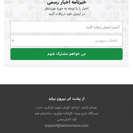
خبرنامه اخبار رسمی
اخبار را با توجه به حوزه موردنظر
در ایمیل خود دریافت کنید
انتخاب سرویس
می خواهم مشترک شوم
از پشت ابر بیرون بیاید
میدان آزادی، ابتدای اتوبان شهید لشکری، جنب
ایستگاه مترو بیمه، کارخانه نوآوری، ساختمان هم
آوا، اخباررسمی
support@akhbarrasmi.com