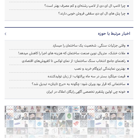
چرا لامپ ال ای دی از لامپ رشته‌ای و کم مصرف بهتر است؟
چرا پنل های ال ای دی سقفی فروش خوبی دارند؟
اخبار مرتبط با حوزه
وقتی جزئیات سنگی، شخصیت یک ساختمان را میسازد
ملات خشک، متریال نوین صنعت ساختمان که هزینه‌ های اجرا را کاهش میدهد!
راهنمای جامع انتخاب سنگ ساختمان؛ از نمای لوکس تا کفپوش‌های اقتصادی
بهترین نمایندگی ایزوگام خرید و نصب
قیمت میلگرد بستر در سه ماه پرالتهاب؛ از زبان تولیدکننده
ساختمانی که قرار بود ویران شود؛ چگونه به «برج تایتان» تبدیل شد؟
خونه چی اولین پلتفرم تخصصی آگهی رایگان املاک در ایران