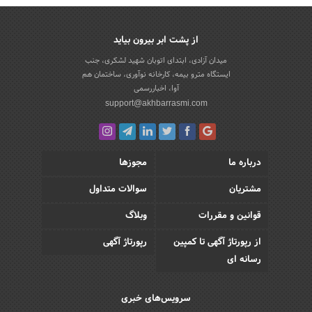
از پشت ابر بیرون بیاید
میدان آزادی، ابتدای اتوبان شهید لشکری، جنب
ایستگاه مترو بیمه، کارخانه نوآوری، ساختمان هم
آوا، اخباررسمی
support@akhbarrasmi.com
درباره ما
مجوزها
مشتریان
سوالات متداول
قوانین و مقررات
وبلاگ
از رپورتاژ آگهی تا کمپین
رپورتاژ آگهی
رسانه ای
سرویس‌های خبری