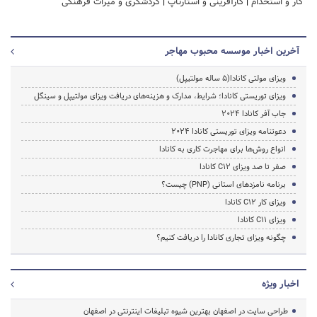
کار و استخدام
|
کارآفرینی و استارتاپ
|
گردشگری و میراث فرهنگی
آخرین اخبار موسسه محبوب مهاجر
ویزای مولتی کانادا(5 ساله مولتیپل)
ویزای توریستی کانادا؛ شرایط، مدارک و هزینه‌های دریافت ویزای مولتیپل و سینگل
جاب آفر کانادا 2024
دعوتنامه ویزای توریستی کانادا 2024
انواع روش‌ها برای مهاجرت کاری به کانادا
صفر تا صد ویزای C12 کانادا
برنامه نامزدهای استانی (PNP) چیست؟
ویزای کار C12 کانادا
ویزای C11 کانادا
چگونه ویزای تجاری کانادا را دریافت کنیم؟
اخبار ویژه
طراحی سایت در اصفهان بهترین شیوه تبلیغات اینترنتی در اصفهان