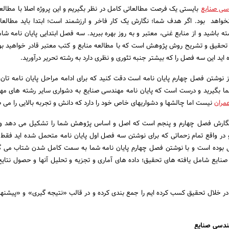
دسی صنایع
بایستی یک فرصت مطالعاتی کامل در نظر بگیریم و این پروژه اصلا با مطالعا
نخواهد بود. اگر هدف شما؛ نگارش یک کار فاخر و ارزشمند است؛ ابتدا باید مطالع
ه باشید و از منابع غنی، معتبر و به روز بهره ببرید. سه فصل ابتدایی پایان نامه شا
 تحقیق و تشریح روش پژوهش است که با مطالعه منابع و کتب معتبر قادر خواهید بود
اید این سه فصل را که بیشتر جنبه تئوری و نظری دارد به رشته تحریر درآورید.
نوشتن فصل چهارم پایان نامه است دقت کنید که برای ادامه مراحل پایان نامه تان، ب
نما بگیرید و درست است که پایان نامه مهندسی صنایع به دشواری سایر رشته های مه
عمران
نیست اما چالشها و دشواریهای خاص خود را دارد که دانش و تجربه بالایی را می ط
؛ نگارش فصل چهارم و پنجم است که اصل و اساس پژوهش شما را تشکیل می دهد و ب
در واقع تمام زحماتی که برای نوشتن سه فصل اول پایان نامه متحمل شده اید فقط
ی بوده است و با نوشتن فصل چهارم پایان نامه شما به سمت کامل شدن شتاب می گ
صنایع شامل یافته های تحقیق؛ داده های آماری و تجزیه و تحلیل آنها و حصول نتایج
ر خلال تحقیق کسب کرده ایم را جمع بندی کرده و در قالب «نتیجه گیری» و «پیشنهاد
هندسی صنایع