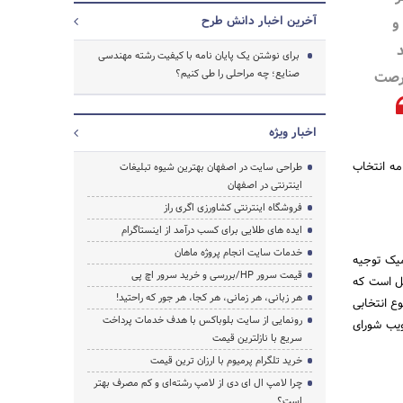
و
آخرین اخبار دانش طرح
برای نوشتن یک پایان نامه با کیفیت رشته مهندسی
فرصت
صنایع؛ چه مراحلی را طی کنیم؟
اخبار ویژه
جستجو
مه انتخاب
طراحی سایت در اصفهان بهترین شیوه تبلیغات
اینترنتی در اصفهان
فروشگاه اینترنتی کشاورزی اگری راز
ایده های طلایی برای کسب درآمد از اینستاگرام
خدمات سایت انجام پروژه ماهان
میک توجیه
قیمت سرور HP/بررسی و خرید سرور اچ پی
ش از 15 سرفصل است که
هر زبانی، هر زمانی، هر کجا، هر جور که راحتید!
ع انتخابی
رونمایی از سایت بلوباکس با هدف خدمات پرداخت
ویب شورای
سریع با نازلترین قیمت
خرید تلگرام پرمیوم با ارزان ترین قیمت
چرا لامپ ال ای دی از لامپ رشته‌ای و کم مصرف بهتر
است؟