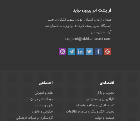
از پشت ابر بیرون بیاید
میدان آزادی، ابتدای اتوبان شهید لشکری، جنب
ایستگاه مترو بیمه، کارخانه نوآوری، ساختمان هم
آوا، اخباررسمی
support@akhbarrasmi.com
اقتصادی
اجتماعی
تجارت و بازار
علم و آموزش
کارآفرینی و استارتاپ
بهداشت و درمان
نفت، انرژی و صنایع وابسته
شهر و جامعه
تجارت الکترونیک و فناوری اطلاعات
حقوقی و قانون
صنعت و تولید
گردشگری و میراث فرهنگی
کسب و کار و خرده فروشی
محیط زیست
صنایع غذایی و کشاورزی
تبلیغات و روابط عمومی
کار و استخدام