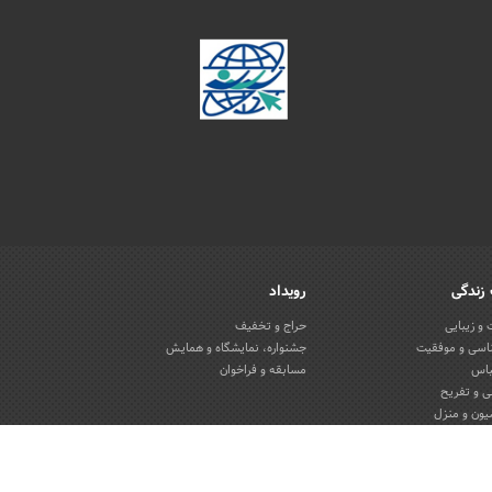
زندگی
رویداد
و زیبایی
حراج و تخفیف
اسی و موفقیت
جشنواره، نمایشگاه و همایش
باس
مسابقه و فراخوان
 و تفریح
یون و منزل