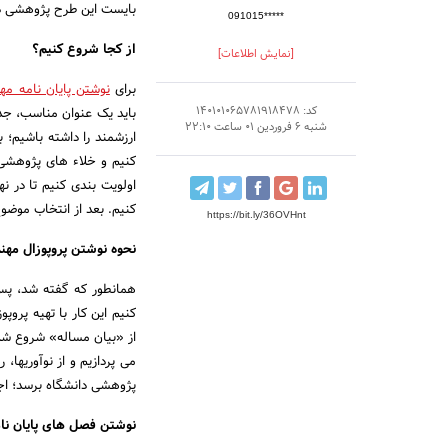
بایست این طرح پژوهشی در 
091015*****
از کجا شروع
[نمایش اطلاعات]
برای
نوشتن پایان نامه مه
کد: 140101065781918478
باید یک عنوان مناسب، جدید
شنبه 6 فروردین 01 ساعت 22:10
ارزشمند را داشته باشیم؛ 
کنیم و خلاء های پژوهشی
اولویت بندی کنیم تا در ن
کنیم. بعد از انتخاب موضوع
https://bit.ly/36OVHnt
نحوه نوشتن پروپوزال مه
همانطور که گفته شد، پس ا
کنیم این کار با تهیه پروپ
از «بیان مساله» شروع شده
می پردازیم و از نوآوریها
پژوهشی دانشگاه برسد؛ اجاز
نوشتن فصل های پایان نا