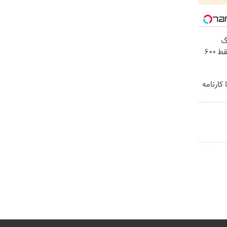
! 3000گیگ
اینترنت خانگی 180 روزه فقط 600
کارنامه