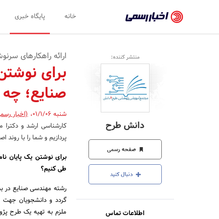
اخبار
خانه
پایگاه خبری
رسمی
-
ارائه راهکارهای سرنو
منتشر کننده:
اخبار
برای نوشتن
تایید
صنایع؛ چه 
شده
شرکت‌ها،
شنبه 01/1/06
،
(اخبار رسم
دانش طرح
کارشناسی ارشد و دکترا م
سازمان‌ها
پردازیم و شما را با روند 
و
صفحه رسمی
برای نوشتن یک پایان نا
روابط
طی کنیم؟
دنبال کنید
عمومی‌ها
رشته مهندسی صنایع در ب
گردد و دانشجویان جهت فا
ملزم به تهیه یک طرح پژ
اطلاعات تماس