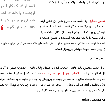
حضور اساتید راهنما ارائه و از آن دفاع کنند.
قصد ارائه یک کار فاخر 
 کنیم؟
ارزشمند را داشته باشید
بایستی برای این کار؛ 
ندسی صنایع
؛ به مانند تمام طرح های پژوهشی ابتدا
 و کاربردی برگزینیم و اگر قصد ارائه یک کار فاخر و
کافی در نظر بگیرید.
بایستی برای انتخاب موضوع به اندازه کافی وقت صرف
 این رشته را با یک مطالعه گسترده و وسیع کشف و
هایت با توجه به علائق، محدودیتها و توان فنی خودمان یک موضوع نهایی برای پایان نا
 پایان نامه؛ نوبت نوشتن پروپوزال است.
ندسی صنایع
ز تایید موضوع باید دلایل انتخاب ایده و عنوان پایان نامه را بصورت علمی و آکاد
وزال امکان پذیر است.
انجام پروپوزال مهندسی صنایع
مستلزم تکمیل بی
 و با «فهرست منابع» خاتمه می یابد. در پروپوزال به ابعاد و جنبه های مختلف موضو
، روش تحقیق، اهداف، کاربردها و ... سخن به میان می آوریم و چنانچه پروپوزال به تص
ه خواهیم یافت تا بر روی فصلهای پایان نامه کار کنیم.
مه مهندسی صنایع