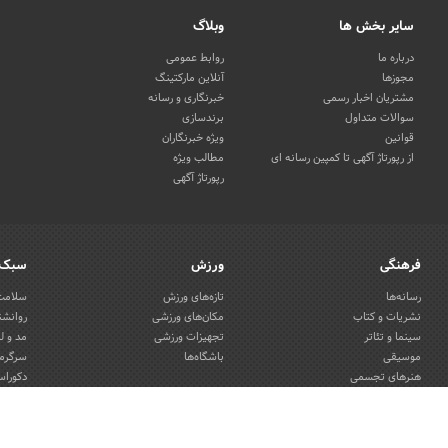
سایر بخش ها
وبلاگ
درباره ما
روابط عمومی
مجوزها
آنلاین مارکتینگ
مشتریان اخبار رسمی
خبرنگاری و رسانه
سوالات متداول
برندسازی
قوانین
ویژه خبرنگاران
از رپورتاژ آگهی تا کمپین رسانه ای
مطالب ویژه
رپورتاژ آگهی
فرهنگی
ورزش
سبک 
رسانه‌ها
تازه‌های ورزش
سلامت 
نشریات و کتاب
مکان‌های ورزشی
روانشن
سینما و تئاتر
تجهیزات ورزشی
مد و ل
موسیقی
باشگاه‌ها
سرگرمی
هنرهای تجسمی
دکوراس
صنایع دستی