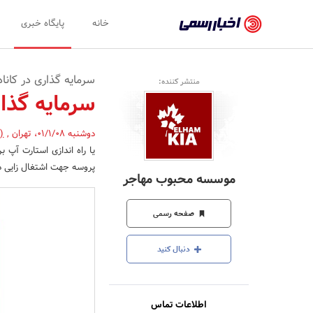
اخبار
خانه
پایگاه خبری
رسمی
-
سرمایه گذاری در کانادا 22
منتشر کننده:
اخبار
سرمایه گذاری 
تایید
دوشنبه 01/1/08
،
تهران
,
(
شده
شرکت‌ها،
پروسه جهت اشتغال زایی در
موسسه محبوب مهاجر
سازمان‌ها
و
صفحه رسمی
روابط
دنبال کنید
عمومی‌ها
اطلاعات تماس