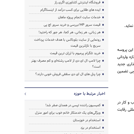
فروشگاه اینترنتی کشاورزی اگری راز
ایده های طلایی برای کسب درآمد از اینستاگرام
خدمات سایت انجام پروژه ماهان
قیمت سرور HP/بررسی و خرید سرور اچ پی
ماید.
هر زبانی، هر زمانی، هر کجا، هر جور که راحتید!
رونمایی از سایت بلوباکس با هدف خدمات پرداخت
سریع با نازلترین قیمت
این پروسه
خرید تلگرام پرمیوم با ارزان ترین قیمت
ه واردانی
چرا لامپ ال ای دی از لامپ رشته‌ای و کم مصرف بهتر
ذاری جدید
است؟
وبی تضمین
چرا پنل های ال ای دی سقفی فروش خوبی دارند؟
اخبار مرتبط با حوزه
 و کار در
کمیسیون راننده تپسی در همدان صفر شد!
للی رقابت
ویژگی‌های یک خدمتکار خانم خوب برای امور منزل
استخدام در خوزستان
استخدام در یزد