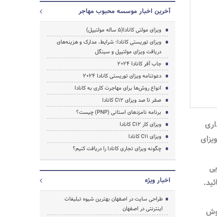
آخرین اخبار موسسه محبوب مهاجر
ویزای مولتی کانادا(5 ساله مولتیپل)
ویزای توریستی کانادا؛ شرایط، مدارک و هزینه‌های
دریافت ویزای مولتیپل و سینگل
جاب آفر کانادا 2024
دعوتنامه ویزای توریستی کانادا 2024
انواع روش‌ها برای مهاجرت کاری به کانادا
صفر تا صد ویزای C12 کانادا
برنامه نامزدهای استانی (PNP) چیست؟
اری
ویزای کار C12 کانادا
ویزای C11 کانادا
یزای
چگونه ویزای تجاری کانادا را دریافت کنیم؟
یی
اخبار ویژه
ید.
جستجو
طراحی سایت در اصفهان بهترین شیوه تبلیغات
اینترنتی در اصفهان
وش