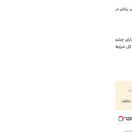
 زیادی در
دارای چشم
 کل شرایط
ت.
تخلف
رین