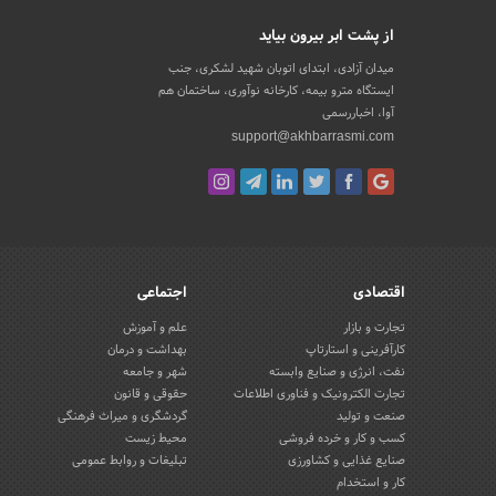
از پشت ابر بیرون بیاید
میدان آزادی، ابتدای اتوبان شهید لشکری، جنب
ایستگاه مترو بیمه، کارخانه نوآوری، ساختمان هم
آوا، اخباررسمی
support@akhbarrasmi.com
اقتصادی
اجتماعی
تجارت و بازار
علم و آموزش
کارآفرینی و استارتاپ
بهداشت و درمان
نفت، انرژی و صنایع وابسته
شهر و جامعه
تجارت الکترونیک و فناوری اطلاعات
حقوقی و قانون
صنعت و تولید
گردشگری و میراث فرهنگی
کسب و کار و خرده فروشی
محیط زیست
صنایع غذایی و کشاورزی
تبلیغات و روابط عمومی
کار و استخدام