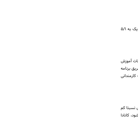
کانادا از طریق قراردادهای تجاری مختلف امکان دسترسی به بازار 51 کشور را می دهد. این کشورها در مجموع نزدیک به 5/1
 از کانادایی های 25 تا 64 ساله از موسسات آموزش
ریق برنامه
 که کارمندانی
 نسبتا کم
ی شود، کانادا