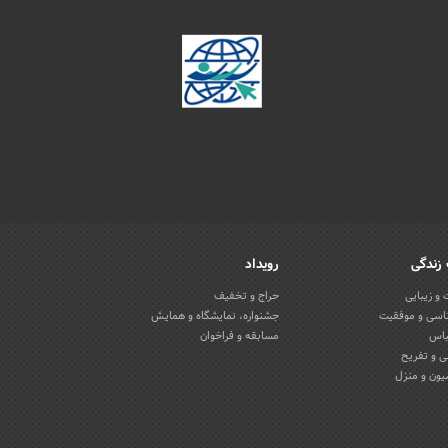
زندگی
رویداد
و زیبایی
حراج و تخفیف
اسی و موفقیت
جشنواره، نمایشگاه و همایش
باس
مسابقه و فراخوان
 و تفریح
یون و منزل