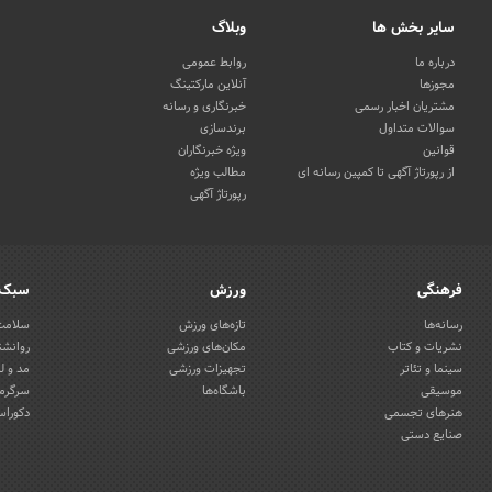
سایر بخش ها
وبلاگ
درباره ما
روابط عمومی
مجوزها
آنلاین مارکتینگ
مشتریان اخبار رسمی
خبرنگاری و رسانه
سوالات متداول
برندسازی
قوانین
ویژه خبرنگاران
از رپورتاژ آگهی تا کمپین رسانه ای
مطالب ویژه
رپورتاژ آگهی
فرهنگی
ورزش
سبک 
رسانه‌ها
تازه‌های ورزش
سلامت 
نشریات و کتاب
مکان‌های ورزشی
روانشن
سینما و تئاتر
تجهیزات ورزشی
مد و ل
موسیقی
باشگاه‌ها
سرگرمی
هنرهای تجسمی
دکوراس
صنایع دستی