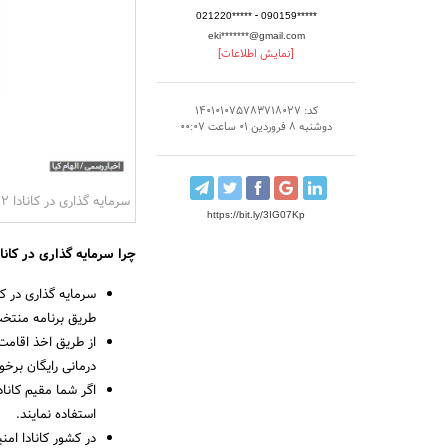
-
021220*****
090159*****
eki*******@gmail.com
[نمایش اطلاعات]
کد: 140101075783718027
دوشنبه 8 فروردین 01 ساعت 00:07
سرمایه گذاری در کانادا 2022
https://bit.ly/3IG07Kp
چرا سرمایه گذاری در کانا
سرمایه گذاری در ک
طریق برنامه منتخب
از طریق اخذ اقامت 
درمانی رایگان برخو
اگر شما مقیم کاناد
استفاده نمایند.
در کشور کانادا ام