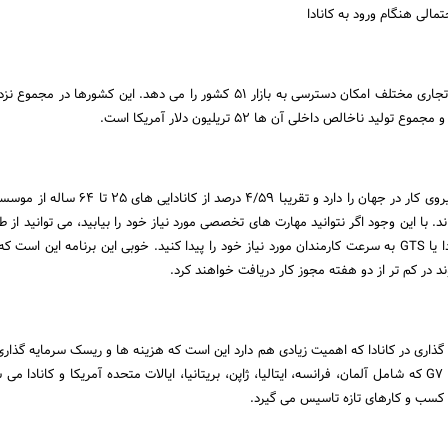
لی هنگام ورود به کانادا
لید ناخالص داخلی آن ها 52 تریلیون دلار آمریکا است.
کانادا تحصیل کرده ترین نیروی کار در جهان را دارد و تقریبا 4/59 درصد
. با این وجود اگر نتوانید مهارت های تخصصی مورد نیاز خود را بیابید، می توانید از ط
استعدادهای درخشان کانادا یا GTS به سرعت کارمندان مورد نیاز خود را پیدا کنید. خوبی این برنامه این است
د در کم تر از دو هفته مجوز کار دریافت خواهند کرد.
 گذاری در کانادا که اهمیت زیادی هم دارد این است که هزینه ها و ریسک سرمایه گذاری
تر است. در بین کشورهای G7 که شامل آلمان، فرانسه، ایتالیا، ژاپن، بریتانیا، ایالات متحده آمریکا و کانادا م
از کسب و کارهای تازه تاسیس می گیرد.