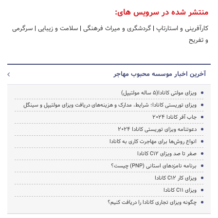
منتشر شده در سرویس های:
کارآفرینی و استارتاپ
|
گردشگری و میراث فرهنگی
|
سلامت و زیبایی
|
سرگرمی
و تفریح
آخرین اخبار موسسه محبوب مهاجر
ویزای مولتی کانادا(5 ساله مولتیپل)
ویزای توریستی کانادا؛ شرایط، مدارک و هزینه‌های دریافت ویزای مولتیپل و سینگل
جاب آفر کانادا 2024
دعوتنامه ویزای توریستی کانادا 2024
انواع روش‌ها برای مهاجرت کاری به کانادا
صفر تا صد ویزای C12 کانادا
برنامه نامزدهای استانی (PNP) چیست؟
ویزای کار C12 کانادا
ویزای C11 کانادا
چگونه ویزای تجاری کانادا را دریافت کنیم؟