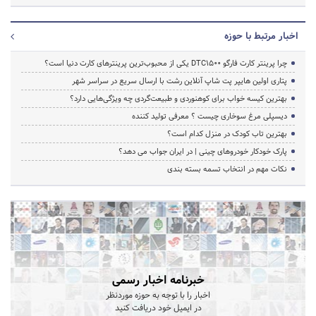
اخبار مرتبط با حوزه
چرا پرینتر کارت فارگو DTC1500 یکی از محبوب‌ترین پرینترهای کارت دنیا است؟
پتاری اولین هایپر پت شاپ آنلاین رشت با ارسال سریع در سراسر شهر
بهترین کیسه خواب برای کوهنوردی و طبیعت‌گردی چه ویژگی‌هایی دارد؟
دیسپلی مرغ سوخاری چیست ؟ معرفی تولید کننده
بهترین تاب کودک در منزل کدام است؟
پارک خودکار خودروهای چینی | در ایران جواب می دهد؟
نکات مهم در انتخاب تسمه بسته بندی
خبرنامه اخبار رسمی
اخبار را با توجه به حوزه موردنظر
در ایمیل خود دریافت کنید