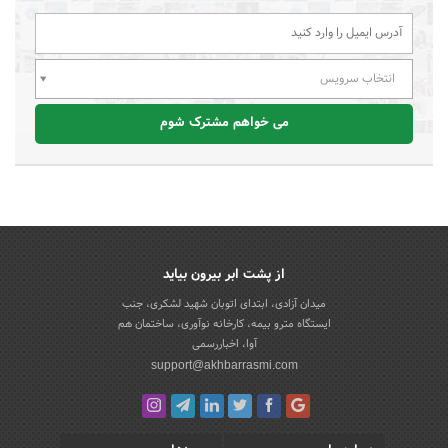
انتخاب سرویس
می خواهم مشترک شوم
از پشت ابر بیرون بیاید
میدان آزادی، ابتدای اتوبان شهید لشکری، جنب
ایستگاه مترو بیمه، کارخانه نوآوری، ساختمان هم
آوا، اخباررسمی
support@akhbarrasmi.com