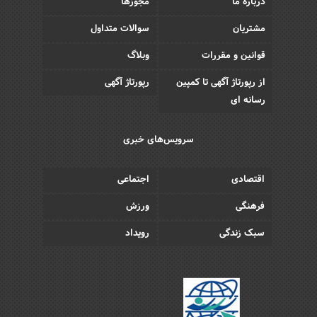
درباره ما
مجوزها
مشتریان
سوالات متداول
قوانین و مقررات
وبلاگ
از رپورتاژ آگهی تا کمپین
رپورتاژ آگهی
رسانه ای
سرویس‌های خبری
اقتصادی
اجتماعی
فرهنگی
ورزش
سبک زندگی
رویداد