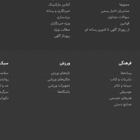
مجوزها
آنلاین مارکتینگ
مشتریان اخبار رسمی
خبرنگاری و رسانه
سوالات متداول
برندسازی
قوانین
ویژه خبرنگاران
از رپورتاژ آگهی تا کمپین رسانه ای
مطالب ویژه
رپورتاژ آگهی
فرهنگی
ورزش
سبک 
رسانه‌ها
تازه‌های ورزش
سلامت 
نشریات و کتاب
مکان‌های ورزشی
روانشن
سینما و تئاتر
تجهیزات ورزشی
مد و ل
موسیقی
باشگاه‌ها
سرگرمی
هنرهای تجسمی
دکوراس
صنایع دستی