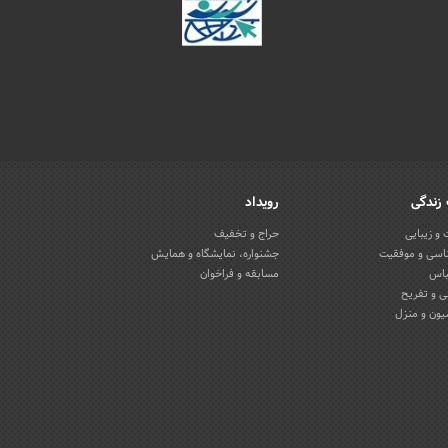
زندگی
رویداد
و زیبایی
حراج و تخفیف
اسی و موفقیت
جشنواره، نمایشگاه و همایش
باس
مسابقه و فراخوان
 و تفریح
یون و منزل