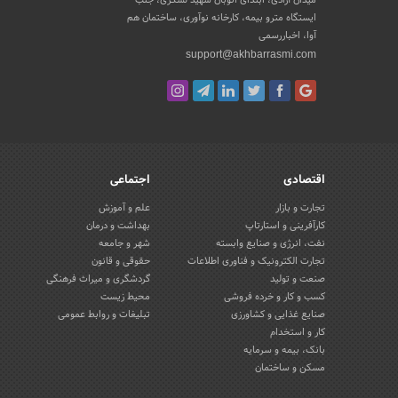
ایستگاه مترو بیمه، کارخانه نوآوری، ساختمان هم
آوا، اخباررسمی
support@akhbarrasmi.com
اقتصادی
اجتماعی
تجارت و بازار
علم و آموزش
کارآفرینی و استارتاپ
بهداشت و درمان
نفت، انرژی و صنایع وابسته
شهر و جامعه
تجارت الکترونیک و فناوری اطلاعات
حقوقی و قانون
صنعت و تولید
گردشگری و میراث فرهنگی
کسب و کار و خرده فروشی
محیط زیست
صنایع غذایی و کشاورزی
تبلیغات و روابط عمومی
کار و استخدام
بانک، بیمه و سرمایه
مسکن و ساختمان