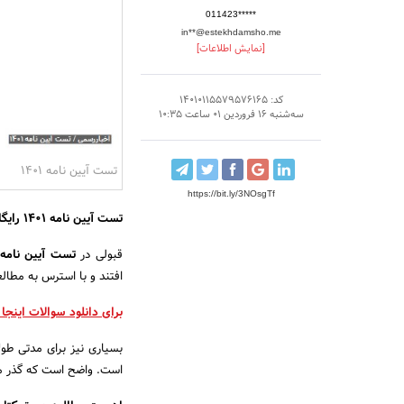
011423*****
in**@estekhdamsho.me
[نمایش اطلاعات]
کد: 14010115579576165
سه‌شنبه 16 فروردین 01 ساعت 10:35
تست آیین نامه ۱۴۰۱
https://bit.ly/3NOsgTf
تست آیین نامه ۱۴۰۱ رایگان در اختیار شما
قبولی در
تست آیین نامه ۴۰۱
افتند و با استرس به مطالع
برای دانلود سوالات اینجا 
بسیاری نیز برای مدتی طول
است. واضح است که گذر موف