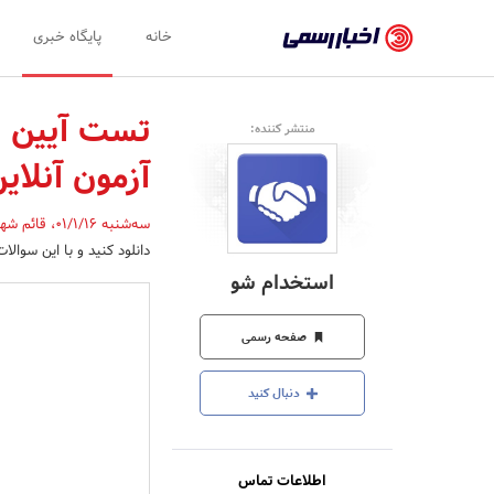
اخبار
خانه
پایگاه خبری
رسمی
-
منتشر کننده:
اخبار
آزمون آنلای
تایید
شده
سه‌شنبه 01/1/16
،
قائم شه
دانلود کنید و با این سوالا
شرکت‌ها،
استخدام شو
سازمان‌ها
و
صفحه رسمی
روابط
دنبال کنید
عمومی‌ها
اطلاعات تماس