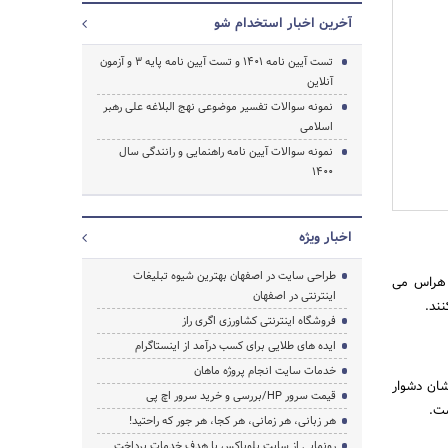
آخرین اخبار استخدام شو
تست آیین نامه ۱۴۰۱ و تست آیین نامه پایه ۳ و آزمون
آنلاین
نمونه سوالات تفسیر موضوعی نهج البلاغه علی رهبر
اسلامی
نمونه سوالات آیین نامه راهنمایی و رانندگی سال
1400
اخبار ویژه
طراحی سایت در اصفهان بهترین شیوه تبلیغات
 هراس می
اینترنتی در اصفهان
نند.
فروشگاه اینترنتی کشاورزی اگری راز
ایده های طلایی برای کسب درآمد از اینستاگرام
جستجو
خدمات سایت انجام پروژه ماهان
شان دشوار
قیمت سرور HP/بررسی و خرید سرور اچ پی
ست.
هر زبانی، هر زمانی، هر کجا، هر جور که راحتید!
رونمایی از سایت بلوباکس با هدف خدمات پرداخت