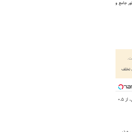
ر جامع و
ت.
تخلف
خرید شمش پلمپ طلاسی، از ۰.۵
 و در