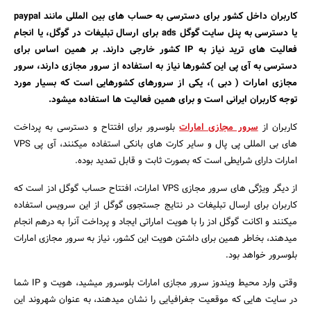
کاربران داخل کشور برای دسترسی به حساب های بین المللی مانند paypal
بانک، بیمه و سرمایه
یا دسترسی به پنل سایت گوگل ads برای ارسال تبلیغات در گوگل، یا انجام
فعالیت های ترید نیاز به IP کشور خارجی دارند. بر همین اساس برای
مسکن و ساختمان
دسترسی به آی پی این کشورها نیاز به استفاده از سرور مجازی دارند، سرور
مجازی امارات ( دبی )، یکی از سرورهای کشورهایی است که بسیار مورد
توجه کاربران ایرانی است و برای همین فعالیت ها استفاده میشود.
کاربران از
سرور مجازی امارات
بلوسرور برای افتتاح و دسترسی به پرداخت
های بی المللی پی پال و سایر کارت های بانکی استفاده میکنند، آی پی VPS
امارات دارای شرایطی است که بصورت ثابت و قابل تمدید بوده.
از دیگر ویژگی های سرور مجازی VPS امارات، افتتاح حساب گوگل ادز است که
کاربران برای ارسال تبلیغات در نتایج جستجوی گوگل از این سرویس استفاده
میکنند و اکانت گوگل ادز را با هویت اماراتی ایجاد و پرداخت آنرا به درهم انجام
میدهند، بخاطر همین برای داشتن هویت این کشور، نیاز به سرور مجازی امارات
بلوسرور خواهد بود.
وقتی وارد محیط ویندوز سرور مجازی امارات بلوسرور میشید، هویت و IP شما
در سایت هایی که موقعیت جغرافیایی را نشان میدهند، به عنوان شهروند این