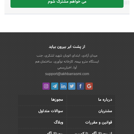
می خواهم مشترک شوم
از پشت ابر بیرون بیاید
میدان آزادی، ابتدای اتوبان شهید لشکری، جنب
ایستگاه مترو بیمه، کارخانه نوآوری، ساختمان هم
آوا، اخباررسمی
support@akhbarrasmi.com
درباره ما
مجوزها
مشتریان
سوالات متداول
قوانین و مقررات
وبلاگ
از رپورتاژ آگهی تا کمپین
رپورتاژ آگهی