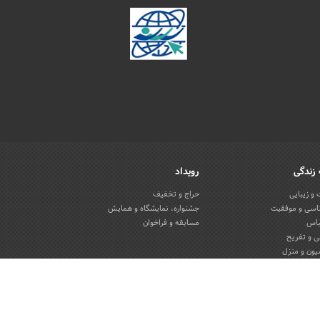
زندگی
رویداد
و زیبایی
حراج و تخفیف
اسی و موفقیت
جشنواره، نمایشگاه و همایش
باس
مسابقه و فراخوان
 و تفریح
یون و منزل