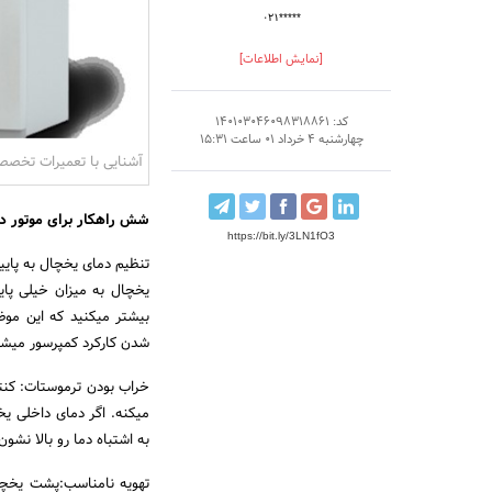
۰۲۱*****
[نمایش اطلاعات]
کد: 140103046098318861
چهارشنبه 4 خرداد 01 ساعت 15:31
آشنایی با تعمیرات تخصص
شش راهکار برای موتور د
https://bit.ly/3LN1fO3
تنظیم دمای یخچال به پایی
یخچال به میزان خیلی پا
شدن کارکرد کمپرسور میشه
خراب بودن ترموستات: کنت
میکنه. اگر دمای داخلی یخچ
به اشتباه دما رو بالا نشو
تهویه نامناسب:پشت یخچال