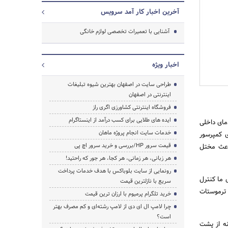
آخرین اخبار کار آمد سرویس
آشنایی با تعمیرات تخصصی لوازم خانگی
اخبار ویژه
طراحی سایت در اصفهان بهترین شیوه تبلیغات
اینترنتی در اصفهان
فروشگاه اینترنتی کشاورزی اگری راز
ایده های طلایی برای کسب درآمد از اینستاگرام
مای داخلی
جستجو
خدمات سایت انجام پروژه ماهان
ی کمپرسور
قیمت سرور HP/بررسی و خرید سرور اچ پی
رواقع تنظیم دمای یخچال زیر ۳۵ فارنهایت باعث مختل
هر زبانی، هر زمانی، هر کجا، هر جور که راحتید!
رونمایی از سایت بلوباکس با هدف خدمات پرداخت
 ما کنترل
سریع با نازلترین قیمت
 ترموستات
خرید تلگرام پرمیوم با ارزان ترین قیمت
چرا لامپ ال ای دی از لامپ رشته‌ای و کم مصرف بهتر
است؟
نه از پشت