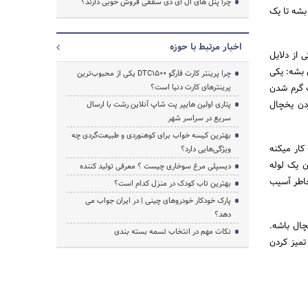
چرا پنل های ال ای دی سقفی فروش خوبی دارند؟
بشه تا یک
اخبار مرتبط با حوزه
 از دلایل
 بشه: یکی
چرا پرینتر کارت فارگو DTC1500 یکی از محبوب‌ترین
ث گرم شدن
پرینترهای کارت دنیا است؟
دن یخچال
پتاری اولین هایپر پت شاپ آنلاین رشت با ارسال
سریع در سراسر شهر
بهترین کیسه خواب برای کوهنوردی و طبیعت‌گردی چه
کار میکنه
ویژگی‌هایی دارد؟
ن یک لوله
دیسپلی مرغ سوخاری چیست ؟ معرفی تولید کننده
خاطر آسیب
بهترین تاب کودک در منزل کدام است؟
پارک خودکار خودروهای چینی | در ایران جواب می
دهد؟
چال باشه.
نکات مهم در انتخاب تسمه بسته بندی
تمیز کردن