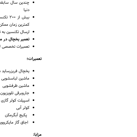
چندین سال سابقه 
دنیا
بیش از
کمترین زمان ممکن
ارسال تکنسین به تم
تعمیر یخچال در م
تعمیرات تخصصی لو
تعمیرات؛
یخچال فریزرساید 
ماشین لباسشویی
ماشین ظرفشویی
جاروبرقی تلویزیون
اسپیلت کولر گازی
کولر آبی
پکیج آبگرمکن
اجاق گاز مایکرووی
مزابا: