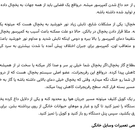
 از حد داغ شدن کمپرسور میشه. درواقع یک فضایی باید از همه جهات به یخچال داده 
تولید شده داشته باشه.
خچال: یکی از مشکلات شایع، تابش زیاد نور خورشید به یخچال هست که میتونه یکی
ه. مثلا قرار دادن یخچال در بالکن. حالا دو علت ممکنه باعث آسیب به کمپرسور یخچال
قیما دمای کمپرسور را بالا ببره و دومی اینکه تابش شدید و مداوم نور خورشید باع
متعاقب اون، کمپرسور برای جبران اختلاف پیش آمده با شدت بیشتری به سرد کر
طلاح گاز یخچال:اگر یخچال شما خیلی پر سر و صدا کار میکنه یا سخت تر از همیشه 
کاهش پیدا کرده. درواقع این رفریجرانت، عضو اصلی سیستم یخچال هست که از درو
 شما رو خنک نگه میداره. وقتی که یخچال خیلی دمای بالایی داشته باشه یا گاز به 
 مسیر بسته فرار کنه، سطح رفریجرانت کاهش پیدا میکند.
یک کویل کثیف میتونه مسیر جریان هوا رو محدود کنه و یکی از دلایل داغ کرده یخ
تگاه را تمیز کنید تا گرد و غبار و موهای حیوانات خانگی از روی برداشته بشن. برای 
برق بکشید، سپس پنل دستگاه رو باز کنید و کویل را تمیز کنید.
صی تعمیرات وسایل خانگی