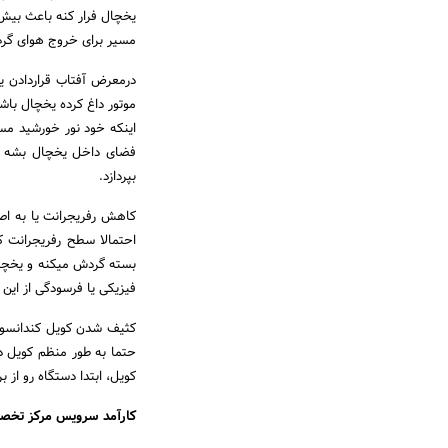
یخچال فرار کنه باعث بیش
مسیر برای خروج هوای گرم 
درمعرض آفتاب قراردادن ی
موتور داغ کرده یخچال باش
اینکه خود نور خورشید مست
فضای داخل یخچال بشه و 
بپردازد.
کاهش رفریجرانت یا به اص
احتمالا سطح رفریجرانت 
بسته گردش میکنه و یخچال
فیزیکی یا فرسودگی از این
کثیف شدن کویل کندانسور:
حتما به طور منظم کویل دس
کویل، ابتدا دستگاه رو از 
کارآمد سرویس مرکز تخص