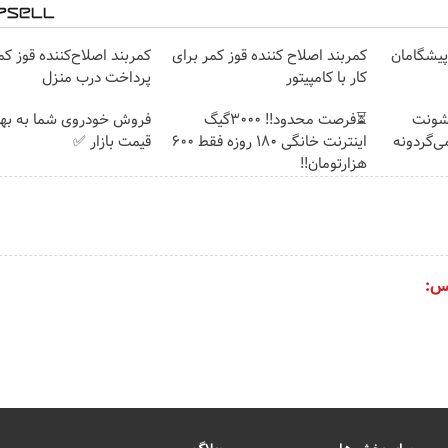
ت پیشگامان
کمربند اصلاح کننده قوز کمر برای
کمربند اصلاح‌کننده قوز کم
کار با کامپیتور
پرداخت درب منزل
نشونت
⏳فرصت محدود!! 3000گیگ
فروش خودروی شما به بهت
ی‌گردونه
اینترنت خانگی 180 روزه فقط 600
قیمت بازار ✅
هزارتومان!!
س: