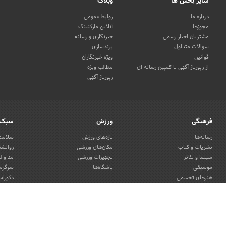
سایر بخش ها
وبلاگ
درباره ما
روابط عمومی
مجوزها
آنلاین مارکتینگ
مشتریان اخبار رسمی
خبرنگاری و رسانه
سوالات متداول
برندسازی
قوانین
ویژه خبرنگاران
از رپورتاژ آگهی تا کمپین رسانه ای
مطالب ویژه
رپورتاژ آگهی
فرهنگی
ورزش
سبک 
رسانه‌ها
تازه‌های ورزش
سلامت 
نشریات و کتاب
مکان‌های ورزشی
روانشن
سینما و تئاتر
تجهیزات ورزشی
مد و ل
موسیقی
باشگاه‌ها
سرگرمی
هنرهای تجسمی
دکوراس
صنایع دستی