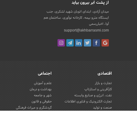
از پشت ابر بیرون بیاید
میدان آزادی، ابتدای اتوبان شهید لشکری، جنب
ایستگاه مترو بیمه، کارخانه نوآوری، ساختمان هم
آوا، اخباررسمی
support@akhbarrasmi.com
اقتصادی
اجتماعی
تجارت و بازار
علم و آموزش
کارآفرینی و استارتاپ
بهداشت و درمان
نفت، انرژی و صنایع وابسته
شهر و جامعه
تجارت الکترونیک و فناوری اطلاعات
حقوقی و قانون
صنعت و تولید
گردشگری و میراث فرهنگی
کسب و کار و خرده فروشی
محیط زیست
صنایع غذایی و کشاورزی
تبلیغات و روابط عمومی
کار و استخدام
بانک، بیمه و سرمایه