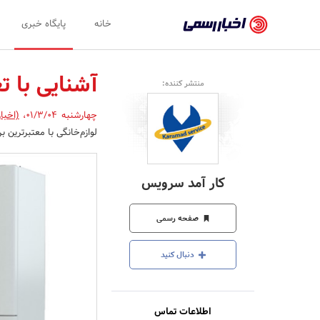
اخبار
خانه
پایگاه خبری
رسمی
-
آشنایی با 
منتشر کننده:
اخبار
چهارشنبه 01/3/04
،
(اخبا
تایید
لوازم‌خانگی با معتبرترین بر
شده
شرکت‌ها،
کار آمد سرویس
سازمان‌ها
و
صفحه رسمی
روابط
دنبال کنید
عمومی‌ها
اطلاعات تماس