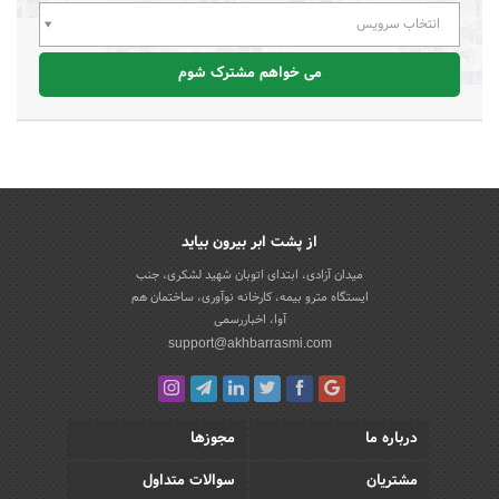
انتخاب سرویس
می خواهم مشترک شوم
از پشت ابر بیرون بیاید
میدان آزادی، ابتدای اتوبان شهید لشکری، جنب
ایستگاه مترو بیمه، کارخانه نوآوری، ساختمان هم
آوا، اخباررسمی
support@akhbarrasmi.com
درباره ما
مجوزها
مشتریان
سوالات متداول