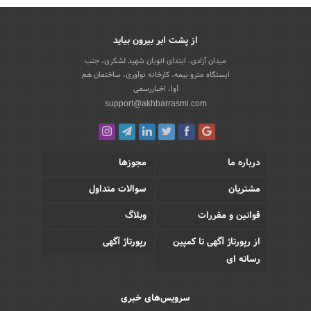
از پشت ابر بیرون بیاید
میدان آزادی، ابتدای اتوبان شهید لشکری، جنب
ایستگاه مترو بیمه، کارخانه نوآوری، ساختمان هم
آوا، اخباررسمی
support@akhbarrasmi.com
درباره ما
مجوزها
مشتریان
سوالات متداول
قوانین و مقررات
وبلاگ
از رپورتاژ آگهی تا کمپین
رپورتاژ آگهی
رسانه ای
سرویس‌های خبری