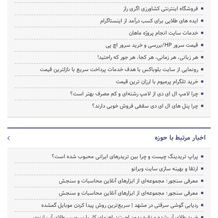
فروشگاه اینترنتی کشاورزی اگری راز
ایده های طلایی برای کسب درآمد از اینستاگرام
خدمات سایت انجام پروژه ماهان
قیمت سرور HP/بررسی و خرید سرور اچ پی
هر زبانی، هر زمانی، هر کجا، هر جور که راحتید!
رونمایی از سایت بلوباکس با هدف خدمات پرداخت سریع با نازلترین قیمت
خرید تلگرام پرمیوم با ارزان ترین قیمت
چرا لامپ ال ای دی از لامپ رشته‌ای و کم مصرف بهتر است؟
چرا پنل های ال ای دی سقفی فروش خوبی دارند؟
اخبار مرتبط با حوزه
پراپ تریدینگ چیست و چرا بین تریدرهای ایرانی محبوب شده است؟
ارتقا و بهینه سازی سایت وبرانو
معرفی سنجور؛ مجموعه‌ای از ابزارهای آنلاین محاسبات و سنجش
معرفی سنجور؛ مجموعه‌ای از ابزارهای آنلاین محاسبات و سنجش
ردیابی گوشی سرقتی در مشهد | سریع‌ترین روش پیدا کردن موبایل گمشده
خرید طلای آب‌شده و نقره بدون اجرت؛ راهنمای کار با سرویس طلای آپِ اینوی