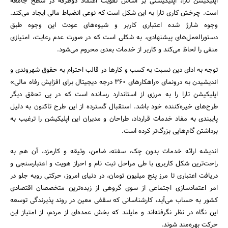
اپلیکیشن تارا، اپلیکیشنی بر اساس تقویت اعتماد دوطرفه در سطح جامعه
است. چرخش کاری تارا به این شکل است که نوعی انضباط مالی ایجاد می‌کند.
وجوه شارژ شده اعتباری کاربر و شیوه‌های عودت این وجوه طبق
دستورالعمل‌های پیشنهادی، به شکلی است که در صورت عدم رعایت، امتیازی
منفی را لحاظ می‌کند و کاربر از خدمات بعدی محروم می‌شود.
توجه به ادای دین نسبت به کسب و کارها در قالب احترام به حقوق شهروندی و
اندیشیدن به درونمای «راهکارهای ۳۶۰ درجه دیجیتال برای افزایش رفاه مالی»
اپلیکیشن تارا را به مرزی از استاندارد رسانده است که در پی تحقق دیگر
طرح‌های خیره‌کننده خود باشد. استقبال گسترده از این طرح تاکنون به دلیل
پایبندی به مفاد خدمات قرارداد، طراحان و مدیران این اپلیکیشن را ترغیب به
برداشتن گام‌هایی بزرگ‌تر کرده است.
اندیشه ارائه خدمات بدون چک، سفته، ضامن، وثیقه و کارمزد، آن هم به
راحت‌ترین شکل کاربری با طی مراحل ثبت نام و احراز هویت و اعتبارسنجی و
دریافت اعتباری تا مرز پنج میلیون تومان، در دنیای امروز، حرکتی روبه جلو در
امر اعتمادسازی اجتماعی از سوی گروهی از زبده‌ترین متخصصان اقتصادی
کشور به حساب می‌آید، کارشناسانی که سقفی معین در روند پذیرندگی توسعه
این نگاه در نظر نگرفته‌اند و مایلند که بخش عمده‌ای از مردم، از امتیاز این
حرکت بهره‌مند شوند.