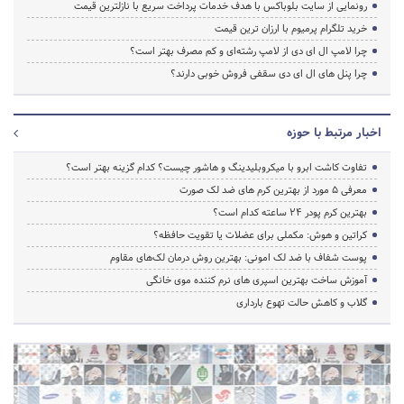
رونمایی از سایت بلوباکس با هدف خدمات پرداخت سریع با نازلترین قیمت
خرید تلگرام پرمیوم با ارزان ترین قیمت
چرا لامپ ال ای دی از لامپ رشته‌ای و کم مصرف بهتر است؟
چرا پنل های ال ای دی سقفی فروش خوبی دارند؟
اخبار مرتبط با حوزه
تفاوت کاشت ابرو با میکروبلیدینگ و هاشور چیست؟ کدام گزینه بهتر است؟
معرفی 5 مورد از بهترین کرم های ضد لک صورت
بهترین کرم پودر 24 ساعته کدام است؟
کراتین و هوش: مکملی برای عضلات یا تقویت حافظه؟
پوست شفاف با ضد لک امونی: بهترین روش درمان لک‌های مقاوم
آموزش ساخت بهترین اسپری های نرم‌ کننده موی خانگی
گلاب و کاهش حالت تهوع بارداری