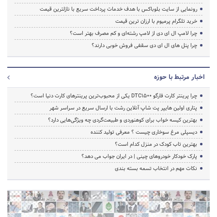
رونمایی از سایت بلوباکس با هدف خدمات پرداخت سریع با نازلترین قیمت
خرید تلگرام پرمیوم با ارزان ترین قیمت
چرا لامپ ال ای دی از لامپ رشته‌ای و کم مصرف بهتر است؟
چرا پنل های ال ای دی سقفی فروش خوبی دارند؟
اخبار مرتبط با حوزه
چرا پرینتر کارت فارگو DTC1500 یکی از محبوب‌ترین پرینترهای کارت دنیا است؟
پتاری اولین هایپر پت شاپ آنلاین رشت با ارسال سریع در سراسر شهر
بهترین کیسه خواب برای کوهنوردی و طبیعت‌گردی چه ویژگی‌هایی دارد؟
دیسپلی مرغ سوخاری چیست ؟ معرفی تولید کننده
بهترین تاب کودک در منزل کدام است؟
پارک خودکار خودروهای چینی | در ایران جواب می دهد؟
نکات مهم در انتخاب تسمه بسته بندی